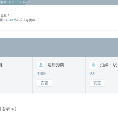
支援サービス ウィルオブ
日
更新！
国
13,040件
の求人を掲載
種
雇用形態
沿線・駅
未選択
浅野
変更
変更
件を表示）