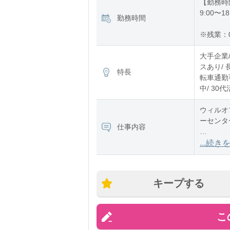
【勤務時
9:00〜18
勤務時間
※残業：
大手企業/
スあり/ 
特長
転車通勤可
中/ 30
ウィルオ
ーセンタ
仕事内容
▼配属先
...続き
同社製の
検に関す
キープする
こ