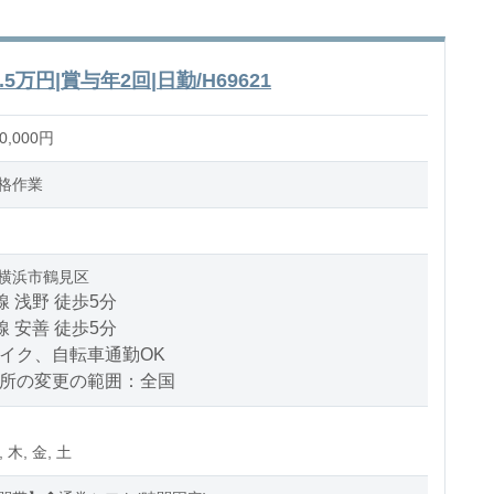
万円|賞与年2回|日勤/H69621
,000円
格作業
横浜市鶴見区
線 浅野 徒歩5分
線 安善 徒歩5分
バイク、自転車通勤OK
場所の変更の範囲：全国
, 木, 金, 土