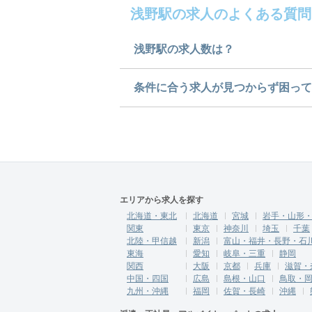
浅野駅の求人のよくある質問
浅野駅の求人数は？
浅野駅の求人数は1件です。ど
条件に合う求人が見つからず困って
求人は
から
コチラ
ご希望の条件に合うよう、ご紹
にご登録ください。
無料相談の登録は
から
コチラ
エリアから求人を探す
北海道・東北
北海道
宮城
岩手・山形
関東
東京
神奈川
埼玉
千葉
北陸・甲信越
新潟
富山・福井・長野・石
東海
愛知
岐阜・三重
静岡
関西
大阪
京都
兵庫
滋賀・
中国・四国
広島
島根・山口
鳥取・
九州・沖縄
福岡
佐賀・長崎
沖縄