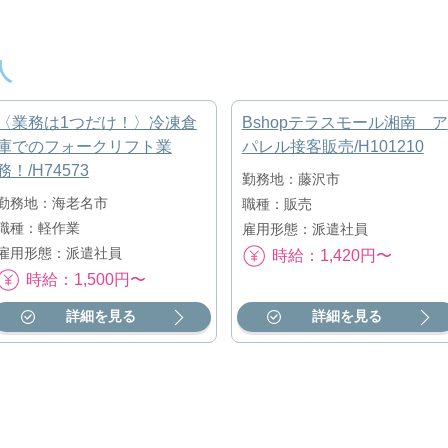
人
〈業務は1つだけ！〉冷凍倉
Bshopテラスモール湘南 ア
庫でのフォークリフト業
パレル接客販売/H101210
務！/H74573
勤務地：藤沢市
勤務地：海老名市
職種：販売
職種：軽作業
雇用形態：派遣社員
雇用形態：派遣社員
時給：1,420円〜
時給：1,500円〜
詳細を見る
詳細を見る