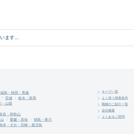
のような求人があるかぜひチェックしてみてください。
います…
介させていただく勤務先の会社と、条件の交渉や相談を
キープ一覧
・福島・秋田・青森
茨城
栃木・群馬
よく使う検索条件
川・山梨
職種のご紹介一覧
会社概要
奈良・和歌山
よくあるご質問
岡山
愛媛・高知
徳島・香川
熊本・大分・宮崎・鹿児島