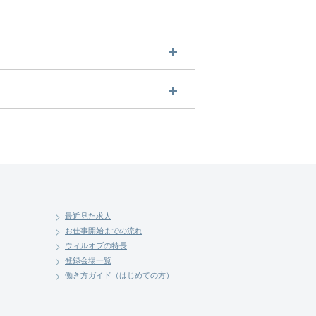
させていただきます。まずは気軽
最近見た求人
お仕事開始までの流れ
ウィルオブの特長
登録会場一覧
働き方ガイド（はじめての方）