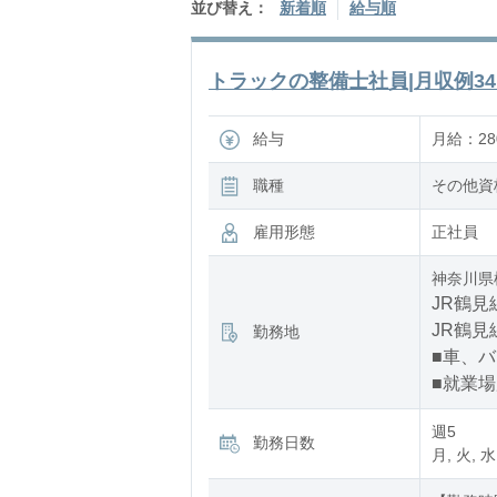
並び替え：
新着順
給与順
トラックの整備士社員|月収例34.5
給与
月給：280
職種
その他資
雇用形態
正社員
神奈川県
JR鶴見
JR鶴見
勤務地
■車、
■就業
週5
勤務日数
月, 火, 水