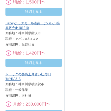
時給
1,500円〜
詳細を見る
Bshopテラスモール湘南 アパレル接
客販売/H101210
勤務地
神奈川県藤沢市
職種
アパレル/コスメ
雇用形態
派遣社員
時給
1,420円〜
詳細を見る
トラックの整備士見習い社員|日
勤/H69315
勤務地
神奈川県横須賀市
職種
一般作業
雇用形態
正社員
月給
230,000円〜