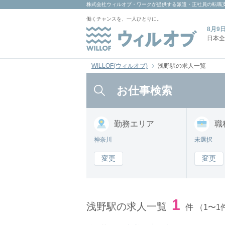
株式会社ウィルオブ・ワーク
が提供する派遣・正社員の転職
働くチャンスを、一人ひとりに。
8月9
日本全
WILLOF(ウィルオブ)
浅野駅の求人一覧
お仕事検索
勤務
エリア
職
神奈川
未選択
変更
変更
1
浅野駅の求人一覧
件
（1〜1