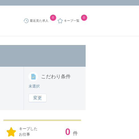
0
0
最近見た求人
キープ一覧
こだわり
条件
未選択
変更
キープした
0
件
お仕事