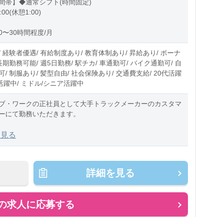
間帯】◆通常シフト(時間固定)
:00(休憩1:00)
0〜30時間程度/月
 経験者優遇/ 有給制度あり/ 教育体制あり/ 昇給あり/ ボーナ
長期勤務可能/ 週5日勤務/ 駅チカ/ 車通勤可/ バイク通勤可/ 自
/ 制服あり/ 髪型自由/ 社会保険あり/ 交通費支給/ 20代活躍
代活躍中/ ミドル/シニア活躍中
ブ・ワークの正社員として大手トラックメーカーのカスタマ
ーにて勤務いただきます。
での業務内容
を見る
トラックの定期点検や不具合に関するメンテナンス業務、車
る作
詳細を見る
の求人に応募する