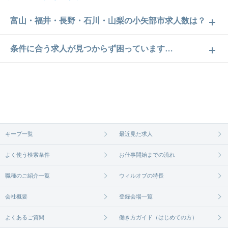
富山・福井・長野・石川・山梨の小矢部市求人数は？
富山・福井・長野・石川・山梨の小矢部市求人数は2
条件に合う求人が見つからず困っています…
件です。どのような求人があるかぜひチェックして
ご希望の条件に合うよう、ご紹介させていただく勤
みてください。
務先の会社と、条件の交渉や相談をさせていただき
求人は
から
コチラ
ます。まずは気軽にご登録ください。
無料相談の登録は
から
コチラ
キープ一覧
最近見た求人
よく使う検索条件
お仕事開始までの流れ
職種のご紹介一覧
ウィルオブの特長
会社概要
登録会場一覧
よくあるご質問
働き方ガイド（はじめての方）