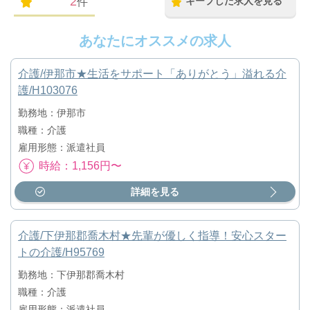
2
キープした求人を見る
件
あなたにオススメの求人
介護/伊那市★生活をサポート「ありがとう」溢れる介
護/H103076
勤務地：伊那市
職種：介護
雇用形態：派遣社員
時給：1,156円〜
詳細を見る
介護/下伊那郡喬木村★先輩が優しく指導！安心スター
トの介護/H95769
勤務地：下伊那郡喬木村
職種：介護
雇用形態：派遣社員