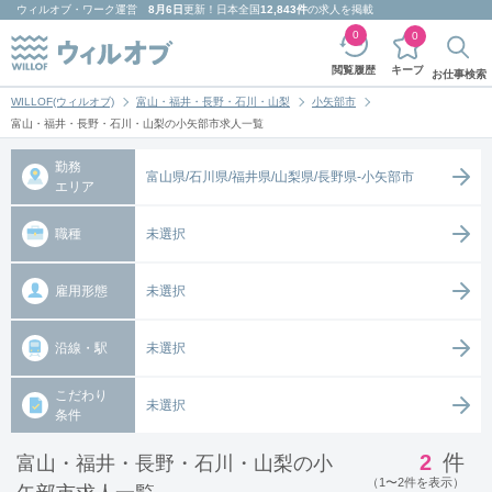
ウィルオブ・ワーク
運営
8月6日
更新！日本全国
12,843件
の求人を掲載
0
0
キープ
閲覧履歴
お仕事検索
WILLOF(ウィルオブ)
富山・福井・長野・石川・山梨
小矢部市
富山・福井・長野・石川・山梨の小矢部市求人一覧
勤務
富山県/石川県/福井県/山梨県/長野県-小矢部市
エリア
職種
未選択
雇用形態
未選択
沿線・駅
未選択
こだわり
未選択
条件
2
件
富山・福井・長野・石川・山梨の小
（1〜2件を表示）