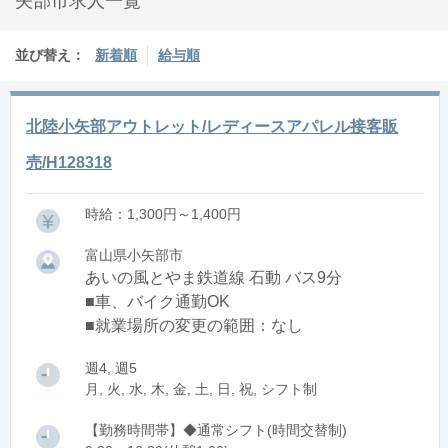
矢部市求人一覧
並び替え：
新着順
給与順
北陸小矢部アウトレット/レディースアパレル接客販
売/H128318
時給：1,300円～1,400円
富山県小矢部市
あいの風とやま鉄道線 石動 バス9分
■車、バイク通勤OK
■就業場所の変更の範囲：なし
週4, 週5
月, 火, 水, 木, 金, 土, 日, 祝, シフト制
【勤務時間帯】◆通常シフト(時間交替制)