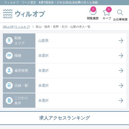
ウィルオブ・ワーク
運営
8月7日
更新！日本全国
12,912件
の求人を掲載
0
0
キープ
閲覧履歴
お仕事検索
WILLOF(ウィルオブ)
富山・福井・長野・石川・山梨の求人一覧
勤務
山梨県
エリア
職種
未選択
雇用形態
未選択
沿線・駅
未選択
こだわり
未選択
条件
求人アクセスランキング