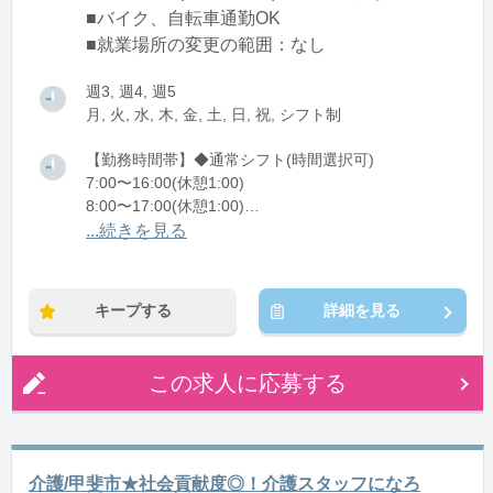
■バイク、自転車通勤OK
■就業場所の変更の範囲：なし
週3, 週4, 週5
月, 火, 水, 木, 金, 土, 日, 祝, シフト制
【勤務時間帯】◆通常シフト(時間選択可)
7:00〜16:00(休憩1:00)
8:00〜17:00(休憩1:00)
12:00〜21:00(休憩1:00)
...続きを見る
※残業：0〜10時間程度/月
キープする
詳細を見る
この求人に応募する
介護/甲斐市★社会貢献度◎！介護スタッフになろ