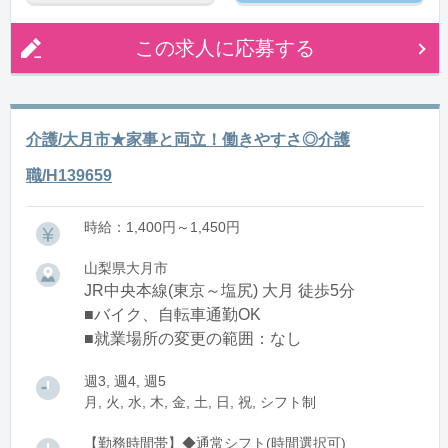
この求人に応募する
介護/大月市★家事と両立！働きやすさ◎介護
職/H139659
時給：1,400円～1,450円
山梨県大月市
JR中央本線(東京～塩尻) 大月 徒歩5分
■バイク、自転車通勤OK
■就業場所の変更の範囲：なし
週3, 週4, 週5
月, 火, 水, 木, 金, 土, 日, 祝, シフト制
【勤務時間帯】◆通常シフト(時間選択可)