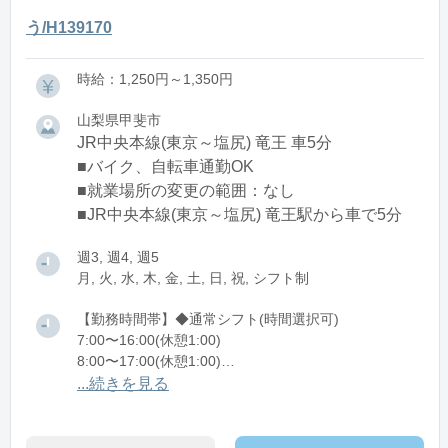
う/H139170
時給：1,250円～1,350円
山梨県甲斐市
JR中央本線(東京～塩尻) 竜王 車5分
■バイク、自転車通勤OK
■就業場所の変更の範囲：なし
■JR中央本線(東京～塩尻) 竜王駅から車で5分
週3, 週4, 週5
月, 火, 水, 木, 金, 土, 日, 祝, シフト制
【勤務時間帯】◆通常シフト(時間選択可)
7:00〜16:00(休憩1:00)
8:00〜17:00(休憩1:00)
12:00〜21:00(休憩1:00)
...続きを見る
※残業：0〜10時間程度/月