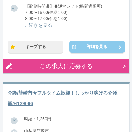
【勤務時間帯】◆通常シフト(時間選択可)
7:00〜16:00(休憩1:00)
8:00〜17:00(休憩1:00)
12:00〜21:00(休憩1:00)
...続きを見る
※残業：0〜10時間程度/月
キープする
詳細を見る
この求人に応募する
介護/韮崎市★フルタイム歓迎！しっかり稼げる介護
職/H139066
時給：1,250円
山梨県韮崎市