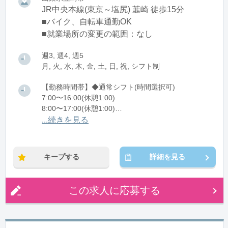
JR中央本線(東京～塩尻) 韮崎 徒歩15分
■バイク、自転車通勤OK
■就業場所の変更の範囲：なし
週3, 週4, 週5
月, 火, 水, 木, 金, 土, 日, 祝, シフト制
【勤務時間帯】◆通常シフト(時間選択可)
7:00〜16:00(休憩1:00)
8:00〜17:00(休憩1:00)
12:00〜21:00(休憩1:00)
...続きを見る
※残業：0〜10時間程度/月
キープする
詳細を見る
この求人に応募する