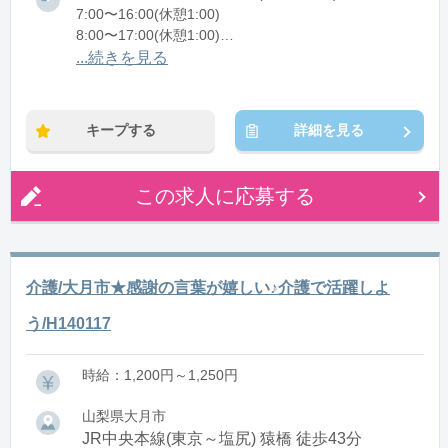
7:00〜16:00(休憩1:00)
8:00〜17:00(休憩1:00)
12:00〜21:00(休憩1:00)
...続きを見る
※残業：0〜10時間程度/月
キープする
詳細を見る
この求人に応募する
介護/大月市★感謝の言葉が嬉しい♪介護で活躍しよ
う/H140117
時給：1,200円～1,250円
山梨県大月市
JR中央本線(東京～塩尻) 猿橋 徒歩43分