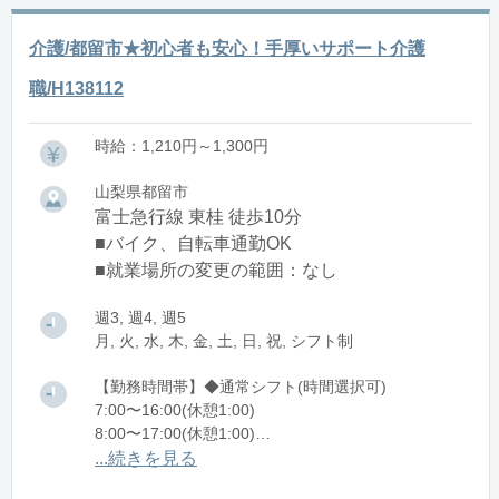
介護/都留市★初心者も安心！手厚いサポート介護
職/H138112
時給：1,210円～1,300円
山梨県都留市
富士急行線 東桂 徒歩10分
■バイク、自転車通勤OK
■就業場所の変更の範囲：なし
週3, 週4, 週5
月, 火, 水, 木, 金, 土, 日, 祝, シフト制
【勤務時間帯】◆通常シフト(時間選択可)
7:00〜16:00(休憩1:00)
8:00〜17:00(休憩1:00)
12:00〜21:00(休憩1:00)
...続きを見る