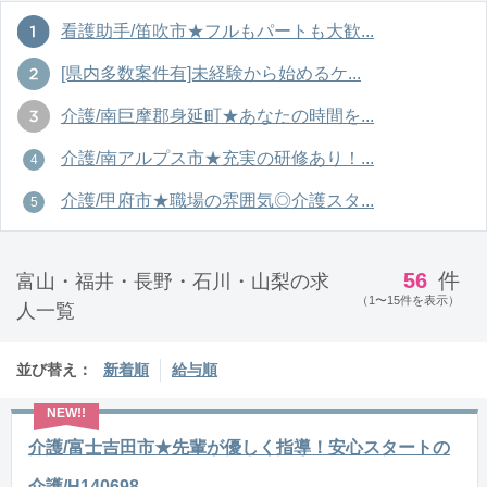
看護助手/笛吹市★フルもパートも大歓...
[県内多数案件有]未経験から始めるケ...
介護/南巨摩郡身延町★あなたの時間を...
介護/南アルプス市★充実の研修あり！...
介護/甲府市★職場の雰囲気◎介護スタ...
56
件
富山・福井・長野・石川・山梨の求
（1〜15件を表示）
人一覧
並び替え：
新着順
給与順
介護/富士吉田市★先輩が優しく指導！安心スタートの
介護/H140698