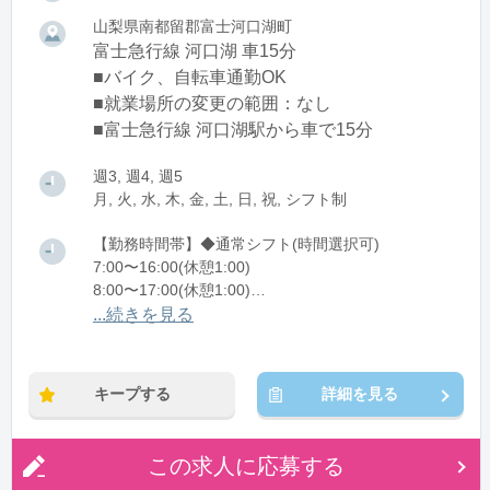
山梨県南都留郡富士河口湖町
富士急行線 河口湖 車15分
■バイク、自転車通勤OK
■就業場所の変更の範囲：なし
■富士急行線 河口湖駅から車で15分
週3, 週4, 週5
月, 火, 水, 木, 金, 土, 日, 祝, シフト制
【勤務時間帯】◆通常シフト(時間選択可)
7:00〜16:00(休憩1:00)
8:00〜17:00(休憩1:00)
12:00〜21:00(休憩1:00)
...続きを見る
※残業：0〜10時間程度/月
キープする
詳細を見る
この求人に応募する