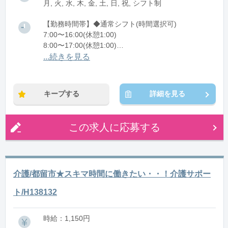
月, 火, 水, 木, 金, 土, 日, 祝, シフト制
【勤務時間帯】◆通常シフト(時間選択可)
7:00〜16:00(休憩1:00)
8:00〜17:00(休憩1:00)
12:00〜21:00(休憩1:00)
...続きを見る
※残業：0〜10時間程度/月
キープする
詳細を見る
この求人に応募する
介護/都留市★スキマ時間に働きたい・・！介護サポー
ト/H138132
時給：1,150円