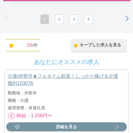
1
2
3
4
56
キープした求人を見る
件
あなたにオススメの求人
介護/伊那市★フルタイム歓迎！しっかり稼げる介護
職/H103076
勤務地：伊那市
職種：介護
雇用形態：派遣社員
時給：1,156円〜
詳細を見る