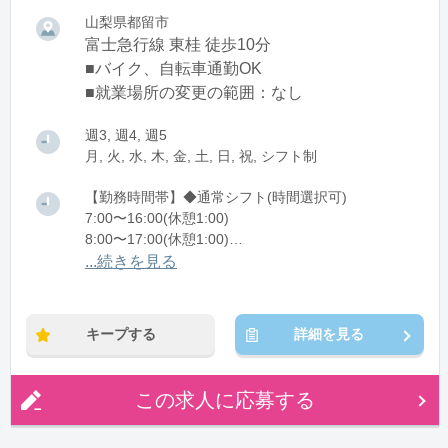
山梨県都留市
富士急行線 東桂 徒歩10分
■バイク、自転車通勤OK
■就業場所の変更の範囲：なし
週3, 週4, 週5
月, 火, 水, 木, 金, 土, 日, 祝, シフト制
【勤務時間帯】◆通常シフト(時間選択可)
7:00〜16:00(休憩1:00)
8:00〜17:00(休憩1:00)
12:00〜21:00(休憩1:00)
...続きを見る
※残業：0〜10時間程度/月
キープする
詳細を見る
この求人に応募する