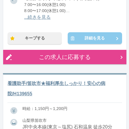
7:00〜16:00(休憩1:00)
8:00〜17:00(休憩1:00)
12:00〜21:00(休憩1:00)
...続きを見る
※残業：0〜10時間程度/月
キープする
詳細を見る
この求人に応募する
看護助手/笛吹市★福利厚生しっかり！安心の病
院/H139655
時給：1,150円～1,200円
山梨県笛吹市
JR中央本線(東京～塩尻) 石和温泉 徒歩20分