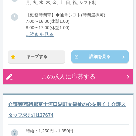
月, 火, 水, 木, 金, 土, 日, 祝, シフト制
【勤務時間帯】◆通常シフト(時間選択可)
7:00〜16:00(休憩1:00)
8:00〜17:00(休憩1:00)
12:00〜21:00(休憩1:00)
...続きを見る
※残業：0〜10時間程度/月
キープする
詳細を見る
この求人に応募する
介護/南都留郡富士河口湖町★福祉の心を磨く！介護ス
タッフ求む/H137674
時給：1,250円～1,350円