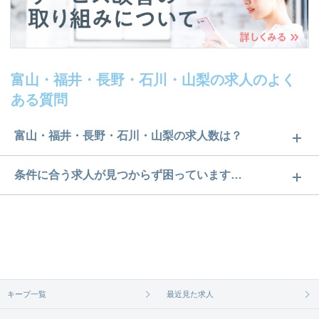
富山・福井・長野・石川・山梨の求人のよく
ある質問
富山・福井・長野・石川・山梨の求人数は？
富山・福井・長野・石川・山梨の求人数は56件で
条件に合う求人が見つからず困っています…
す。どのような求人があるかぜひチェックしてみて
ご希望の条件に合うよう、ご紹介させていただく勤
ください。
務先の会社と、条件の交渉や相談をさせていただき
求人は
から
コチラ
ます。まずは気軽にご登録ください。
無料相談の登録は
から
コチラ
キープ一覧
最近見た求人