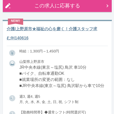
この求人に応募する
介護/上野原市★福祉の心を磨く！介護スタッフ求
む/H140616
時給：1,300円～1,450円
山梨県上野原市
JR中央本線(東京～塩尻) 鳥沢 車10分
■バイク、自転車通勤OK
■就業場所の変更の範囲：なし
■JR中央本線(東京～塩尻) 鳥沢駅から車で10分
週3, 週4, 週5
月, 火, 水, 木, 金, 土, 日, 祝, シフト制
【勤務時間帯】◆通常シフト(時間選択可)