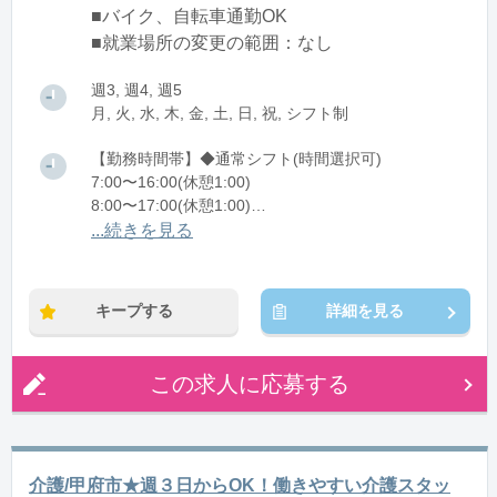
■バイク、自転車通勤OK
■就業場所の変更の範囲：なし
週3, 週4, 週5
月, 火, 水, 木, 金, 土, 日, 祝, シフト制
【勤務時間帯】◆通常シフト(時間選択可)
7:00〜16:00(休憩1:00)
8:00〜17:00(休憩1:00)
12:00〜21:00(休憩1:00)
...続きを見る
※残業：0〜10時間程度/月
キープする
詳細を見る
この求人に応募する
介護/甲府市★週３日からOK！働きやすい介護スタッ