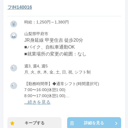
フ/H140016
時給：1,250円～1,380円
山梨県甲府市
JR身延線 甲斐住吉 徒歩20分
■バイク、自転車通勤OK
■就業場所の変更の範囲：なし
週3, 週4, 週5
月, 火, 水, 木, 金, 土, 日, 祝, シフト制
【勤務時間帯】◆通常シフト(時間選択可)
7:00〜16:00(休憩1:00)
8:00〜17:00(休憩1:00)
12:00〜21:00(休憩1:00)
...続きを見る
※残業：0〜10時間程度/月
キープする
詳細を見る