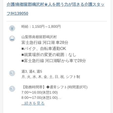
介護/南都留郡鳴沢村★人を想う力が活きる介護スタッ
フ/H139050
時給：1,150円～1,800円
山梨県南都留郡鳴沢村
富士急行線 河口湖 車28分
■バイク、自転車通勤OK
■就業場所の変更の範囲：なし
■富士急行線 河口湖駅から車で28分
週3, 週4, 週5
月, 火, 水, 木, 金, 土, 日, 祝, シフト制
【勤務時間帯】◆通常シフト(時間選択可)
7:00〜16:00(休憩1:00)
8:00〜17:00(休憩1:00)
12:00〜21:00(休憩1:00)
...続きを見る