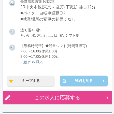
長野県諏訪郡下諏訪町
JR中央本線(東京～塩尻) 下諏訪 徒歩12分
■バイク、自転車通勤OK
■就業場所の変更の範囲：なし
週3, 週4, 週5
月, 火, 水, 木, 金, 土, 日, 祝, シフト制
【勤務時間帯】◆通常シフト(時間選択可)
7:00〜16:00(休憩1:00)
8:00〜17:00(休憩1:00)
12:00〜21:00(休憩1:00)
...続きを見る
※残業：0〜10時間程度/月
キープする
詳細を見る
この求人に応募する