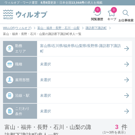
ウィルオブ・ワーク
運営
8月8日
更新！日本全国
13,044件
の求人を掲載
0
0
キープ
閲覧履歴
お仕事検索
WILLOF(ウィルオブ)
富山・福井・長野・石川・山梨
諏訪郡下諏訪町
富山・福井・長野・石川・山梨の諏訪郡下諏訪町求人一覧
勤務
富山県/石川県/福井県/山梨県/長野県-諏訪郡下諏訪
エリア
町
職種
未選択
雇用形態
未選択
沿線・駅
未選択
こだわり
未選択
条件
3
件
富山・福井・長野・石川・山梨の諏
（1〜3件を表示）