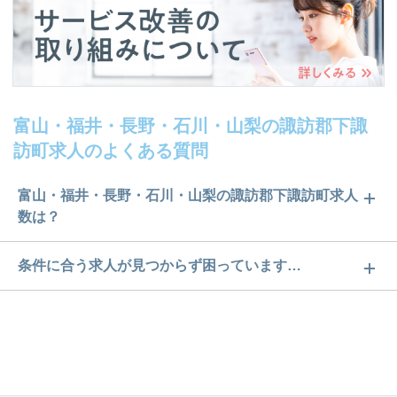
富山・福井・長野・石川・山梨の諏訪郡下諏
訪町求人のよくある質問
富山・福井・長野・石川・山梨の諏訪郡下諏訪町求人
数は？
富山・福井・長野・石川・山梨の諏訪郡下諏訪町求
条件に合う求人が見つからず困っています…
人数は3件です。どのような求人があるかぜひチェッ
ご希望の条件に合うよう、ご紹介させていただく勤
クしてみてください。
務先の会社と、条件の交渉や相談をさせていただき
求人は
から
コチラ
ます。まずは気軽にご登録ください。
無料相談の登録は
から
コチラ