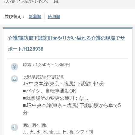
訪郡下諏訪町求人一覧
並び替え：
新着順
給与順
介護/諏訪郡下諏訪町★やりがい溢れる介護の現場でサ
ポート/H128938
時給：1,250円～1,350円
長野県諏訪郡下諏訪町
JR中央本線(東京～塩尻) 下諏訪 車5分
■バイク、自転車通勤OK
■就業場所の変更の範囲：なし
■JR中央本線(東京～塩尻) 下諏訪駅から車で5
分
週3, 週4, 週5
月, 火, 水, 木, 金, 土, 日, 祝, シフト制