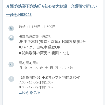
介護/諏訪郡下諏訪町★初心者大歓迎！介護職で新しい
一歩を/H98043
時給：1,156円～1,300円
長野県諏訪郡下諏訪町
JR中央本線(東京～塩尻) 下諏訪 徒歩5分
■バイク、自転車通勤OK
■就業場所の変更の範囲：なし
週3, 週4, 週5
月, 火, 水, 木, 金, 土, 日, 祝, シフト制
【勤務時間帯】◆通常シフト(時間選択可)
7:00〜16:00(休憩1:00)
8:00〜17:00(休憩1:00)
12:00〜21:00(休憩1:00)
...続きを見る
※残業：0〜10時間程度/月