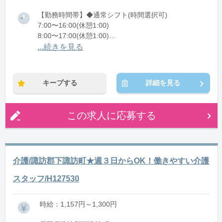
【勤務時間帯】◆通常シフト(時間選択可)
7:00〜16:00(休憩1:00)
8:00〜17:00(休憩1:00)
12:00〜21:00(休憩1:00)
...続きを見る
※残業：0〜10時間程度/月
キープする
詳細を見る
この求人に応募する
介護/諏訪郡下諏訪町★週３日からOK！働きやすい介護
スタッフ/H127530
時給：1,157円～1,300円