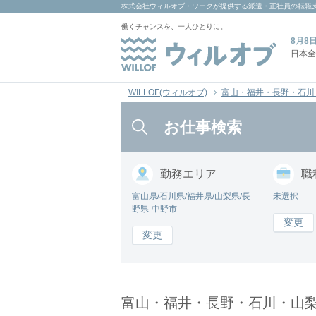
株式会社ウィルオブ・ワーク
が提供する派遣・正社員の転職
働くチャンスを、一人ひとりに。
8月8
日本全
WILLOF(ウィルオブ)
富山・福井・長野・石川
お仕事検索
勤務
エリア
職
富山県/石川県/福井県/山梨県/長
未選択
野県-中野市
変更
変更
富山・福井・長野・石川・山