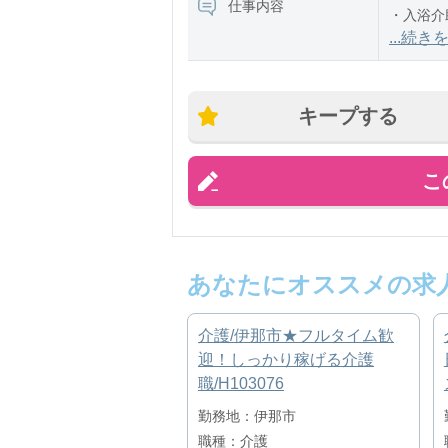
仕事内容
・入浴介
・食事介
...続き
・排泄介
キープする
こ
あなたにオススメの求
介護/伊那市★フルタイム歓
迎！しっかり稼げる介護
職/H103076
勤務地：伊那市
職種：介護