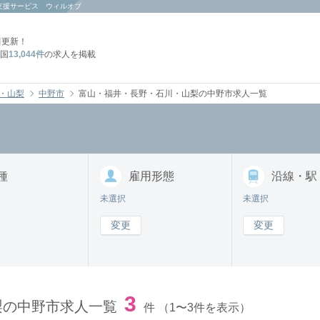
支援サービス ウィルオブ
日
更新！
国
13,044件
の求人を掲載
・山梨
中野市
富山・福井・長野・石川・山梨の中野市求人一覧
種
雇用形態
沿線・駅
未選択
未選択
変更
変更
3
梨の中野市求人一覧
件
（1〜3件を表示）