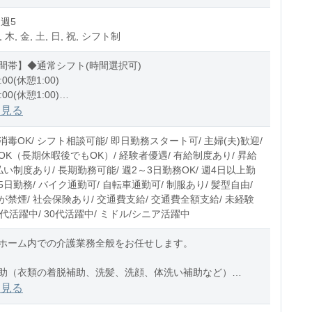
 週5
, 木, 金, 土, 日, 祝, シフト制
間帯】◆通常シフト(時間選択可)
:00(休憩1:00)
:00(休憩1:00)
1:00(休憩1:00)
を見る
0〜10時間程度/月
毒OK/ シフト相談可能/ 即日勤務スタート可/ 主婦(夫)歓迎/
OK（長期休暇後でもOK）/ 経験者優遇/ 有給制度あり/ 昇給
払い制度あり/ 長期勤務可能/ 週2～3日勤務OK/ 週4日以上勤
週5日勤務/ バイク通勤可/ 自転車通勤可/ 制服あり/ 髪型自由/
禁煙/ 社会保険あり/ 交通費支給/ 交通費全額支給/ 未経験
20代活躍中/ 30代活躍中/ ミドル/シニア活躍中
ホーム内での介護業務全般をお任せします。
助（衣類の着脱補助、洗髪、洗顔、体洗い補助など）
助（食事摂取のサポート、声掛け、見守り、配膳など）
を見る
助（トイレへの誘導、見