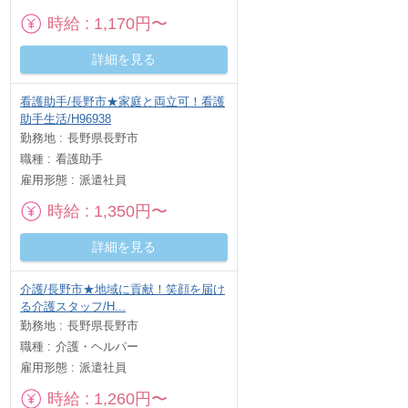
時給
1,170円〜
詳細を見る
看護助手/長野市★家庭と両立可！看護
助手生活/H96938
勤務地
長野県長野市
職種
看護助手
雇用形態
派遣社員
時給
1,350円〜
詳細を見る
介護/長野市★地域に貢献！笑顔を届け
る介護スタッフ/H...
勤務地
長野県長野市
職種
介護・ヘルパー
雇用形態
派遣社員
時給
1,260円〜