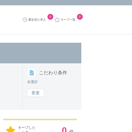
0
0
最近見た求人
キープ一覧
こだわり
条件
未選択
変更
キープした
0
件