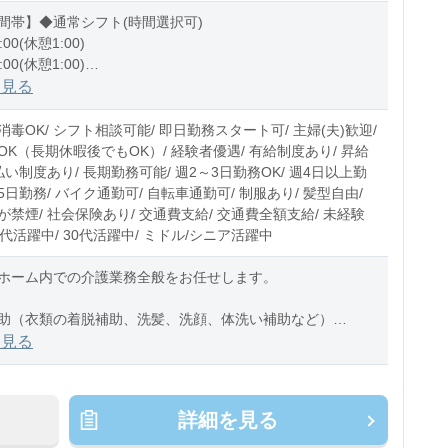
間帯】◆通常シフト(時間選択可)
:00(休憩1:00)
:00(休憩1:00)
1:00(休憩1:00)
を見る
0〜10時間程度/月
毒OK/ シフト相談可能/ 即日勤務スタート可/ 主婦(夫)歓迎/
OK（長期休暇後でもOK）/ 経験者優遇/ 有給制度あり/ 昇給
払い制度あり/ 長期勤務可能/ 週2～3日勤務OK/ 週4日以上勤
週5日勤務/ バイク通勤可/ 自転車通勤可/ 制服あり/ 髪型自由/
禁煙/ 社会保険あり/ 交通費支給/ 交通費全額支給/ 未経験
20代活躍中/ 30代活躍中/ ミドル/シニア活躍中
ホーム内での介護業務全般をお任せします。
助（衣類の着脱補助、洗髪、洗顔、体洗い補助など）
助（食事摂取のサポート、声掛け、見守り、配膳など）
を見る
助（トイレへの誘導、見
詳細を見る