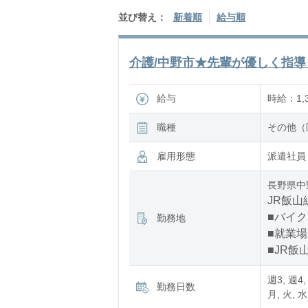
並び替え：
新着順
給与順
介護/中野市★先輩が優しく指導！
給与
時給：1,3
職種
その他（
雇用形態
派遣社員
長野県中
JR飯山
■バイク
勤務地
■就業
■JR飯
週3, 週4,
勤務日数
月, 火, 水