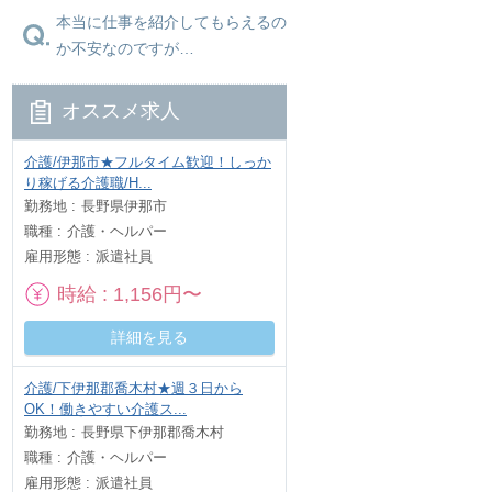
本当に仕事を紹介してもらえるの
か不安なのですが…
オススメ求人
介護/伊那市★フルタイム歓迎！しっか
り稼げる介護職/H...
勤務地
長野県伊那市
職種
介護・ヘルパー
雇用形態
派遣社員
時給
1,156円〜
詳細を見る
介護/下伊那郡喬木村★週３日から
OK！働きやすい介護ス...
勤務地
長野県下伊那郡喬木村
職種
介護・ヘルパー
雇用形態
派遣社員