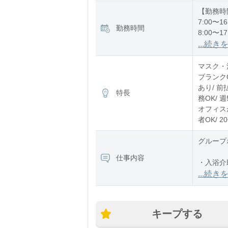
【勤務時
7:00〜16
勤務時間
8:00〜17
12:00〜2
...続き
※残業：
マスク・消
ブランク
あり/ 前
特長
務OK/ 
オフィスが
者OK/ 
グループ
仕事内容
・入浴介
・食事介
...続き
・排泄介
キープする