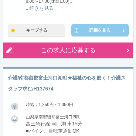
8:00〜17:00(休憩1:00)
12:00〜21:00(休憩1:00)
...続きを見る
※残業：0〜10時間程度/月
キープする
詳細を見る
この求人に応募する
介護/南都留郡富士河口湖町★福祉の心を磨く！介護ス
タッフ求む/H137674
時給：1,250円～1,350円
山梨県南都留郡富士河口湖町
富士急行線 河口湖 車15分
■バイク、自転車通勤OK