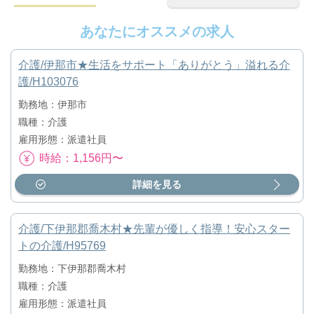
あなたにオススメの求人
介護/伊那市★生活をサポート「ありがとう」溢れる介
護/H103076
勤務地：伊那市
職種：介護
雇用形態：派遣社員
時給：1,156円〜
詳細を見る
介護/下伊那郡喬木村★先輩が優しく指導！安心スター
トの介護/H95769
勤務地：下伊那郡喬木村
職種：介護
雇用形態：派遣社員