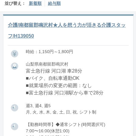
並び替え：
新着順
給与順
介護/南都留郡鳴沢村★人を想う力が活きる介護スタッ
フ/H139050
時給：1,150円～1,800円
山梨県南都留郡鳴沢村
富士急行線 河口湖 車28分
■バイク、自転車通勤OK
■就業場所の変更の範囲：なし
■富士急行線 河口湖駅から車で28分
週3, 週4, 週5
月, 火, 水, 木, 金, 土, 日, 祝, シフト制
【勤務時間帯】◆通常シフト(時間選択可)
7:00〜16:00(休憩1:00)