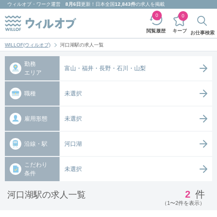
ウィルオブ・ワーク
運営
8月6日
更新！日本全国
12,843件
の求人を掲載
0
0
キープ
閲覧履歴
お仕事検索
WILLOF(ウィルオブ)
河口湖駅の求人一覧
勤務
富山・福井・長野・石川・山梨
エリア
職種
未選択
雇用形態
未選択
沿線・駅
河口湖
こだわり
未選択
条件
2
件
河口湖駅の求人一覧
（1〜2件を表示）