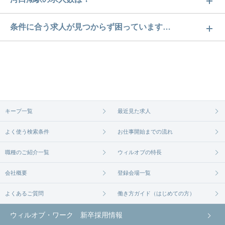
河口湖駅の求人数は2件です。どのような求人がある
条件に合う求人が見つからず困っています…
かぜひチェックしてみてください。
ご希望の条件に合うよう、ご紹介させていただく勤
求人は
から
コチラ
務先の会社と、条件の交渉や相談をさせていただき
ます。まずは気軽にご登録ください。
無料相談の登録は
から
コチラ
キープ一覧
最近見た求人
よく使う検索条件
お仕事開始までの流れ
職種のご紹介一覧
ウィルオブの特長
会社概要
登録会場一覧
よくあるご質問
働き方ガイド（はじめての方）
ウィルオブ・ワーク 新卒採用情報