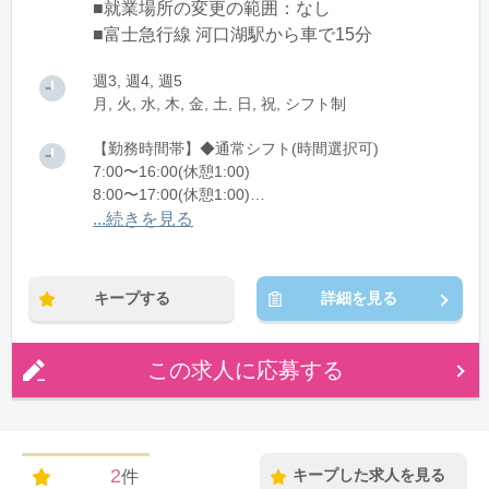
■就業場所の変更の範囲：なし
■富士急行線 河口湖駅から車で15分
週3, 週4, 週5
月, 火, 水, 木, 金, 土, 日, 祝, シフト制
【勤務時間帯】◆通常シフト(時間選択可)
7:00〜16:00(休憩1:00)
8:00〜17:00(休憩1:00)
12:00〜21:00(休憩1:00)
...続きを見る
※残業：0〜10時間程度/月
キープする
詳細を見る
この求人に応募する
2
キープした求人を見る
件