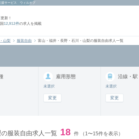
支援サービス ウィルオブ
日
更新！
国
12,912件
の求人を掲載
・山梨
服装自由
富山・福井・長野・石川・山梨の服装自由求人一覧
種
雇用形態
沿線・駅
未選択
未選択
変更
変更
18
梨の服装自由求人一覧
件
（1〜15件を表示）