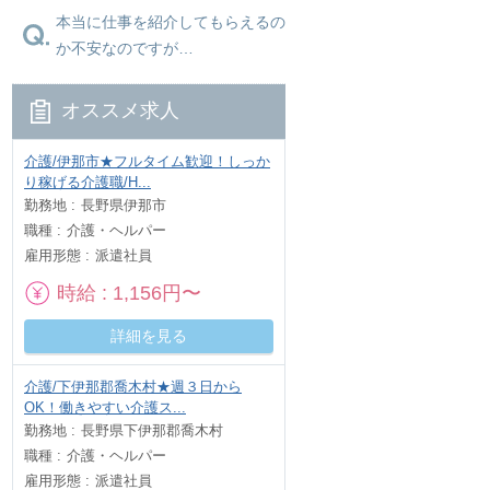
本当に仕事を紹介してもらえるの
か不安なのですが…
オススメ求人
介護/伊那市★フルタイム歓迎！しっか
り稼げる介護職/H...
勤務地
長野県伊那市
職種
介護・ヘルパー
雇用形態
派遣社員
時給
1,156円〜
詳細を見る
介護/下伊那郡喬木村★週３日から
OK！働きやすい介護ス...
勤務地
長野県下伊那郡喬木村
職種
介護・ヘルパー
雇用形態
派遣社員