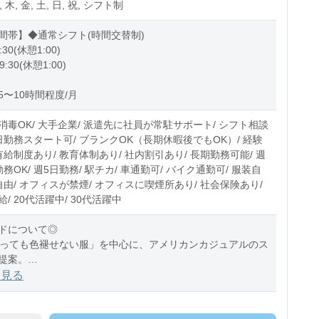
, 木, 金, 土, 日, 祝, シフト制
間帯】◆通常シフト(時間交替制)
:30(休憩1:00)
9:30(休憩1:00)
5〜10時間程度/月
消毒OK/ 大手企業/ 派遣先に社員が常駐サポート/ シフト相談
即日勤務スタート可/ ブランクOK（長期休暇後でもOK）/ 経験
有給制度あり/ 教育体制あり/ 社内割引あり/ 長期勤務可能/ 週
務OK/ 週5日勤務/ 駅チカ/ 車通勤可/ バイク通勤可/ 服装自
自由/ オフィスが禁煙/ オフィスに喫煙所あり/ 社会保険あり/
/ 20代活躍中/ 30代活躍中
ドについて◎
経っても色褪せない服」を中心に、アメリカンカジュアルのス
提案。
オリジナル商品から、インポート迄、幅広いアイテムを展開
を見る
クトショップです。