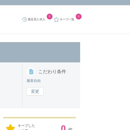
0
0
最近見た求人
キープ一覧
こだわり
条件
服装自由
変更
キープした
0
件