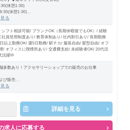
:30(休憩1:30)
9:30(休憩1:30)
0:30(休憩1:30)
を見る
5〜10時間程度/月
/ シフト相談可能/ ブランクOK（長期休暇後でもOK）/ 経験
正社員登用制度あり/ 教育体制あり/ 社内割引あり/ 長期勤務
4日以上勤務OK/ 週5日勤務/ 駅チカ/ 服装自由/ 髪型自由/ オフ
/ オフィスに喫煙所あり/ 交通費支給/ 未経験者OK/ 20代活
0代活躍中
舗多数あり！アクセサリーショップでの販売のお仕事
よび販売
を見る
充
卸
準備
詳細を見る
ィスプレイの変更
取り寄せ対応
の求人に応募する