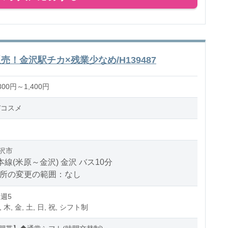
！金沢駅チカ×残業少なめ/H139487
00円～1,400円
/コスメ
沢市
本線(米原～金沢) 金沢 バス10分
場所の変更の範囲：なし
 週5
, 木, 金, 土, 日, 祝, シフト制