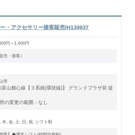
ー・アクセサリー接客販売/H139937
00円～1,400円
販売・接客）
山市
富山都心線【３系統(環状線)】 グランドプラザ前 徒
場所の変更の範囲：なし
, 木, 金, 土, 日, 祝, シフト制
間帯】◆通常シフト(時間交替制)