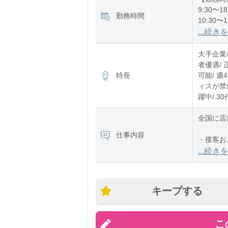
9:30〜18
勤務時間
10:30〜1
11:30〜2
...続き
※残業：
大手企業
者優遇/ 
特長
可能/ 週
ィスが禁煙
躍中/ 3
全国に店
仕事内容
・接客お
・お会計
...続き
・商品補
・在庫棚
・セール
キープする
・店内デ
・商品の
・在庫管
こ