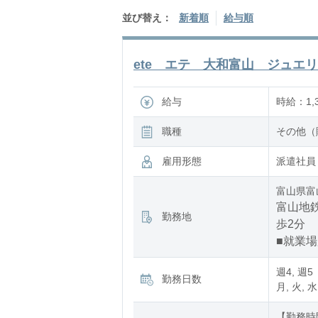
並び替え：
新着順
給与順
ete エテ 大和富山 ジュエリ
給与
時給：1,3
職種
その他（
雇用形態
派遣社員
富山県富
富山地鉄
勤務地
歩2分
■就業
週4, 週5
勤務日数
月, 火, 水
【勤務時