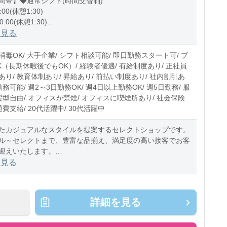
間帯】◆通常シフト(時間交替制)
:00(休憩1:30)
0:00(休憩1:30)
0:30(休憩1:30)
を見る
0〜5時間程度/月
毒OK/ 大手企業/ シフト相談可能/ 即日勤務スタート可/ ブ
K（長期休暇後でもOK）/ 経験者優遇/ 有給制度あり/ 正社員
り/ 教育体制あり/ 昇給あり/ 前払い制度あり/ 社内割引あ
勤務可能/ 週2～3日勤務OK/ 週4日以上勤務OK/ 週5日勤務/ 服
髪型自由/ オフィスが禁煙/ オフィスに喫煙所あり/ 社会保険
通費支給/ 20代活躍中/ 30代活躍中
たカジュアルなスタイルを提案するセレクトショップです。
ル～セレクトまで、豊富な品揃え、満足度の高い接客でお客
迎えいたします。
販売経験者様歓迎の求人です。
を見る
詳細を見る