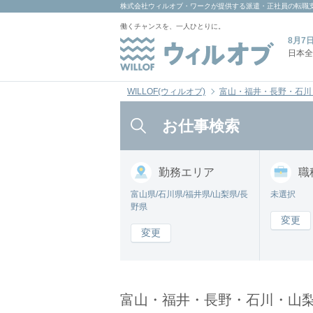
株式会社ウィルオブ・ワーク
が提供する派遣・正社員の転職
働くチャンスを、一人ひとりに。
8月7
日本全
WILLOF(ウィルオブ)
富山・福井・長野・石川
お仕事検索
勤務
エリア
職
富山県/石川県/福井県/山梨県/長
未選択
野県
変更
変更
富山・福井・長野・石川・山