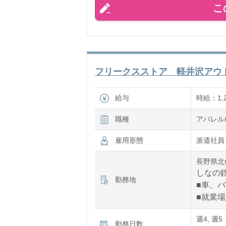
こ
フリークスストア 軽井沢アウトレ
給与
時給：1,2
職種
アパレル
雇用形態
派遣社員
長野県北
しなの鉄
勤務地
■車、バ
■就業
週4, 週5
勤務日数