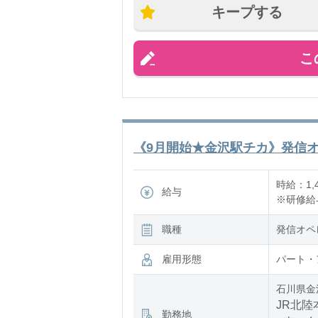
キープする
こ
《9月開始★金沢駅チカ》発信オペ
時給：1,
給与
※研修給与
職種
発信オペ
雇用形態
パート・
石川県金
JR北陸
勤務地