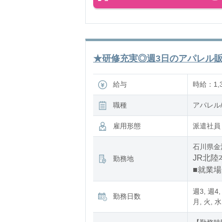
★研修充実◎週3日のアパレル販売
給与
時給：1,3
職種
アパレル
雇用形態
派遣社員
石川県金
JR北陸
勤務地
■就業
週3, 週4,
勤務日数
月, 火, 水