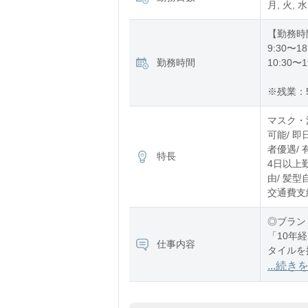
月, 火, 水
【勤務時
9:30〜18
勤務時間
10:30〜1
※残業：
マスク・
可能/ 
者優遇/ 
特長
4日以上勤
由/ 髪型
交通費支給
◎ブラン
「10年
仕事内容
タイルを
ブランド
...続き
するセレ
ブ