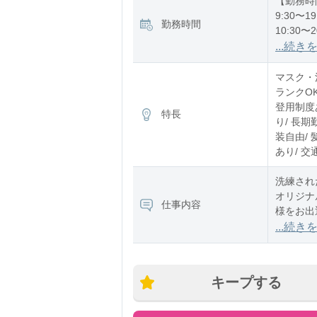
【勤務時
9:30〜19
勤務時間
10:30〜2
11:00〜2
...続き
※残業：
マスク・消
ランクO
登用制度あ
特長
り/ 長期
装自由/ 
あり/ 交
洗練され
オリジナ
仕事内容
様をお出
アパレル
...続き
キープする