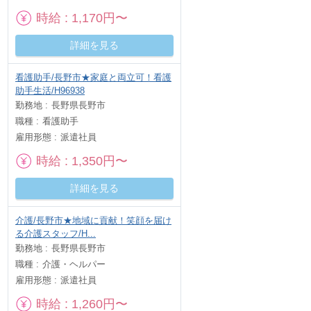
時給
1,170円〜
詳細を見る
看護助手/長野市★家庭と両立可！看護
助手生活/H96938
勤務地
長野県長野市
職種
看護助手
雇用形態
派遣社員
時給
1,350円〜
詳細を見る
介護/長野市★地域に貢献！笑顔を届け
る介護スタッフ/H...
勤務地
長野県長野市
職種
介護・ヘルパー
雇用形態
派遣社員
時給
1,260円〜