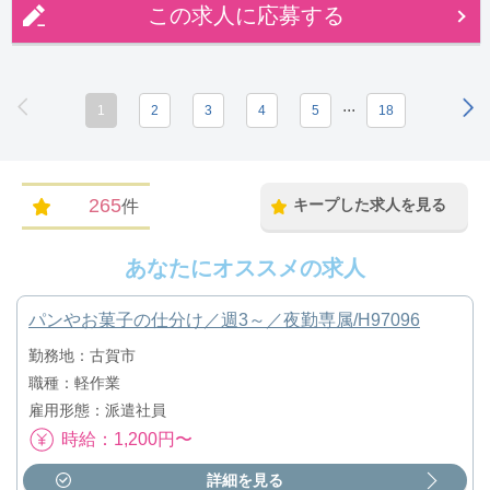
この求人に応募する
...
1
2
3
4
5
18
265
キープした求人を見る
件
あなたにオススメの求人
パンやお菓子の仕分け／週3～／夜勤専属/H97096
勤務地：古賀市
職種：軽作業
雇用形態：派遣社員
時給：1,200円〜
詳細を見る