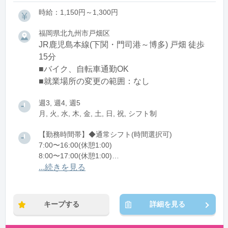
時給：1,150円～1,300円
福岡県北九州市戸畑区
JR鹿児島本線(下関・門司港～博多) 戸畑 徒歩
15分
■バイク、自転車通勤OK
■就業場所の変更の範囲：なし
週3, 週4, 週5
月, 火, 水, 木, 金, 土, 日, 祝, シフト制
【勤務時間帯】◆通常シフト(時間選択可)
7:00〜16:00(休憩1:00)
8:00〜17:00(休憩1:00)
12:00〜21:00(休憩1:00)
...続きを見る
※残業：0〜10時間程度/月
キープする
詳細を見る