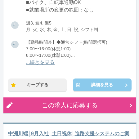
■バイク、自転車通勤OK
■就業場所の変更の範囲：なし
週3, 週4, 週5
月, 火, 水, 木, 金, 土, 日, 祝, シフト制
【勤務時間帯】◆通常シフト(時間選択可)
7:00〜16:00(休憩1:00)
8:00〜17:00(休憩1:00)
12:00〜21:00(休憩1:00)
...続きを見る
※残業：0〜10時間程度/月
キープする
詳細を見る
この求人に応募する
中洲川端│9月入社│土日祝休│進路支援システムのご案