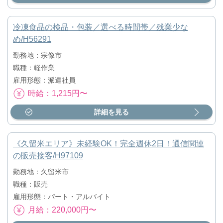
冷凍食品の検品・包装／選べる時間帯／残業少な
め/H56291
勤務地：宗像市
職種：軽作業
雇用形態：派遣社員
時給：1,215円〜
詳細を見る
《久留米エリア》未経験OK！完全週休2日！通信関連
の販売接客/H97109
勤務地：久留米市
職種：販売
雇用形態：パート・アルバイト
月給：220,000円〜