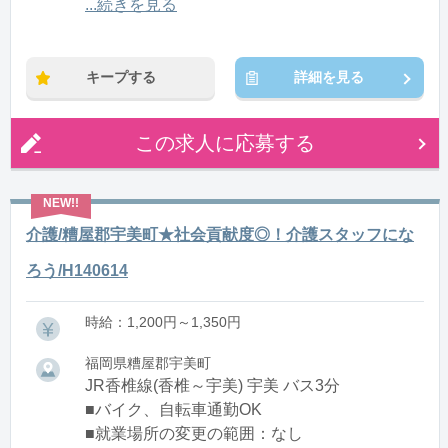
12:00〜21:00(休憩1:00)
...続きを見る
※残業：0〜10時間程度/月
キープする
詳細を見る
この求人に応募する
介護/糟屋郡宇美町★社会貢献度◎！介護スタッフにな
ろう/H140614
時給：1,200円～1,350円
福岡県糟屋郡宇美町
JR香椎線(香椎～宇美) 宇美 バス3分
■バイク、自転車通勤OK
■就業場所の変更の範囲：なし