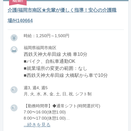
介護/福岡市南区★先輩が優しく指導！安心の介護職
場/H140664
時給：1,250円～1,500円
福岡県福岡市南区
西鉄天神大牟田線 大橋 車10分
■バイク、自転車通勤OK
■就業場所の変更の範囲：なし
■西鉄天神大牟田線 大橋駅から車で10分
週3, 週4, 週5
月, 火, 水, 木, 金, 土, 日, 祝, シフト制
【勤務時間帯】◆通常シフト(時間選択可)
7:00〜16:00(休憩1:00)
8:00〜17:00(休憩1:00)
12:00〜21:00(休憩1:00)
...続きを見る