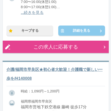
7:00〜16:00(休憩1:00)
8:00〜17:00(休憩1:00)
12:00〜21:00(休憩1:00)
...続きを見る
※残業：0〜10時間程度/月
キープする
詳細を見る
この求人に応募する
介護/福岡市早良区★初心者大歓迎！介護職で新しい一
歩を/H140008
時給：1,090円～1,200円
福岡県福岡市早良区
福岡市営地下鉄空港線 藤崎 徒歩17分