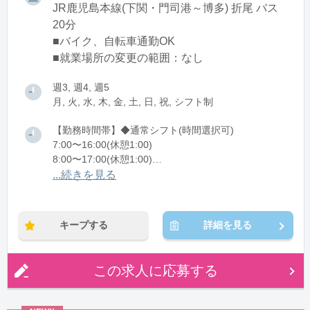
JR鹿児島本線(下関・門司港～博多) 折尾 バス
20分
■バイク、自転車通勤OK
■就業場所の変更の範囲：なし
週3, 週4, 週5
月, 火, 水, 木, 金, 土, 日, 祝, シフト制
【勤務時間帯】◆通常シフト(時間選択可)
7:00〜16:00(休憩1:00)
8:00〜17:00(休憩1:00)
12:00〜21:00(休憩1:00)
...続きを見る
※残業：0〜10時間程度/月
キープする
詳細を見る
この求人に応募する