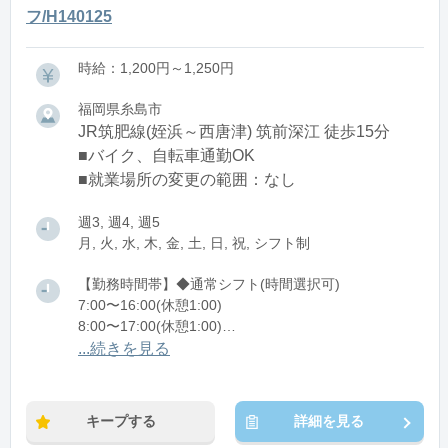
フ/H140125
時給：1,200円～1,250円
福岡県糸島市
JR筑肥線(姪浜～西唐津) 筑前深江 徒歩15分
■バイク、自転車通勤OK
■就業場所の変更の範囲：なし
週3, 週4, 週5
月, 火, 水, 木, 金, 土, 日, 祝, シフト制
【勤務時間帯】◆通常シフト(時間選択可)
7:00〜16:00(休憩1:00)
8:00〜17:00(休憩1:00)
12:00〜21:00(休憩1:00)
...続きを見る
※残業：0〜10時間程度/月
キープする
詳細を見る