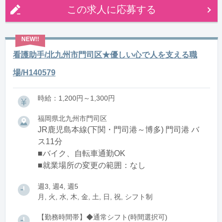
この求人に応募する
看護助手/北九州市門司区★優しい心で人を支える職
場/H140579
時給：1,200円～1,300円
福岡県北九州市門司区
JR鹿児島本線(下関・門司港～博多) 門司港 バ
ス11分
■バイク、自転車通勤OK
■就業場所の変更の範囲：なし
週3, 週4, 週5
月, 火, 水, 木, 金, 土, 日, 祝, シフト制
【勤務時間帯】◆通常シフト(時間選択可)