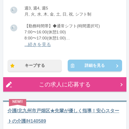
週3, 週4, 週5
月, 火, 水, 木, 金, 土, 日, 祝, シフト制
【勤務時間帯】◆通常シフト(時間選択可)
7:00〜16:00(休憩1:00)
8:00〜17:00(休憩1:00)
12:00〜21:00(休憩1:00)
...続きを見る
※残業：0〜10時間程度/月
キープする
詳細を見る
この求人に応募する
介護/北九州市戸畑区★先輩が優しく指導！安心スター
トの介護/H140589