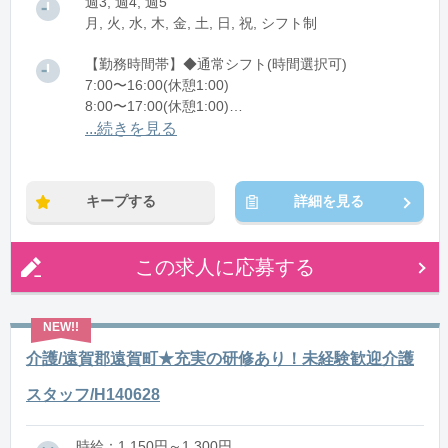
週3, 週4, 週5
月, 火, 水, 木, 金, 土, 日, 祝, シフト制
【勤務時間帯】◆通常シフト(時間選択可)
7:00〜16:00(休憩1:00)
8:00〜17:00(休憩1:00)
12:00〜21:00(休憩1:00)
...続きを見る
※残業：0〜10時間程度/月
キープする
詳細を見る
この求人に応募する
介護/遠賀郡遠賀町★充実の研修あり！未経験歓迎介護
スタッフ/H140628
時給：1,150円～1,300円