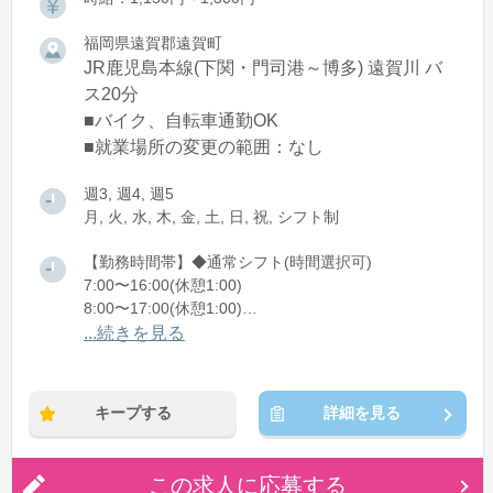
福岡県遠賀郡遠賀町
JR鹿児島本線(下関・門司港～博多) 遠賀川 バ
ス20分
■バイク、自転車通勤OK
■就業場所の変更の範囲：なし
週3, 週4, 週5
月, 火, 水, 木, 金, 土, 日, 祝, シフト制
【勤務時間帯】◆通常シフト(時間選択可)
7:00〜16:00(休憩1:00)
8:00〜17:00(休憩1:00)
12:00〜21:00(休憩1:00)
...続きを見る
※残業：0〜10時間程度/月
キープする
詳細を見る
この求人に応募する