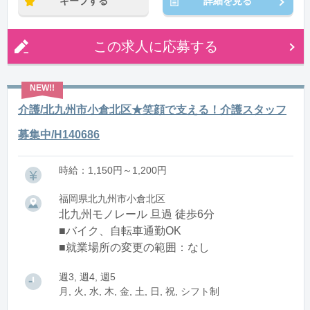
キープする
詳細を見る
この求人に応募する
介護/北九州市小倉北区★笑顔で支える！介護スタッフ
募集中/H140686
時給：1,150円～1,200円
福岡県北九州市小倉北区
北九州モノレール 旦過 徒歩6分
■バイク、自転車通勤OK
■就業場所の変更の範囲：なし
週3, 週4, 週5
月, 火, 水, 木, 金, 土, 日, 祝, シフト制