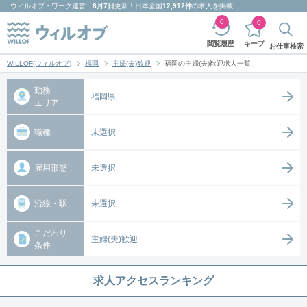
ウィルオブ・ワーク
運営
8月7日
更新！日本全国
12,912件
の求人を掲載
0
0
キープ
閲覧履歴
お仕事検索
WILLOF(ウィルオブ)
福岡
主婦(夫)歓迎
福岡の主婦(夫)歓迎求人一覧
勤務
福岡県
エリア
職種
未選択
雇用形態
未選択
沿線・駅
未選択
こだわり
主婦(夫)歓迎
条件
求人アクセスランキング