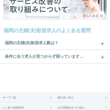
福岡の主婦(夫)歓迎求人のよくある質問
福岡の主婦(夫)歓迎求人数は？
福岡の主婦(夫)歓迎求人数は265件です。どのような
条件に合う求人が見つからず困っています…
求人があるかぜひチェックしてみてください。
ご希望の条件に合うよう、ご紹介させていただく勤
求人は
から
コチラ
務先の会社と、条件の交渉や相談をさせていただき
ます。まずは気軽にご登録ください。
無料相談の登録は
から
コチラ
キープ一覧
最近見た求人
よく使う検索条件
お仕事開始までの流れ