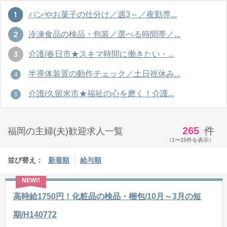
パンやお菓子の仕分け／週3～／夜勤専...
冷凍食品の検品・包装／選べる時間帯／...
介護/春日市★スキマ時間に働きたい・...
半導体装置の動作チェック／土日祝休み...
介護/久留米市★福祉の心を磨く！介護...
265
件
福岡の主婦(夫)歓迎求人一覧
（1〜15件を表示）
並び替え：
新着順
給与順
高時給1750円！化粧品の検品・梱包/10月～3月の短
期/H140772