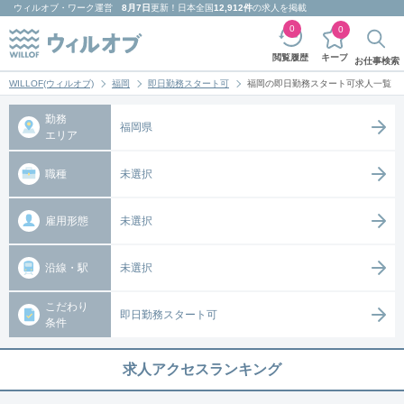
ウィルオブ・ワーク
運営
8月7日
更新！日本全国
12,912件
の求人を掲載
0
0
キープ
閲覧履歴
お仕事検索
WILLOF(ウィルオブ)
福岡
即日勤務スタート可
福岡の即日勤務スタート可求人一覧
勤務
福岡県
エリア
職種
未選択
雇用形態
未選択
沿線・駅
未選択
こだわり
即日勤務スタート可
条件
求人アクセスランキング