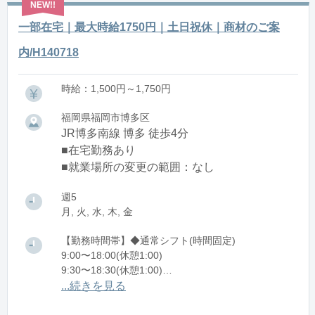
一部在宅｜最大時給1750円｜土日祝休｜商材のご案
内/H140718
時給：1,500円～1,750円
福岡県福岡市博多区
JR博多南線 博多 徒歩4分
■在宅勤務あり
■就業場所の変更の範囲：なし
週5
月, 火, 水, 木, 金
【勤務時間帯】◆通常シフト(時間固定)
9:00〜18:00(休憩1:00)
9:30〜18:30(休憩1:00)
10:00〜19:00(休憩1:00)
...続きを見る
※残業：5〜15時間程度/月