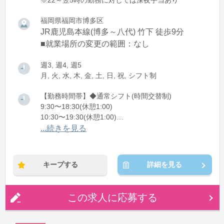
※22～翌5時の勤務に対しては深夜手当あり
福岡県福岡市博多区
JR鹿児島本線(博多～八代) 竹下 徒歩9分
■就業場所の変更の範囲：なし
週3, 週4, 週5
月, 火, 水, 木, 金, 土, 日, 祝, シフト制
【勤務時間帯】◆通常シフト(時間交替制)
9:30〜18:30(休憩1:00)
10:30〜19:30(休憩1:00)
11:30〜20:30(休憩1:00)
...続きを見る
13:30〜22:30(休憩1:00)
※残業：0〜10時間程度/月
キープする
詳細を見る
この求人に応募する