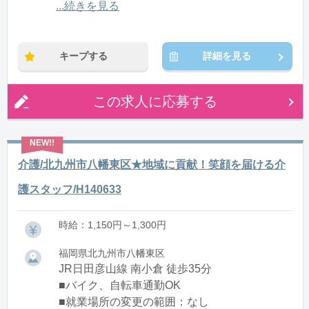
12:00〜21:00(休憩1:00)
...続きを見る
※残業：0〜10時間程度/月
キープする
詳細を見る
この求人に応募する
介護/北九州市八幡東区★地域に貢献！笑顔を届ける介
護スタッフ/H140633
時給：1,150円～1,300円
福岡県北九州市八幡東区
JR日田彦山線 南小倉 徒歩35分
■バイク、自転車通勤OK
■就業場所の変更の範囲：なし