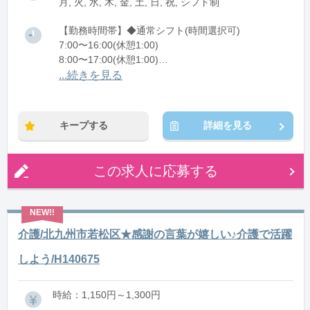
月, 火, 水, 木, 金, 土, 日, 祝, シフト制
【勤務時間帯】◆通常シフト(時間選択可)
7:00〜16:00(休憩1:00)
8:00〜17:00(休憩1:00)
12:00〜21:00(休憩1:00)
...続きを見る
※残業：0〜10時間程度/月
キープする
詳細を見る
この求人に応募する
介護/北九州市若松区★感謝の言葉が嬉しい♪介護で活躍
しよう/H140675
時給：1,150円～1,300円