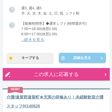
週3, 週4, 週5
月, 火, 水, 木, 金, 土, 日, 祝, シフト制
【勤務時間帯】◆通常シフト(時間選択可)
7:00〜16:00(休憩1:00)
8:00〜17:00(休憩1:00)
12:00〜21:00(休憩1:00)
...続きを見る
※残業：0〜10時間程度/月
キープする
詳細を見る
この求人に応募する
介護/遠賀郡遠賀町★充実の研修あり！未経験歓迎介護
スタッフ/H140628