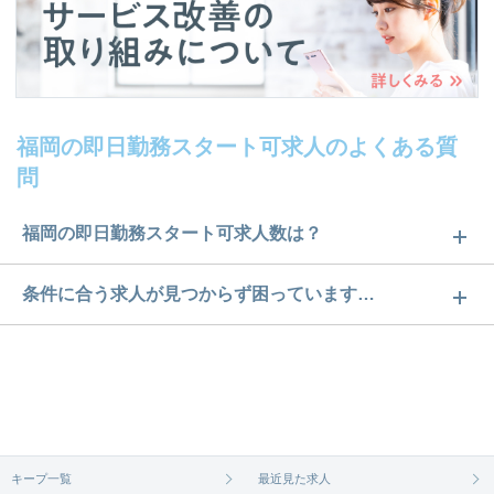
福岡の即日勤務スタート可求人のよくある質
問
福岡の即日勤務スタート可求人数は？
福岡の即日勤務スタート可求人数は273件です。どの
条件に合う求人が見つからず困っています…
ような求人があるかぜひチェックしてみてくださ
ご希望の条件に合うよう、ご紹介させていただく勤
い。
務先の会社と、条件の交渉や相談をさせていただき
求人は
から
コチラ
ます。まずは気軽にご登録ください。
無料相談の登録は
から
コチラ
キープ一覧
最近見た求人