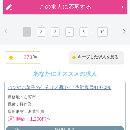
この求人に応募する
...
1
2
3
4
5
19
273
キープした求人を見る
件
あなたにオススメの求人
パンやお菓子の仕分け／週3～／夜勤専属/H97096
勤務地：古賀市
職種：軽作業
雇用形態：派遣社員
時給：1,200円〜
詳細を見る