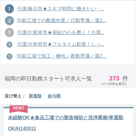
介護/春日市★スキマ時間に働きたい・...
印刷工場での断裁作業／日勤専属／週2...
介護/久留米市★福祉の心を磨く！介護...
介護/大牟田市★フルタイム歓迎！しっ...
印刷工場で加工・梱包／夜勤専属／週2...
273
件
福岡の即日勤務スタート可求人一覧
（1〜15件を表示）
並び替え：
新着順
給与順
未経験OK★食品工場での製造補助と洗浄業務/車通勤
OK/H140911