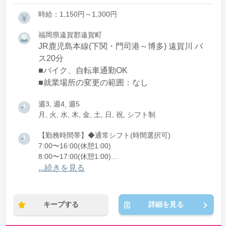
時給：1,150円～1,300円
福岡県遠賀郡遠賀町
JR鹿児島本線(下関・門司港～博多) 遠賀川 バ
ス20分
■バイク、自転車通勤OK
■就業場所の変更の範囲：なし
週3, 週4, 週5
月, 火, 水, 木, 金, 土, 日, 祝, シフト制
【勤務時間帯】◆通常シフト(時間選択可)
7:00〜16:00(休憩1:00)
8:00〜17:00(休憩1:00)
12:00〜21:00(休憩1:00)
...続きを見る
※残業：0〜10時間程度/月
キープする
詳細を見る