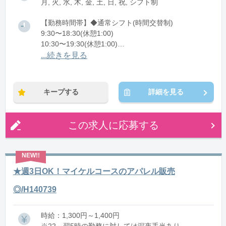
月, 火, 水, 木, 金, 土, 日, 祝, シフト制
【勤務時間帯】◆通常シフト(時間交替制)
9:30〜18:30(休憩1:00)
10:30〜19:30(休憩1:00)
11:30〜20:30(休憩1:00)
...続きを見る
13:30〜22:30(休憩1:00)
※残業：0〜10時間程度/月
キープする
詳細を見る
この求人に応募する
★週3日OK！マイケルコースのアパレル販売
◎/H140739
時給：1,300円～1,400円