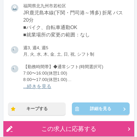
福岡県北九州市若松区
JR鹿児島本線(下関・門司港～博多) 折尾 バス
20分
■バイク、自転車通勤OK
■就業場所の変更の範囲：なし
週3, 週4, 週5
月, 火, 水, 木, 金, 土, 日, 祝, シフト制
【勤務時間帯】◆通常シフト(時間選択可)
7:00〜16:00(休憩1:00)
8:00〜17:00(休憩1:00)
12:00〜21:00(休憩1:00)
...続きを見る
※残業：0〜10時間程度/月
キープする
詳細を見る
この求人に応募する