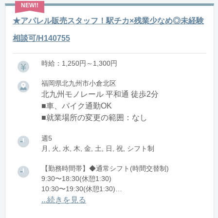
★アパレル販売スタッフ！駅チカ×残業少なめ◎未経験
相談可/H140755
時給：1,250円～1,300円
福岡県北九州市小倉北区
北九州モノレール 平和通 徒歩2分
■車、バイク通勤OK
■就業場所の変更の範囲：なし
週5
月, 火, 水, 木, 金, 土, 日, 祝, シフト制
【勤務時間帯】◆通常シフト(時間交替制)
9:30〜18:30(休憩1:30)
10:30〜19:30(休憩1:30)
11:30〜20:30(休憩1:30)
...続きを見る