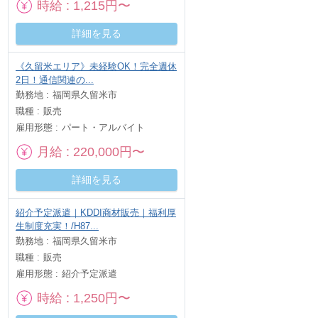
時給
1,215円〜
詳細を見る
《久留米エリア》未経験OK！完全週休
2日！通信関連の...
勤務地
福岡県久留米市
職種
販売
雇用形態
パート・アルバイト
月給
220,000円〜
詳細を見る
紹介予定派遣｜KDDI商材販売｜福利厚
生制度充実！/H87...
勤務地
福岡県久留米市
職種
販売
雇用形態
紹介予定派遣
時給
1,250円〜