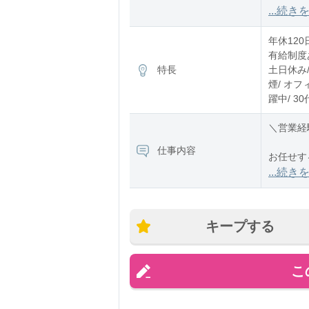
10:00〜1
...続き
※残業：
年休120
有給制度
特長
土日休み/
煙/ オフ
躍中/ 3
＼営業経
仕事内容
お任せす
を目指す
...続き
▼取り扱
・グルメ
キープする
こ