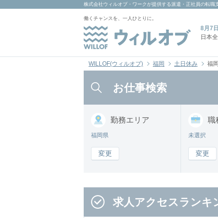
株式会社ウィルオブ・ワーク
が提供する派遣・正社員の転職
働くチャンスを、一人ひとりに。
8月7
日本全
WILLOF(ウィルオブ)
福岡
土日休み
福
お仕事検索
勤務
エリア
職
福岡県
未選択
変更
変更
求人アクセスランキ