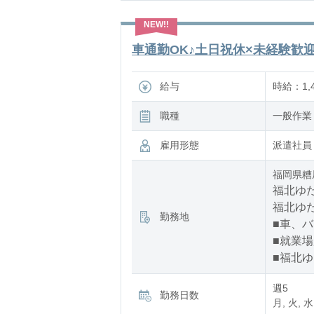
車通勤OK♪土日祝休×未経験歓迎
給与
時給：1,
職種
一般作業
雇用形態
派遣社員
福岡県糟
福北ゆた
福北ゆた
勤務地
■車、
■就業
■福北ゆ
週5
勤務日数
月, 火, 水