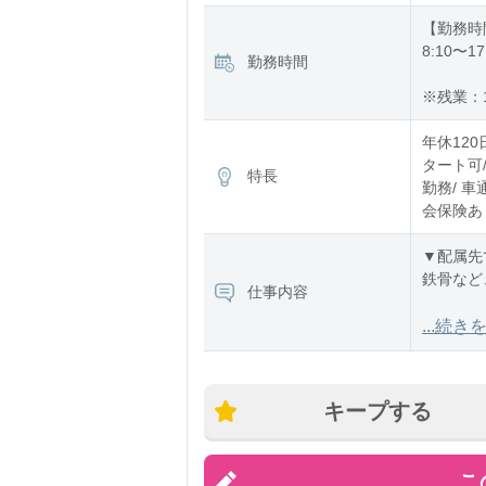
【勤務時
8:10〜17
勤務時間
※残業：1
年休120
タート可/
特長
勤務/ 車
会保険あり
▼配属先
鉄骨など
仕事内容
一次加工
...続き
取り）を
グライン
キープする
こ