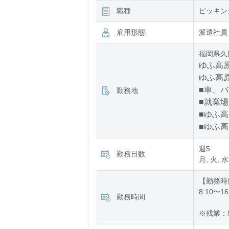
職種
ピッキン
雇用形態
派遣社員
福岡県久
ゆふ高原
ゆふ高原
■車、
勤務地
■就業
■ゆふ高
■ゆふ高
週5
勤務日数
月, 火, 水
【勤務時
8:10〜16
勤務時間
※残業：