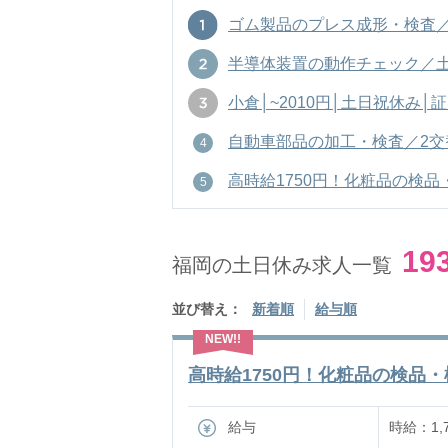
ゴム製品のプレス成形・検査／夜勤
半導体装置の動作チェック／土日祝休
小倉│~2010円│土日祝休み│証
自動車部品の加工・検査／2交替／土
高時給1750円！化粧品の検品・梱包
19
福岡の土日休み求人一覧
並び替え：
新着順
給与順
高時給1750円！化粧品の検品・梱包
給与
時給：1,