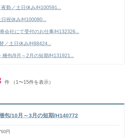
／土日休み/H100591...
み/H100080...
券会社にて受付のお仕事/H132326...
日休み/H88424...
/9月～2月の短期/H131921...
3
件
（1〜15件を表示）
/10月～3月の短期/H140772
750円