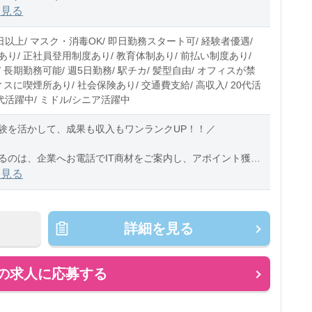
9:00(休憩1:00)
を見る
5〜15時間程度/月
日以上/ マスク・消毒OK/ 即日勤務スタート可/ 経験者優遇/
あり/ 正社員登用制度あり/ 教育体制あり/ 前払い制度あり/
 長期勤務可能/ 週5日勤務/ 駅チカ/ 髪型自由/ オフィスが禁
ィスに喫煙所あり/ 社会保険あり/ 交通費支給/ 高収入/ 20代活
0代活躍中/ ミドル/シニア活躍中
験を活かして、成果も収入もワンランクUP！！／
るのは、企業へお電話でIT商材をご案内し、アポイント獲得
インサイドセールスのお仕事です。
を見る
い商材
詳細を見る
の求人に応募する