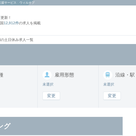
支援サービス ウィルオブ
日
更新！
国
12,912件
の求人を掲載
岡の土日休み求人一覧
種
雇用形態
沿線・駅
未選択
未選択
変更
変更
ング