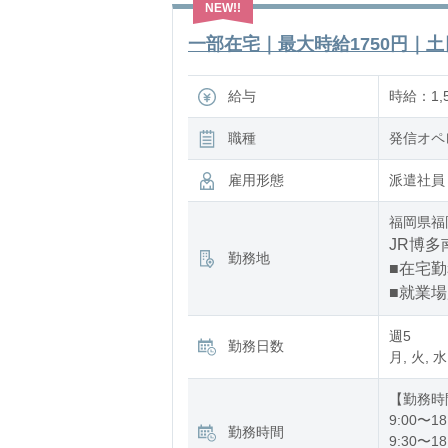
一部在宅｜最大時給1750円｜土日
給与
時給：1,5
職種
発信オペ
雇用形態
派遣社員
福岡県福
JR博多
勤務地
■在宅
■就業
週5
勤務日数
月, 火, 水
【勤務時
9:00〜18
勤務時間
9:30〜18