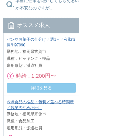
本当に仕事を紹介してもらえるの
か不安なのですが…
オススメ求人
パンやお菓子の仕分け／週3～／夜勤専
属/H97096
勤務地
福岡県古賀市
職種
ピッキング・検品
雇用形態
派遣社員
時給
1,200円〜
詳細を見る
冷凍食品の検品・包装／選べる時間帯
／残業少なめ/H56...
勤務地
福岡県宗像市
職種
食品加工
雇用形態
派遣社員