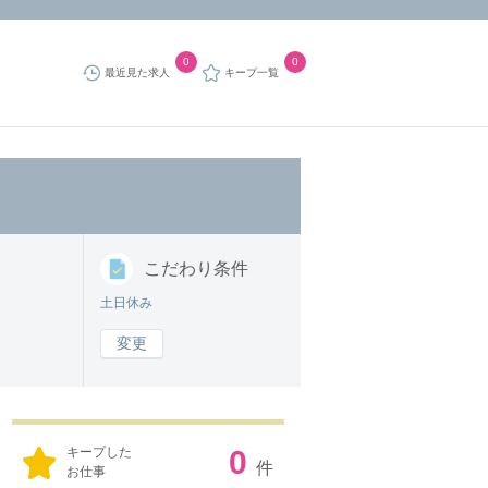
0
0
最近見た求人
キープ一覧
こだわり
条件
土日休み
変更
キープした
0
件
お仕事