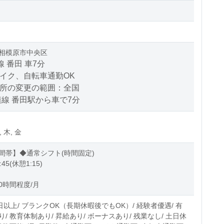
相模原市中央区
線 番田 車7分
バイク、自転車通勤OK
場所の変更の範囲：全国
模線 番田駅から車で7分
, 木, 金
間帯】◆通常シフト(時間固定)
:45(休憩1:15)
0時間程度/月
日以上/ ブランクOK（長期休暇後でもOK）/ 経験者優遇/ 有
/ 教育体制あり/ 昇給あり/ ボーナスあり/ 残業なし/ 土日休