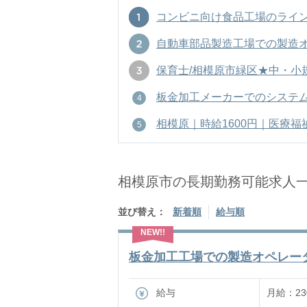
コンビニ向け食品工場のライン管理者
自動車部品製造工場での製造オペレ
保育士/相模原市緑区★中・小規模
板金加工メーカーでのシステム設計社
相模原｜時給1600円｜医療福祉
相模原市の長期勤務可能求人
並び替え：
新着順
給与順
板金加工工場での製造オペレーター
給与
月給：230