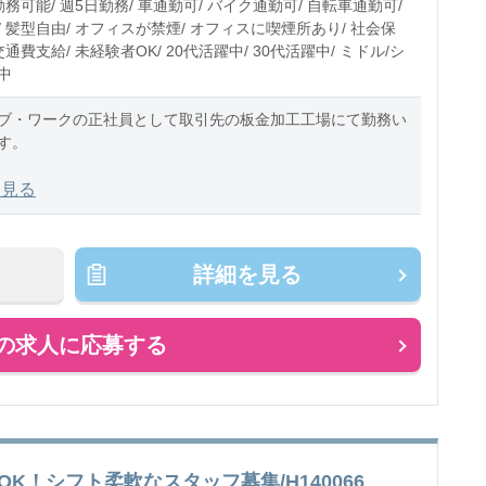
勤務可能/ 週5日勤務/ 車通勤可/ バイク通勤可/ 自転車通勤可/
 髪型自由/ オフィスが禁煙/ オフィスに喫煙所あり/ 社会保
交通費支給/ 未経験者OK/ 20代活躍中/ 30代活躍中/ ミドル/シ
中
ブ・ワークの正社員として取引先の板金加工工場にて勤務い
す。
での業務内容
を見る
の外装に使用される金属部品を板金加工しています。
と呼ばれる機械に部品を
詳細を見る
の求人に応募する
K！シフト柔軟なスタッフ募集/H140066