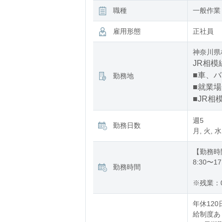
職種
一般作業
雇用形態
正社員
神奈川県
JR相模
■車、
勤務地
■就業
■JR相
週5
勤務日数
月, 火, 水
【勤務時
8:30〜17
勤務時間
※残業：
年休120
給制度あり