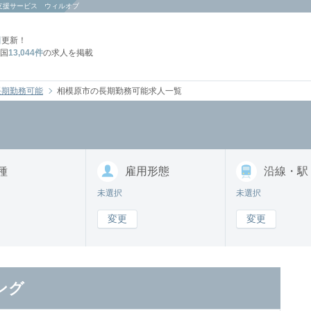
支援サービス ウィルオブ
日
更新！
国
13,044件
の求人を掲載
長期勤務可能
相模原市の長期勤務可能求人一覧
種
雇用形態
沿線・駅
未選択
未選択
変更
変更
ング