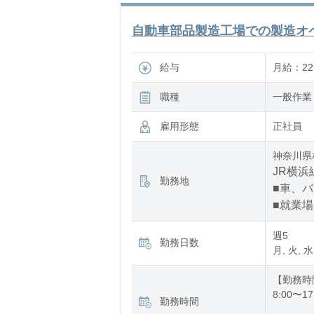
自動車部品製造工場での製造オペレ
給与
月給：225
職種
一般作業
雇用形態
正社員
神奈川県
JR横浜
勤務地
■車、
■就業
週5
勤務日数
月, 火, 水
【勤務時
8:00〜17
勤務時間