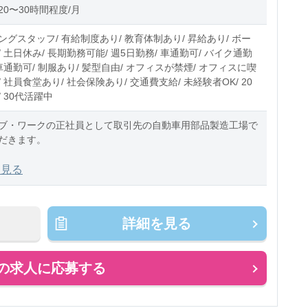
0〜30時間程度/月
グスタッフ/ 有給制度あり/ 教育体制あり/ 昇給あり/ ボー
 土日休み/ 長期勤務可能/ 週5日勤務/ 車通勤可/ バイク通勤
車通勤可/ 制服あり/ 髪型自由/ オフィスが禁煙/ オフィスに喫
 社員食堂あり/ 社会保険あり/ 交通費支給/ 未経験者OK/ 20
 30代活躍中
ブ・ワークの正社員として取引先の自動車用部品製造工場で
だきます。
での業務内容
を見る
溶接機械を操作するオペレーター業務を担当いただきます。
る部品をセット
詳細を見る
の求人に応募する