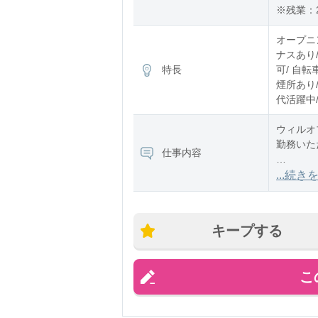
※残業：2
オープニン
ナスあり/
特長
可/ 自転
煙所あり/
代活躍中/
ウィルオ
勤務いた
仕事内容
▼配属先
...続き
ロボット
①溶接す
キープする
こ