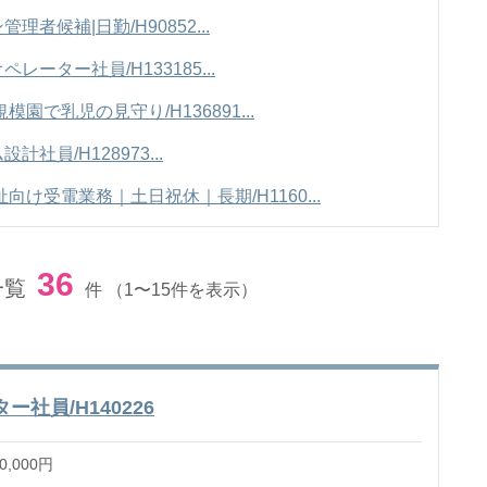
候補|日勤/H90852...
ーター社員/H133185...
園で乳児の見守り/H136891...
員/H128973...
向け受電業務｜土日祝休｜長期/H1160...
36
一覧
件
（1〜15件を表示）
社員/H140226
,000円