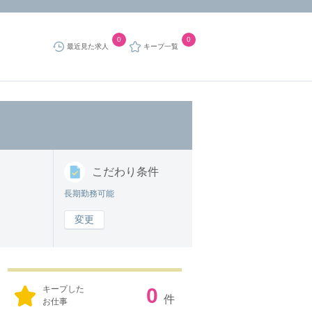
0
0
最近見た求人
キープ一覧
こだわり
条件
長期勤務可能
変更
キープした
0
件
お仕事