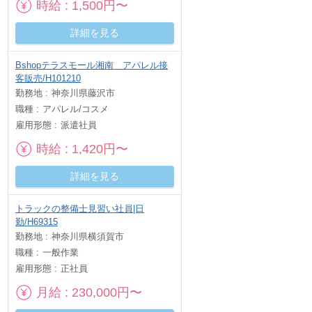
時給
1,500円〜
詳細を見る
Bshopテラスモール湘南 アパレル接
客販売/H101210
勤務地
神奈川県藤沢市
職種
アパレル/コスメ
雇用形態
派遣社員
時給
1,420円〜
詳細を見る
トラックの整備士見習い社員|日
勤/H69315
勤務地
神奈川県横須賀市
職種
一般作業
雇用形態
正社員
月給
230,000円〜