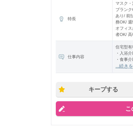
※残業：
マスク・消
ブランク
あり/ 前
特長
務OK/ 
オフィスが
者OK/ 
住宅型有
・入浴介
仕事内容
・食事介
・排泄介
...続き
キープする
こ