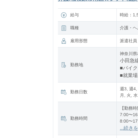
給与
時給：1,5
職種
介護・ヘ
雇用形態
派遣社員
神奈川県
小田急線
勤務地
■バイク
■就業
週3, 週4,
勤務日数
月, 火, 水
【勤務時
7:00〜16
勤務時間
8:00〜17
12:00〜2
...続き