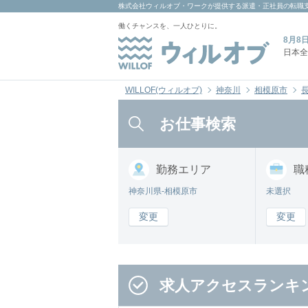
株式会社ウィルオブ・ワーク
が提供する派遣・正社員の転職
働くチャンスを、一人ひとりに。
8月8
日本全
WILLOF(ウィルオブ)
神奈川
相模原市
お仕事検索
勤務
エリア
職
神奈川県-相模原市
未選択
変更
変更
求人アクセスランキ