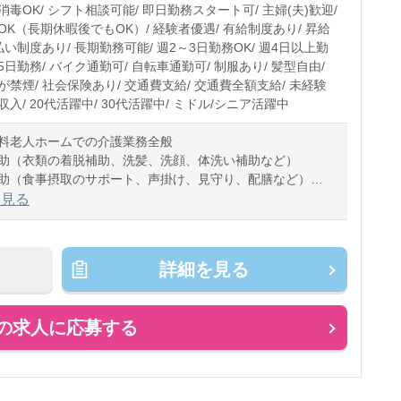
0〜10時間程度/月
毒OK/ シフト相談可能/ 即日勤務スタート可/ 主婦(夫)歓迎/
OK（長期休暇後でもOK）/ 経験者優遇/ 有給制度あり/ 昇給
払い制度あり/ 長期勤務可能/ 週2～3日勤務OK/ 週4日以上勤
週5日勤務/ バイク通勤可/ 自転車通勤可/ 制服あり/ 髪型自由/
禁煙/ 社会保険あり/ 交通費支給/ 交通費全額支給/ 未経験
高収入/ 20代活躍中/ 30代活躍中/ ミドル/シニア活躍中
料老人ホームでの介護業務全般
助（衣類の着脱補助、洗髪、洗顔、体洗い補助など）
助（食事摂取のサポート、声掛け、見守り、配膳など）
助（トイレへの誘導、見守り、おむつ交
を見る
詳細を見る
の求人に応募する