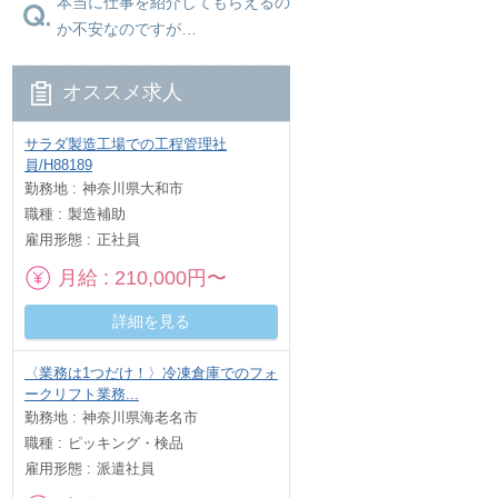
本当に仕事を紹介してもらえるの
か不安なのですが…
オススメ求人
サラダ製造工場での工程管理社
員/H88189
勤務地
神奈川県大和市
職種
製造補助
雇用形態
正社員
月給
210,000円〜
詳細を見る
〈業務は1つだけ！〉冷凍倉庫でのフォ
ークリフト業務...
勤務地
神奈川県海老名市
職種
ピッキング・検品
雇用形態
派遣社員