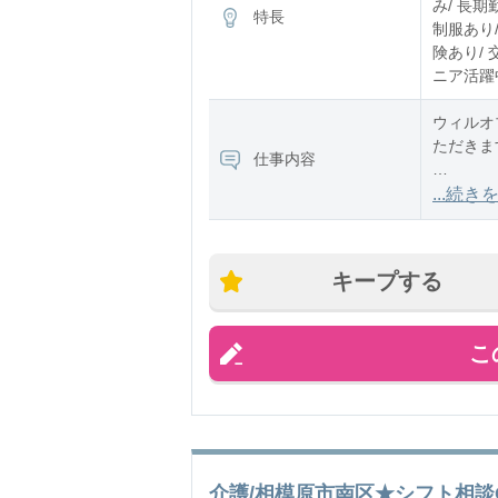
み/ 長期
特長
制服あり/
険あり/ 
ニア活躍
ウィルオ
ただきま
仕事内容
▼配属先
...続き
産業機械
ベンター
キープする
こ
介護/相模原市南区★シフト相談O