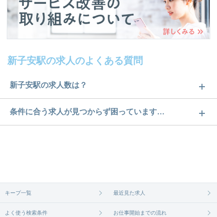
新子安駅の求人のよくある質問
新子安駅の求人数は？
新子安駅の求人数は4件です。どのような求人がある
条件に合う求人が見つからず困っています…
かぜひチェックしてみてください。
ご希望の条件に合うよう、ご紹介させていただく勤
求人は
から
コチラ
務先の会社と、条件の交渉や相談をさせていただき
ます。まずは気軽にご登録ください。
無料相談の登録は
から
コチラ
キープ一覧
最近見た求人
よく使う検索条件
お仕事開始までの流れ