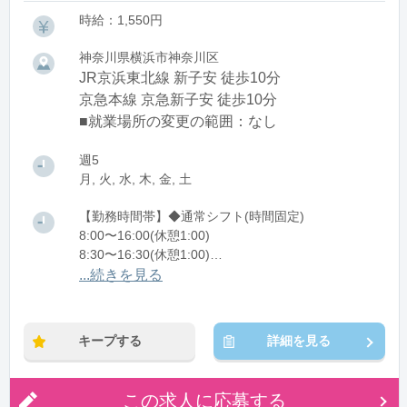
時給：1,550円
神奈川県横浜市神奈川区
JR京浜東北線 新子安 徒歩10分
京急本線 京急新子安 徒歩10分
■就業場所の変更の範囲：なし
週5
月, 火, 水, 木, 金, 土
【勤務時間帯】◆通常シフト(時間固定)
8:00〜16:00(休憩1:00)
8:30〜16:30(休憩1:00)
9:00〜17:00(休憩1:00)
...続きを見る
※残業：1〜15時間程度/月
※時短：要相談
キープする
詳細を見る
この求人に応募する