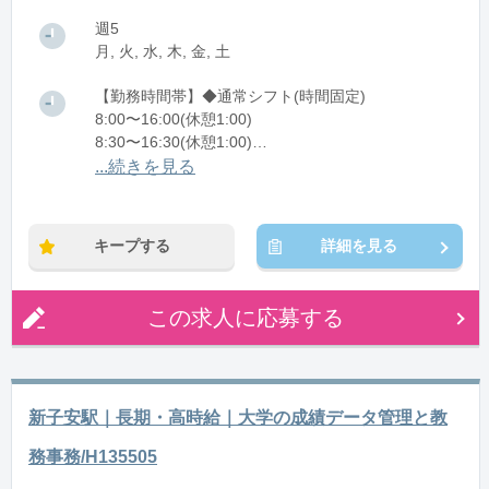
週5
月, 火, 水, 木, 金, 土
【勤務時間帯】◆通常シフト(時間固定)
8:00〜16:00(休憩1:00)
8:30〜16:30(休憩1:00)
9:00〜17:00(休憩1:00)
...続きを見る
※残業：1〜15時間程度/月
※時短：要相談
キープする
詳細を見る
この求人に応募する
新子安駅｜長期・高時給｜大学の成績データ管理と教
務事務/H135505