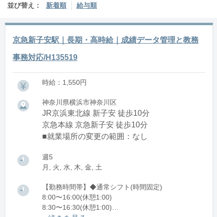
並び替え：
新着順
給与順
京急新子安駅｜長期・高時給｜成績データ管理と教務
事務対応/H135519
時給：1,550円
神奈川県横浜市神奈川区
JR京浜東北線 新子安 徒歩10分
京急本線 京急新子安 徒歩10分
■就業場所の変更の範囲：なし
週5
月, 火, 水, 木, 金, 土
【勤務時間帯】◆通常シフト(時間固定)
8:00〜16:00(休憩1:00)
8:30〜16:30(休憩1:00)