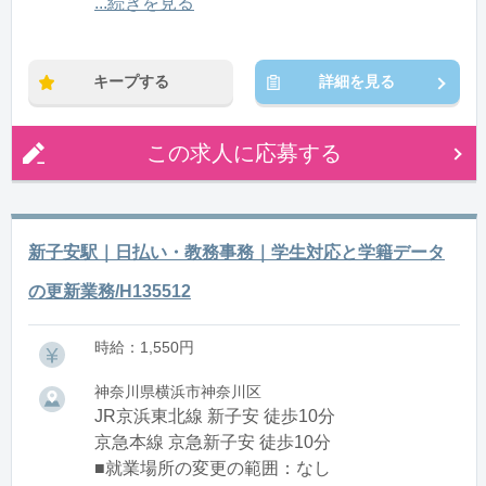
9:00〜17:00(休憩1:00)
...続きを見る
※残業：1〜15時間程度/月
※時短：要相談
キープする
詳細を見る
この求人に応募する
新子安駅｜日払い・教務事務｜学生対応と学籍データ
の更新業務/H135512
時給：1,550円
神奈川県横浜市神奈川区
JR京浜東北線 新子安 徒歩10分
京急本線 京急新子安 徒歩10分
■就業場所の変更の範囲：なし