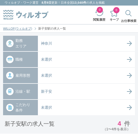
ウィルオブ・ワーク
運営
8月9日
更新！日本全国
13,040件
の求人を掲載
0
0
キープ
閲覧履歴
お仕事検索
WILLOF(ウィルオブ)
新子安駅の求人一覧
勤務
神奈川
エリア
職種
未選択
雇用形態
未選択
沿線・駅
新子安
こだわり
未選択
条件
4
件
新子安駅の求人一覧
（1〜4件を表示）