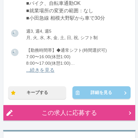
■バイク、自転車通勤OK
■就業場所の変更の範囲：なし
■小田急線 相模大野駅から車で30分
週3, 週4, 週5
月, 火, 水, 木, 金, 土, 日, 祝, シフト制
【勤務時間帯】◆通常シフト(時間選択可)
7:00〜16:00(休憩1:00)
8:00〜17:00(休憩1:00)
12:00〜21:00(休憩1:00)
...続きを見る
※残業：0〜10時間程度/月
キープする
詳細を見る
この求人に応募する