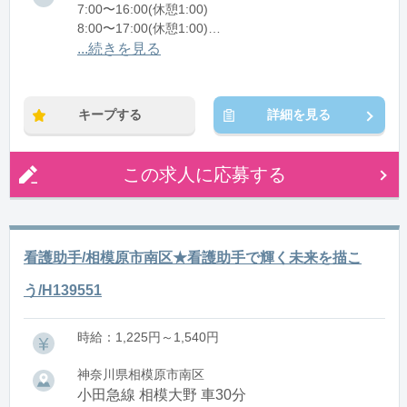
7:00〜16:00(休憩1:00)
8:00〜17:00(休憩1:00)
12:00〜21:00(休憩1:00)
...続きを見る
※残業：0〜10時間程度/月
キープする
詳細を見る
この求人に応募する
看護助手/相模原市南区★看護助手で輝く未来を描こ
う/H139551
時給：1,225円～1,540円
神奈川県相模原市南区
小田急線 相模大野 車30分