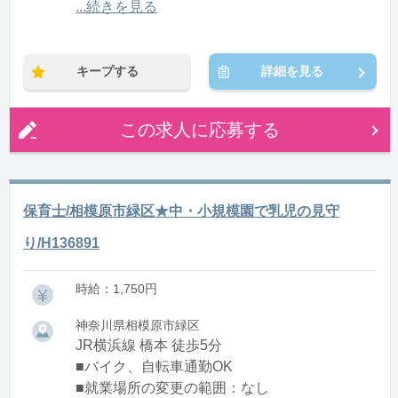
12:00〜21:00(休憩1:00)
...続きを見る
※残業：0〜10時間程度/月
キープする
詳細を見る
この求人に応募する
保育士/相模原市緑区★中・小規模園で乳児の見守
り/H136891
時給：1,750円
神奈川県相模原市緑区
JR横浜線 橋本 徒歩5分
■バイク、自転車通勤OK
■就業場所の変更の範囲：なし