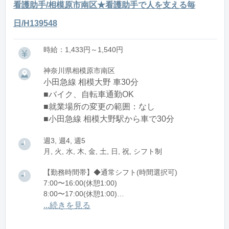
看護助手/相模原市南区★看護助手で人を支える毎
日/H139548
時給：1,433円～1,540円
神奈川県相模原市南区
小田急線 相模大野 車30分
■バイク、自転車通勤OK
■就業場所の変更の範囲：なし
■小田急線 相模大野駅から車で30分
週3, 週4, 週5
月, 火, 水, 木, 金, 土, 日, 祝, シフト制
【勤務時間帯】◆通常シフト(時間選択可)
7:00〜16:00(休憩1:00)
8:00〜17:00(休憩1:00)
12:00〜21:00(休憩1:00)
...続きを見る
※残業：0〜10時間程度/月