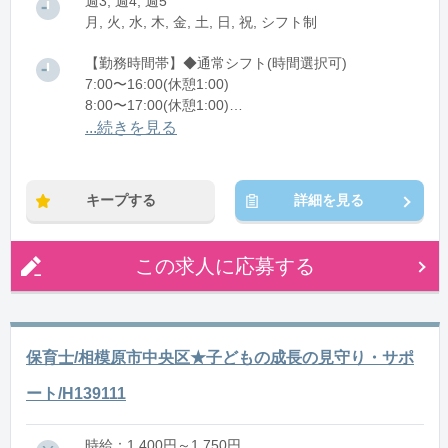
週3, 週4, 週5
月, 火, 水, 木, 金, 土, 日, 祝, シフト制
【勤務時間帯】◆通常シフト(時間選択可)
7:00〜16:00(休憩1:00)
8:00〜17:00(休憩1:00)
12:00〜21:00(休憩1:00)
...続きを見る
※残業：0〜10時間程度/月
キープする
詳細を見る
この求人に応募する
保育士/相模原市中央区★子どもの成長の見守り・サポ
ート/H139111
時給：1,400円～1,750円