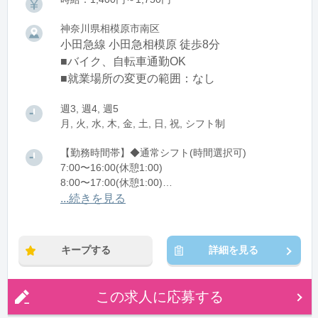
神奈川県相模原市南区
小田急線 小田急相模原 徒歩8分
■バイク、自転車通勤OK
■就業場所の変更の範囲：なし
週3, 週4, 週5
月, 火, 水, 木, 金, 土, 日, 祝, シフト制
【勤務時間帯】◆通常シフト(時間選択可)
7:00〜16:00(休憩1:00)
8:00〜17:00(休憩1:00)
12:00〜21:00(休憩1:00)
...続きを見る
※残業：0〜10時間程度/月
キープする
詳細を見る
この求人に応募する