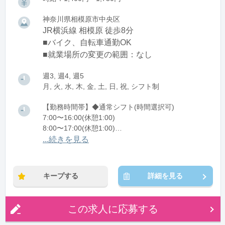
神奈川県相模原市中央区
JR横浜線 相模原 徒歩8分
■バイク、自転車通勤OK
■就業場所の変更の範囲：なし
週3, 週4, 週5
月, 火, 水, 木, 金, 土, 日, 祝, シフト制
【勤務時間帯】◆通常シフト(時間選択可)
7:00〜16:00(休憩1:00)
8:00〜17:00(休憩1:00)
12:00〜21:00(休憩1:00)
...続きを見る
※残業：0〜10時間程度/月
キープする
詳細を見る
この求人に応募する