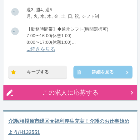
週3, 週4, 週5
月, 火, 水, 木, 金, 土, 日, 祝, シフト制
【勤務時間帯】◆通常シフト(時間選択可)
7:00〜16:00(休憩1:00)
8:00〜17:00(休憩1:00)
12:00〜21:00(休憩1:00)
...続きを見る
※残業：0〜10時間程度/月
キープする
詳細を見る
この求人に応募する
介護/相模原市緑区★福利厚生充実！介護のお仕事始め
よう/H132551