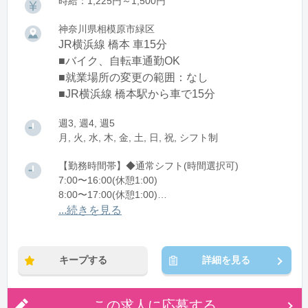
時給：1,225円～1,500円
神奈川県相模原市緑区
JR横浜線 橋本 車15分
■バイク、自転車通勤OK
■就業場所の変更の範囲：なし
■JR横浜線 橋本駅から車で15分
週3, 週4, 週5
月, 火, 水, 木, 金, 土, 日, 祝, シフト制
【勤務時間帯】◆通常シフト(時間選択可)
7:00〜16:00(休憩1:00)
8:00〜17:00(休憩1:00)
12:00〜21:00(休憩1:00)
...続きを見る
※残業：0〜10時間程度/月
キープする
詳細を見る
この求人に応募する