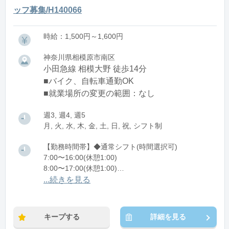
ッフ募集/H140066
時給：1,500円～1,600円
神奈川県相模原市南区
小田急線 相模大野 徒歩14分
■バイク、自転車通勤OK
■就業場所の変更の範囲：なし
週3, 週4, 週5
月, 火, 水, 木, 金, 土, 日, 祝, シフト制
【勤務時間帯】◆通常シフト(時間選択可)
7:00〜16:00(休憩1:00)
8:00〜17:00(休憩1:00)
12:00〜21:00(休憩1:00)
...続きを見る
※残業：0〜10時間程度/月
キープする
詳細を見る