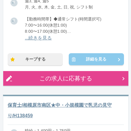
週3, 週4, 週5
月, 火, 水, 木, 金, 土, 日, 祝, シフト制
【勤務時間帯】◆通常シフト(時間選択可)
7:00〜16:00(休憩1:00)
8:00〜17:00(休憩1:00)
12:00〜21:00(休憩1:00)
...続きを見る
※残業：0〜10時間程度/月
キープする
詳細を見る
この求人に応募する
保育士/相模原市南区★中・小規模園で乳児の見守
り/H138459
時給：1,400円～1,750円