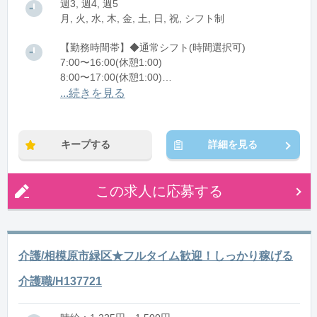
週3, 週4, 週5
月, 火, 水, 木, 金, 土, 日, 祝, シフト制
【勤務時間帯】◆通常シフト(時間選択可)
7:00〜16:00(休憩1:00)
8:00〜17:00(休憩1:00)
12:00〜21:00(休憩1:00)
...続きを見る
※残業：0〜10時間程度/月
キープする
詳細を見る
この求人に応募する
介護/相模原市緑区★フルタイム歓迎！しっかり稼げる
介護職/H137721