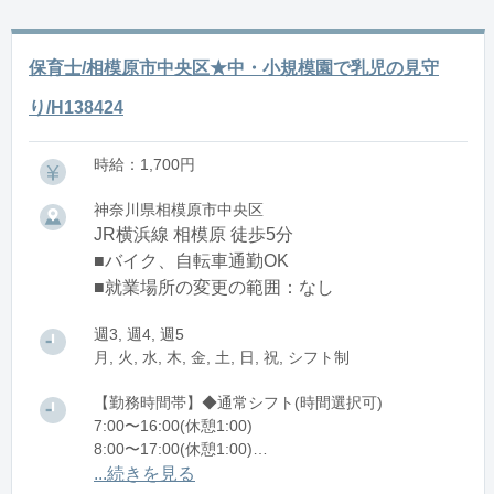
保育士/相模原市中央区★中・小規模園で乳児の見守
り/H138424
時給：1,700円
神奈川県相模原市中央区
JR横浜線 相模原 徒歩5分
■バイク、自転車通勤OK
■就業場所の変更の範囲：なし
週3, 週4, 週5
月, 火, 水, 木, 金, 土, 日, 祝, シフト制
【勤務時間帯】◆通常シフト(時間選択可)
7:00〜16:00(休憩1:00)
8:00〜17:00(休憩1:00)
12:00〜21:00(休憩1:00)
...続きを見る