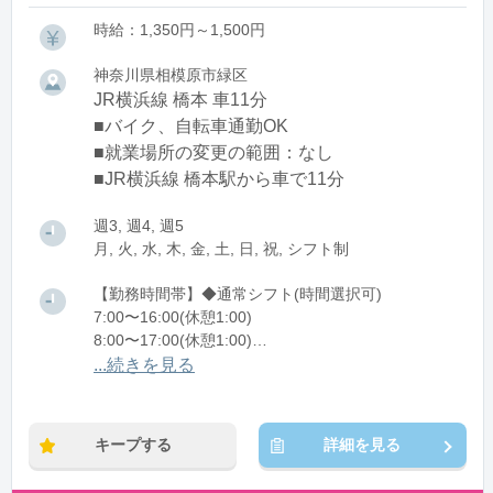
時給：1,350円～1,500円
神奈川県相模原市緑区
JR横浜線 橋本 車11分
■バイク、自転車通勤OK
■就業場所の変更の範囲：なし
■JR横浜線 橋本駅から車で11分
週3, 週4, 週5
月, 火, 水, 木, 金, 土, 日, 祝, シフト制
【勤務時間帯】◆通常シフト(時間選択可)
7:00〜16:00(休憩1:00)
8:00〜17:00(休憩1:00)
12:00〜21:00(休憩1:00)
...続きを見る
※残業：0〜10時間程度/月
キープする
詳細を見る