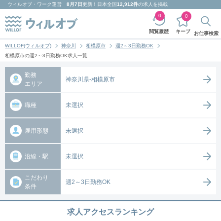
ウィルオブ・ワーク
運営
8月7日
更新！日本全国
12,912件
の求人を掲載
0
0
キープ
閲覧履歴
お仕事検索
WILLOF(ウィルオブ)
神奈川
相模原市
週2～3日勤務OK
相模原市の週2～3日勤務OK求人一覧
勤務
神奈川県-相模原市
エリア
職種
未選択
雇用形態
未選択
沿線・駅
未選択
こだわり
週2～3日勤務OK
条件
求人アクセスランキング