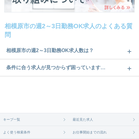
相模原市の週2～3日勤務OK求人のよくある質
問
相模原市の週2～3日勤務OK求人数は？
相模原市の週2～3日勤務OK求人数は27件です。どの
条件に合う求人が見つからず困っています…
ような求人があるかぜひチェックしてみてくださ
ご希望の条件に合うよう、ご紹介させていただく勤
い。
務先の会社と、条件の交渉や相談をさせていただき
求人は
から
コチラ
ます。まずは気軽にご登録ください。
無料相談の登録は
から
コチラ
キープ一覧
最近見た求人
よく使う検索条件
お仕事開始までの流れ