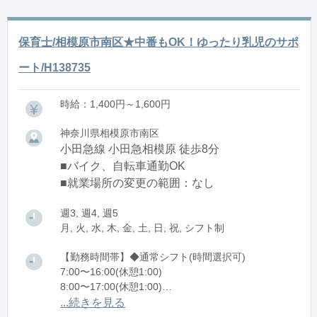
保育士/相模原市南区★中番もOK！ゆったり乳児のサポ
ート/H138735
時給：1,400円～1,600円
神奈川県相模原市南区
小田急線 小田急相模原 徒歩8分
■バイク、自転車通勤OK
■就業場所の変更の範囲：なし
週3, 週4, 週5
月, 火, 水, 木, 金, 土, 日, 祝, シフト制
【勤務時間帯】◆通常シフト(時間選択可)
7:00〜16:00(休憩1:00)
8:00〜17:00(休憩1:00)
12:00〜21:00(休憩1:00)
...続きを見る