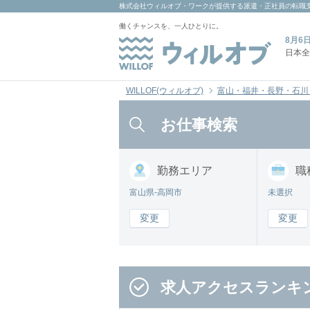
株式会社ウィルオブ・ワーク
が提供する派遣・正社員の転職
働くチャンスを、一人ひとりに。
8月6
日本全
WILLOF(ウィルオブ)
富山・福井・長野・石川
お仕事検索
勤務
エリア
職
富山県-高岡市
未選択
変更
変更
求人アクセスランキ