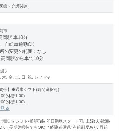
医療・介護関連）
岡市
高岡駅 車10分
、自転車通勤OK
場所の変更の範囲：なし
 高岡駅から車で10分
 週5
, 木, 金, 土, 日, 祝, シフト制
間帯】◆通常シフト(時間選択可)
:00(休憩1:00)
:00(休憩1:00)
1:00(休憩1:00)
を見る
0〜10時間程度/月
毒OK/ シフト相談可能/ 即日勤務スタート可/ 主婦(夫)歓迎/
OK（長期休暇後でもOK）/ 経験者優遇/ 有給制度あり/ 昇給