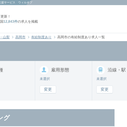
支援サービス ウィルオブ
日
更新！
国
12,843件
の求人を掲載
・山梨
高岡市
有給制度あり
高岡市の有給制度あり求人一覧
種
雇用形態
沿線・駅
未選択
未選択
変更
変更
ング