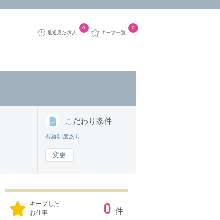
0
0
最近見た求人
キープ一覧
こだわり
条件
有給制度あり
変更
キープした
0
件
お仕事