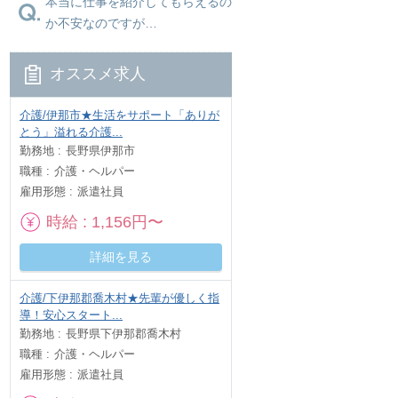
本当に仕事を紹介してもらえるの
か不安なのですが…
オススメ求人
介護/伊那市★生活をサポート「ありが
とう」溢れる介護...
勤務地
長野県伊那市
職種
介護・ヘルパー
雇用形態
派遣社員
時給
1,156円〜
詳細を見る
介護/下伊那郡喬木村★先輩が優しく指
導！安心スタート...
勤務地
長野県下伊那郡喬木村
職種
介護・ヘルパー
雇用形態
派遣社員