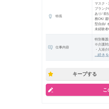
※残業：
マスク・消
ブランク
あり/ 前
特長
務OK/ 
型自由/ 
未経験者O
特別養護
※介護対
仕事内容
・入浴介
・食事介
...続き
キープする
こ