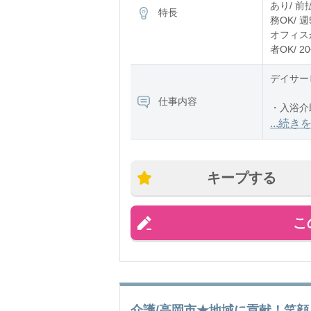
あり/ 前
特長
務OK/ 
オフィスが
者OK/ 
デイサー
仕事内容
・入浴介
・食事介
...続き
・排泄介
キープする
こ
介護/高岡市★地域に貢献！笑顔を