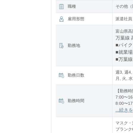
職種
その他（
雇用形態
派遣社員
富山県高
万葉線 
■バイク
勤務地
■就業
■万葉線
週3, 週4,
勤務日数
月, 火, 水
【勤務時
7:00〜16
勤務時間
8:00〜17
12:00〜2
...続き
※残業：
マスク・消
ブランク