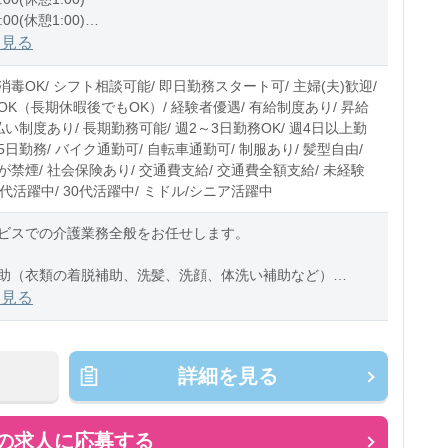
:00(休憩1:00)
1:00(休憩1:00)
を見る
0〜10時間程度/月
毒OK/ シフト相談可能/ 即日勤務スタート可/ 主婦(夫)歓迎/
OK（長期休暇後でもOK）/ 経験者優遇/ 有給制度あり/ 昇給
払い制度あり/ 長期勤務可能/ 週2～3日勤務OK/ 週4日以上勤
週5日勤務/ バイク通勤可/ 自転車通勤可/ 制服あり/ 髪型自由/
禁煙/ 社会保険あり/ 交通費支給/ 交通費全額支給/ 未経験
20代活躍中/ 30代活躍中/ ミドル/シニア活躍中
ビスでの介護業務全般をお任せします。
助（衣類の着脱補助、洗髪、洗顔、体洗い補助など）
助（食事摂取のサポート、声掛け、見守り、配膳など）
を見る
助（トイレへの誘導、見守り
詳細を見る
の求人に応募する