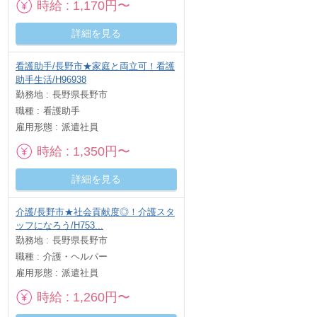
時給
1,170円〜
詳細を見る
看護助手/長野市★家庭と両立可！看護
助手生活/H96938
勤務地
長野県長野市
職種
看護助手
雇用形態
派遣社員
時給
1,350円〜
詳細を見る
介護/長野市★社会貢献度◎！介護スタ
ッフになろう/H753...
勤務地
長野県長野市
職種
介護・ヘルパー
雇用形態
派遣社員
時給
1,260円〜