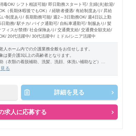
0〜10時間程度/月
毒OK/ シフト相談可能/ 即日勤務スタート可/ 主婦(夫)歓迎/
OK（長期休暇後でもOK）/ 経験者優遇/ 有給制度あり/ 昇給
払い制度あり/ 長期勤務可能/ 週2～3日勤務OK/ 週4日以上勤
週5日勤務/ 駅チカ/ バイク通勤可/ 自転車通勤可/ 制服あり/ 髪
オフィスが禁煙/ 社会保険あり/ 交通費支給/ 交通費全額支給/
K/ 20代活躍中/ 30代活躍中/ ミドル/シニア活躍中
老人ホーム内での介護業務全般をお任せします。
象は要介護3以上の高齢者となります。
助（衣類の着脱補助、洗髪、洗顔、体洗い補助など）
助（食事摂取のサポート、声掛け、見
を見る
詳細を見る
の求人に応募する