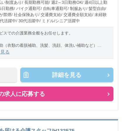
払い制度あり/ 長期勤務可能/ 週2～3日勤務OK/ 週4日以上勤
週5日勤務/ バイク通勤可/ 自転車通勤可/ 制服あり/ 髪型自由/
禁煙/ 社会保険あり/ 交通費支給/ 交通費全額支給/ 未経験
20代活躍中/ 30代活躍中/ ミドル/シニア活躍中
ビスでの介護業務全般をお任せします。
助（衣類の着脱補助、洗髪、洗顔、体洗い補助など）
助（食事摂取のサポート、声掛け、見守り、配膳など）
を見る
助（トイレへの誘導、見守り
詳細を見る
の求人に応募する
届ける介護スタッフ/H132575