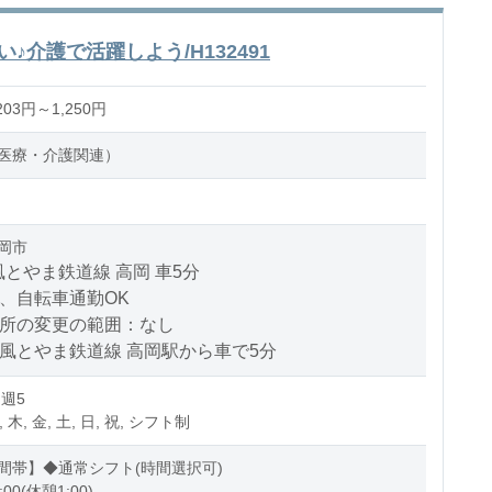
♪介護で活躍しよう/H132491
03円～1,250円
医療・介護関連）
岡市
とやま鉄道線 高岡 車5分
、自転車通勤OK
場所の変更の範囲：なし
の風とやま鉄道線 高岡駅から車で5分
 週5
, 木, 金, 土, 日, 祝, シフト制
間帯】◆通常シフト(時間選択可)
:00(休憩1:00)