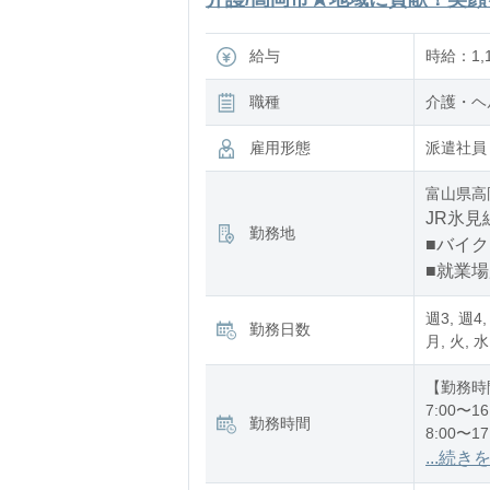
給与
時給：1,1
職種
介護・ヘ
雇用形態
派遣社員
富山県高
JR氷見
勤務地
■バイク
■就業
週3, 週4,
勤務日数
月, 火, 水
【勤務時
7:00〜16
勤務時間
8:00〜17
12:00〜2
...続き