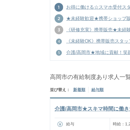
お得に働ける☆スマホ受付スタッフ 
★未経験歓迎★携帯ショップ販売！
《研修充実》携帯販売★未経験OK
《未経験OK》携帯販売スタッフ★
介護/高岡市★地域に貢献！笑顔を
高岡市の有給制度あり求人一
並び替え：
新着順
給与順
介護/高岡市★スキマ時間に働きた
給与
時給：1,2