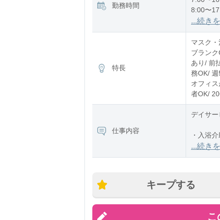
勤務時間
8:00〜17
12:00〜2
...続き
※残業：
マスク・消
ブランク
あり/ 前
特長
務OK/ 
オフィスが
者OK/ 
デイサー
仕事内容
・入浴介
・食事介
...続き
・排泄介
キープする
こ