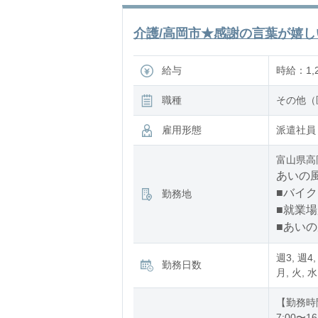
介護/高岡市★感謝の言葉が嬉しい
給与
時給：1,2
職種
その他（
雇用形態
派遣社員
富山県高
あいの風
■バイク
勤務地
■就業
■あい
週3, 週4,
勤務日数
月, 火, 水
【勤務時
7:00〜16