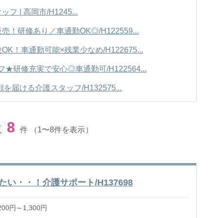
| 高岡市/H1245...
研修あり／車通勤OK◎/H122559...
！車通勤可能×残業少なめ/H122675...
研修充実で安心◎車通勤可/H122564...
届ける介護スタッフ/H132575...
8
覧
件
（1〜8件を表示）
い・・！介護サポート/H137698
00円～1,300円