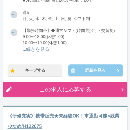
■JR高山本線 富山駅から車で20分
週5
月, 火, 水, 木, 金, 土, 日, 祝, シフト制
【勤務時間帯】◆通常シフト(時間選択可・交替制)
9:00〜18:00(休憩1:00)
10:00〜19:00(休憩1:00)
11:00〜20:00(休憩1:00)
...続きを見る
12:00〜21:00(休憩1:00)
※残業：1〜9時間程度/月
キープする
詳細を見る
この求人に応募する
《研修充実》携帯販売★未経験OK！車通勤可能×残業
少なめ/H122675