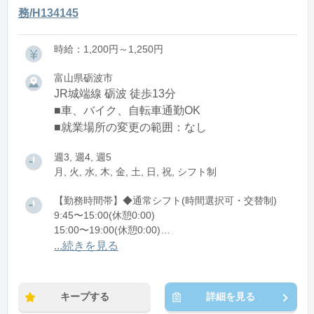
務/H134145
時給：1,200円～1,250円
富山県砺波市
JR城端線 砺波 徒歩13分
■車、バイク、自転車通勤OK
■就業場所の変更の範囲：なし
週3, 週4, 週5
月, 火, 水, 木, 金, 土, 日, 祝, シフト制
【勤務時間帯】◆通常シフト(時間選択可・交替制)
9:45〜15:00(休憩0:00)
15:00〜19:00(休憩0:00)
...続きを見る
※残業：0〜5時間程度/月
※時短：9:45～19:00シフト制/早番・遅番の2交代制
【早番】9:45～15:00
キープする
詳細を見る
【遅番】15:00～19:00