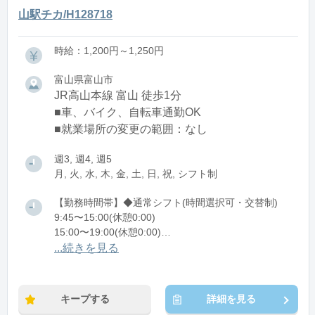
山駅チカ/H128718
時給：1,200円～1,250円
富山県富山市
JR高山本線 富山 徒歩1分
■車、バイク、自転車通勤OK
■就業場所の変更の範囲：なし
週3, 週4, 週5
月, 火, 水, 木, 金, 土, 日, 祝, シフト制
【勤務時間帯】◆通常シフト(時間選択可・交替制)
9:45〜15:00(休憩0:00)
15:00〜19:00(休憩0:00)
...続きを見る
※残業：0〜5時間程度/月
※時短：9:45～19:00シフト制/早番・遅番の2交代制
【早番】9:45～15:00
キープする
詳細を見る
【遅番】15:00～19:00