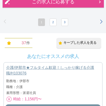
この求人に応募する
1
2
3
37
キープした求人を見る
件
あなたにオススメの求人
介護/伊那市★フルタイム歓迎！しっかり稼げる介護
職/H103076
勤務地：伊那市
職種：介護
雇用形態：派遣社員
時給：1,156円〜