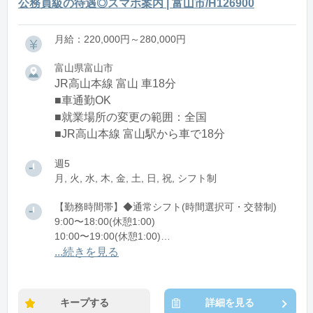
公務員級の待遇◎スマホ案内 | 富山市/H126900
月給：220,000円～280,000円
富山県富山市
JR高山本線 富山 車18分
■車通勤OK
■就業場所の変更の範囲：全国
■JR高山本線 富山駅から車で18分
週5
月, 火, 水, 木, 金, 土, 日, 祝, シフト制
【勤務時間帯】◆通常シフト(時間選択可・交替制)
9:00〜18:00(休憩1:00)
10:00〜19:00(休憩1:00)
11:00〜20:00(休憩1:00)
...続きを見る
12:00〜21:00(休憩1:00)
※残業：1〜9時間程度/月
キープする
詳細を見る