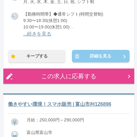
月, 火, 水, 木, 金, 土, 日, 祝, シフト制
【勤務時間帯】◆通常シフト(時間交替制)
9:30〜18:30(休憩1:00)
10:00〜19:00(休憩1:00)
11:00〜20:00(休憩1:00)
...続きを見る
※残業：5〜10時間程度/月
キープする
詳細を見る
この求人に応募する
働きやすい環境！スマホ販売 | 富山市/H126896
月給：250,000円～290,000円
富山県富山市