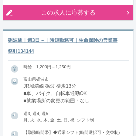
※週3日～OK
※実働8h勤務希望は応相談
この求人に応募する
砺波駅｜週3日～｜時短勤務可｜生命保険の営業事
務/H134144
時給：1,200円～1,250円
富山県砺波市
JR城端線 砺波 徒歩13分
■車、バイク、自転車通勤OK
■就業場所の変更の範囲：なし
週3, 週4, 週5
月, 火, 水, 木, 金, 土, 日, 祝, シフト制
【勤務時間帯】◆通常シフト(時間選択可・交替制)