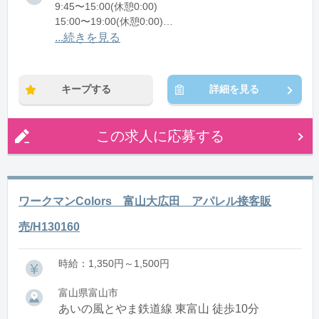
9:45〜15:00(休憩0:00)
15:00〜19:00(休憩0:00)
...続きを見る
※残業：0〜5時間程度/月
※時短：9:45～19:00シフト制/早番・遅番の2交代制
【早番】9:45～15:00
キープする
詳細を見る
【遅番】15:00～19:00
※週3日～OK
※実働8h勤務希望は応相談
この求人に応募する
ワークマンColors 富山大広田 アパレル接客販
売/H130160
時給：1,350円～1,500円
富山県富山市
あいの風とやま鉄道線 東富山 徒歩10分