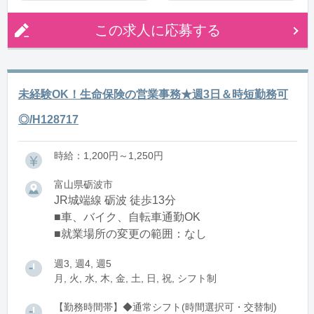
※週3日～OK
※実働8h勤務希望は応相談
この求人に応募する
未経験OK！生命保険の営業事務★週3日＆時短勤務可
◎/H128717
時給：1,200円～1,250円
富山県砺波市
JR城端線 砺波 徒歩13分
■車、バイク、自転車通勤OK
■就業場所の変更の範囲：なし
週3, 週4, 週5
月, 火, 水, 木, 金, 土, 日, 祝, シフト制
【勤務時間帯】◆通常シフト(時間選択可・交替制)