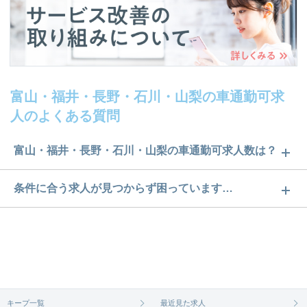
富山・福井・長野・石川・山梨の車通勤可求
人のよくある質問
富山・福井・長野・石川・山梨の車通勤可求人数は？
富山・福井・長野・石川・山梨の車通勤可求人数は
条件に合う求人が見つからず困っています…
37件です。どのような求人があるかぜひチェックし
ご希望の条件に合うよう、ご紹介させていただく勤
てみてください。
務先の会社と、条件の交渉や相談をさせていただき
求人は
から
コチラ
ます。まずは気軽にご登録ください。
無料相談の登録は
から
コチラ
キープ一覧
最近見た求人