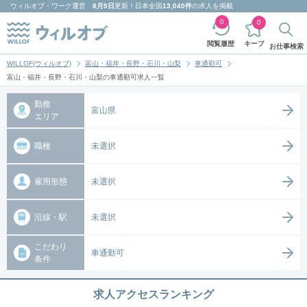
ウィルオブ・ワーク
運営
8月9日
更新！日本全国
13,040件
の求人を掲載
0
0
キープ
閲覧履歴
お仕事検索
WILLOF(ウィルオブ)
富山・福井・長野・石川・山梨
車通勤可
富山・福井・長野・石川・山梨の車通勤可求人一覧
勤務
富山県
エリア
職種
未選択
雇用形態
未選択
沿線・駅
未選択
こだわり
車通勤可
条件
求人アクセスランキング