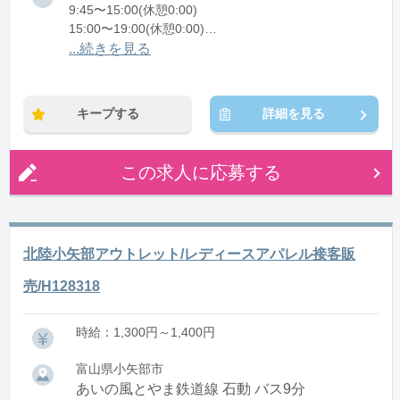
9:45〜15:00(休憩0:00)
15:00〜19:00(休憩0:00)
...続きを見る
※残業：0〜5時間程度/月
※時短：9:45～19:00シフト制/早番・遅番の2交代制
【早番】9:45～15:00
キープする
詳細を見る
【遅番】15:00～19:00
※週3日～OK
※実働8h勤務希望は応相談
この求人に応募する
北陸小矢部アウトレット/レディースアパレル接客販
売/H128318
時給：1,300円～1,400円
富山県小矢部市
あいの風とやま鉄道線 石動 バス9分