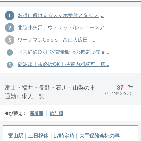
お得に働ける☆スマホ受付スタッフ |...
北陸小矢部アウトレット/レディースア...
ワークマンColors 富山大広田 ...
《未経験OK》家電量販店の携帯販売★...
砺波駅｜未経験OK｜扶養内相談可｜店...
37
件
富山・福井・長野・石川・山梨の車
（1〜15件を表示）
通勤可求人一覧
並び替え：
新着順
給与順
富山駅｜土日祝休｜17時定時｜大手保険会社の事