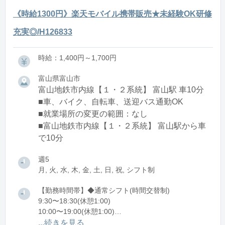
《時給1300円》楽天モバイル携帯販売★未経験OK研修
充実◎/H126833
時給：1,400円～1,700円
富山県富山市
富山地鉄市内線【１・２系統】 富山駅 車10分
■車、バイク、自転車、送迎バス通勤OK
■就業場所の変更の範囲：なし
■富山地鉄市内線【１・２系統】 富山駅から車
で10分
週5
月, 火, 水, 木, 金, 土, 日, 祝, シフト制
【勤務時間帯】◆通常シフト(時間交替制)
9:30〜18:30(休憩1:00)
10:00〜19:00(休憩1:00)
11:00〜20:00(休憩1:00)
...続きを見る