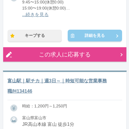
9:45〜15:00(休憩0:00)
15:00〜19:00(休憩0:00)
...続きを見る
※残業：0〜5時間程度/月
※時短：9:45～19:00シフト制/早番・遅番の2交代制
【早番】9:45～15:00
キープする
詳細を見る
【遅番】15:00～19:00
※週3日～OK
※実働8h勤務希望は応相談
この求人に応募する
富山駅｜駅チカ｜週3日～｜時短可能な営業事務
職/H134146
時給：1,200円～1,250円
富山県富山市
JR高山本線 富山 徒歩1分