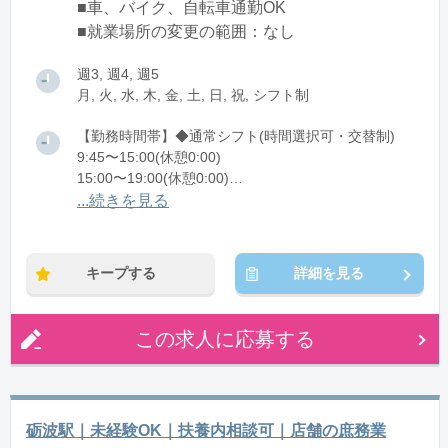
■車、バイク、自転車通勤OK
■就業場所の変更の範囲：なし
週3, 週4, 週5
月, 火, 水, 木, 金, 土, 日, 祝, シフト制
【勤務時間帯】◆通常シフト(時間選択可・交替制)
9:45〜15:00(休憩0:00)
15:00〜19:00(休憩0:00)
...続きを見る
※残業：0〜5時間程度/月
※時短：9:45～19:00シフト制/早番・遅番の2交代制
【早番】9:45～15:00
キープする
詳細を見る
【遅番】15:00～19:00
※週3日～OK
※実働8h勤務希望は応相談
この求人に応募する
砺波駅｜未経験OK｜扶養内相談可｜店舗の庶務業