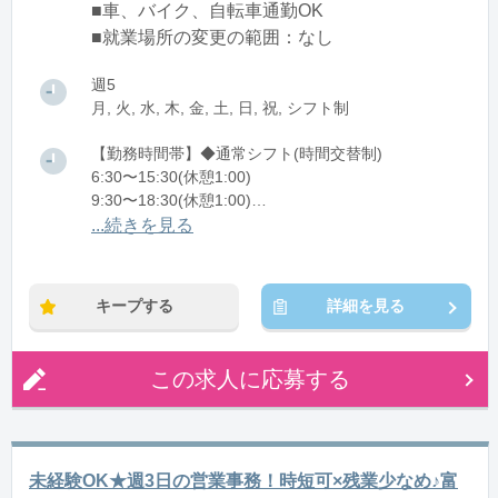
■車、バイク、自転車通勤OK
■就業場所の変更の範囲：なし
週5
月, 火, 水, 木, 金, 土, 日, 祝, シフト制
【勤務時間帯】◆通常シフト(時間交替制)
6:30〜15:30(休憩1:00)
9:30〜18:30(休憩1:00)
11:30〜20:30(休憩1:00)
...続きを見る
※残業：0〜10時間程度/月
キープする
詳細を見る
この求人に応募する
未経験OK★週3日の営業事務！時短可×残業少なめ♪富