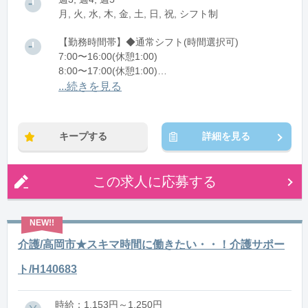
月, 火, 水, 木, 金, 土, 日, 祝, シフト制
【勤務時間帯】◆通常シフト(時間選択可)
7:00〜16:00(休憩1:00)
8:00〜17:00(休憩1:00)
12:00〜21:00(休憩1:00)
...続きを見る
※残業：0〜10時間程度/月
キープする
詳細を見る
この求人に応募する
介護/高岡市★スキマ時間に働きたい・・！介護サポー
ト/H140683
時給：1,153円～1,250円