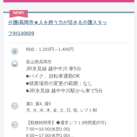
介護/高岡市★人を想う力が活きる介護スタッ
フ/H140609
時給：1,203円～1,400円
富山県高岡市
JR氷見線 越中中川 車5分
■バイク、自転車通勤OK
■就業場所の変更の範囲：なし
■JR氷見線 越中中川駅から車で5分
週3, 週4, 週5
月, 火, 水, 木, 金, 土, 日, 祝, シフト制
【勤務時間帯】◆通常シフト(時間選択可)
7:00〜16:00(休憩1:00)
8:00〜17:00(休憩1:00)