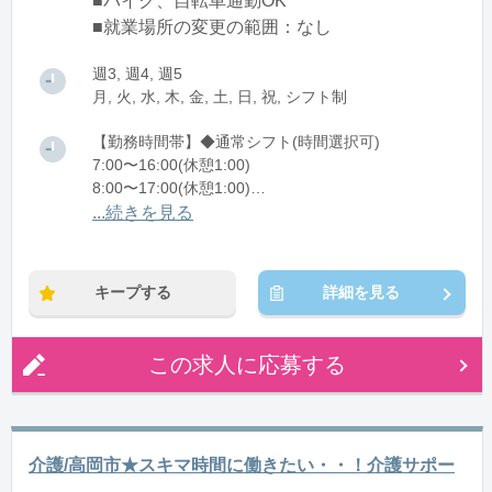
■バイク、自転車通勤OK
■就業場所の変更の範囲：なし
週3, 週4, 週5
月, 火, 水, 木, 金, 土, 日, 祝, シフト制
【勤務時間帯】◆通常シフト(時間選択可)
7:00〜16:00(休憩1:00)
8:00〜17:00(休憩1:00)
12:00〜21:00(休憩1:00)
...続きを見る
※残業：0〜10時間程度/月
キープする
詳細を見る
この求人に応募する
介護/高岡市★スキマ時間に働きたい・・！介護サポー