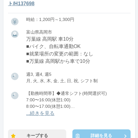
ト/H137698
時給：1,200円～1,300円
富山県高岡市
万葉線 高岡駅 車10分
■バイク、自転車通勤OK
■就業場所の変更の範囲：なし
■万葉線 高岡駅から車で10分
週3, 週4, 週5
月, 火, 水, 木, 金, 土, 日, 祝, シフト制
【勤務時間帯】◆通常シフト(時間選択可)
7:00〜16:00(休憩1:00)
8:00〜17:00(休憩1:00)
12:00〜21:00(休憩1:00)
...続きを見る
※残業：0〜10時間程度/月
キープする
詳細を見る