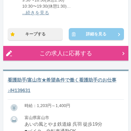
9:30〜18:30(休憩1:30)
10:30〜19:30(休憩1:30)
11:30〜20:30(休憩1:30)
...続きを見る
※残業：5〜10時間程度/月
キープする
詳細を見る
この求人に応募する
看護助手/富山市★希望条件で働く看護助手のお仕事
♪/H139631
時給：1,203円～1,400円
富山県富山市
あいの風とやま鉄道線 呉羽 徒歩19分