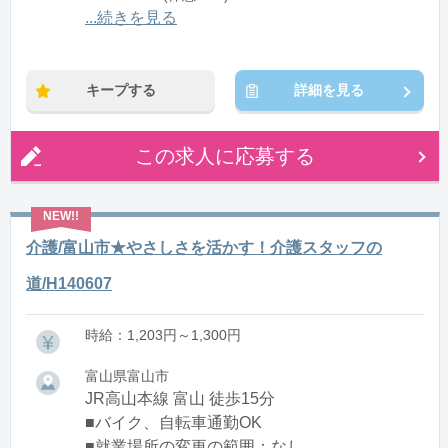
12:00〜21:00(休憩1:00)
...続きを見る
※残業：0〜10時間程度/月
キープする
詳細を見る
この求人に応募する
介護/富山市★やさしさを活かす！介護スタッフの
道/H140607
時給：1,203円～1,300円
富山県富山市
JR高山本線 富山 徒歩15分
■バイク、自転車通勤OK
■就業場所の変更の範囲：なし