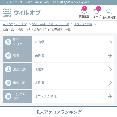
ウィルオブ・ワーク
運営
8月9日
更新！日本全国
13,040件
の求人を掲載
0
0
キープ
閲覧履歴
お仕事検索
WILLOF(ウィルオブ)
富山・福井・長野・石川・山梨
オフィスが禁煙
富山・福井・長野・石川・山梨のオフィスが禁煙求人一覧
勤務
富山県
エリア
職種
未選択
雇用形態
未選択
沿線・駅
未選択
こだわり
オフィスが禁煙
条件
求人アクセスランキング