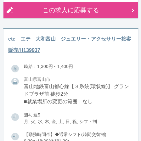
この求人に応募する
ete エテ 大和富山 ジュエリー・アクセサリー接客
販売/H139937
時給：1,300円～1,400円
富山県富山市
富山地鉄富山都心線【３系統(環状線)】 グラン
ドプラザ前 徒歩2分
■就業場所の変更の範囲：なし
週4, 週5
月, 火, 水, 木, 金, 土, 日, 祝, シフト制
【勤務時間帯】◆通常シフト(時間交替制)