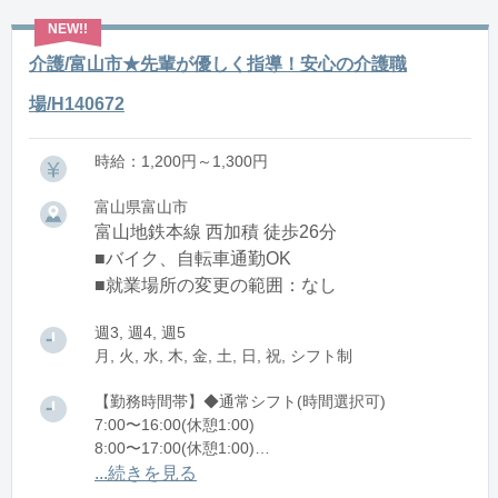
介護/富山市★先輩が優しく指導！安心の介護職
場/H140672
時給：1,200円～1,300円
富山県富山市
富山地鉄本線 西加積 徒歩26分
■バイク、自転車通勤OK
■就業場所の変更の範囲：なし
週3, 週4, 週5
月, 火, 水, 木, 金, 土, 日, 祝, シフト制
【勤務時間帯】◆通常シフト(時間選択可)
7:00〜16:00(休憩1:00)
8:00〜17:00(休憩1:00)
12:00〜21:00(休憩1:00)
...続きを見る