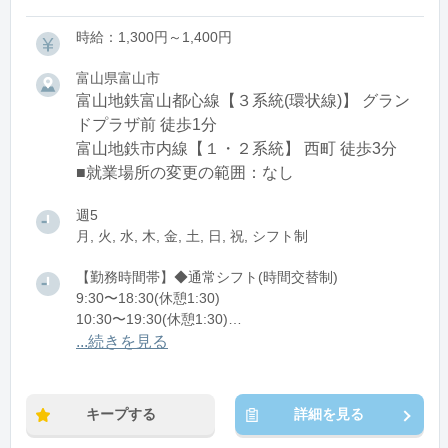
時給：1,300円～1,400円
富山県富山市
富山地鉄富山都心線【３系統(環状線)】 グラン
ドプラザ前 徒歩1分
富山地鉄市内線【１・２系統】 西町 徒歩3分
■就業場所の変更の範囲：なし
週5
月, 火, 水, 木, 金, 土, 日, 祝, シフト制
【勤務時間帯】◆通常シフト(時間交替制)
9:30〜18:30(休憩1:30)
10:30〜19:30(休憩1:30)
11:30〜20:30(休憩1:30)
...続きを見る
※残業：5〜10時間程度/月
キープする
詳細を見る