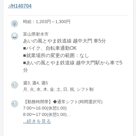
♪/H140704
時給：1,203円～1,300円
富山県射水市
あいの風とやま鉄道線 越中大門 車5分
■バイク、自転車通勤OK
■就業場所の変更の範囲：なし
■あいの風とやま鉄道線 越中大門駅から車で5
分
週3, 週4, 週5
月, 火, 水, 木, 金, 土, 日, 祝, シフト制
【勤務時間帯】◆通常シフト(時間選択可)
7:00〜16:00(休憩1:00)
8:00〜17:00(休憩1:00)
12:00〜21:00(休憩1:00)
...続きを見る
※残業：0〜10時間程度/月