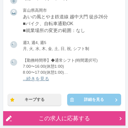
富山県高岡市
あいの風とやま鉄道線 越中大門 徒歩26分
■バイク、自転車通勤OK
■就業場所の変更の範囲：なし
週3, 週4, 週5
月, 火, 水, 木, 金, 土, 日, 祝, シフト制
【勤務時間帯】◆通常シフト(時間選択可)
7:00〜16:00(休憩1:00)
8:00〜17:00(休憩1:00)
12:00〜21:00(休憩1:00)
...続きを見る
※残業：0〜10時間程度/月
キープする
詳細を見る
この求人に応募する