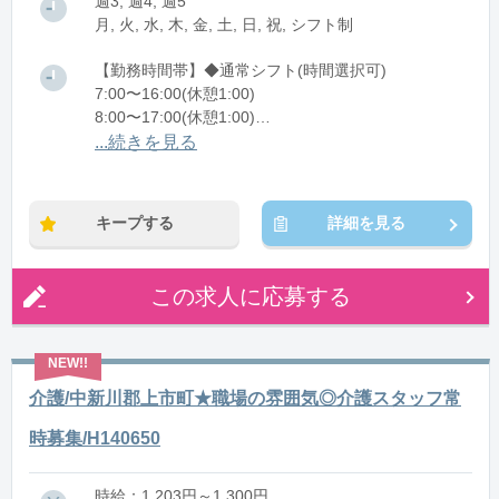
週3, 週4, 週5
月, 火, 水, 木, 金, 土, 日, 祝, シフト制
【勤務時間帯】◆通常シフト(時間選択可)
7:00〜16:00(休憩1:00)
8:00〜17:00(休憩1:00)
12:00〜21:00(休憩1:00)
...続きを見る
※残業：0〜10時間程度/月
キープする
詳細を見る
この求人に応募する
介護/中新川郡上市町★職場の雰囲気◎介護スタッフ常
時募集/H140650
時給：1,203円～1,300円