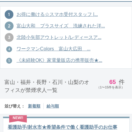
お得に働ける☆スマホ受付スタッフ |...
富山大和 プラスサイズ 洗練された洋...
北陸小矢部アウトレット/レディースア...
ワークマンColors 富山大広田 ...
《未経験OK》家電量販店の携帯販売★...
65
件
富山・福井・長野・石川・山梨のオ
（1〜15件を表示）
フィスが禁煙求人一覧
並び替え：
新着順
給与順
看護助手/射水市★希望条件で働く看護助手のお仕事