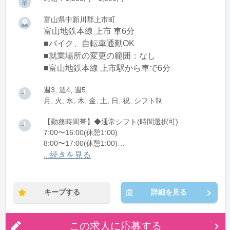
富山県中新川郡上市町
富山地鉄本線 上市 車6分
■バイク、自転車通勤OK
■就業場所の変更の範囲：なし
■富山地鉄本線 上市駅から車で6分
週3, 週4, 週5
月, 火, 水, 木, 金, 土, 日, 祝, シフト制
【勤務時間帯】◆通常シフト(時間選択可)
7:00〜16:00(休憩1:00)
8:00〜17:00(休憩1:00)
12:00〜21:00(休憩1:00)
...続きを見る
※残業：0〜10時間程度/月
キープする
詳細を見る
この求人に応募する