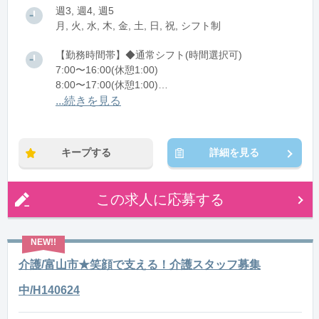
週3, 週4, 週5
月, 火, 水, 木, 金, 土, 日, 祝, シフト制
【勤務時間帯】◆通常シフト(時間選択可)
7:00〜16:00(休憩1:00)
8:00〜17:00(休憩1:00)
12:00〜21:00(休憩1:00)
...続きを見る
※残業：0〜10時間程度/月
キープする
詳細を見る
この求人に応募する
介護/富山市★笑顔で支える！介護スタッフ募集
中/H140624