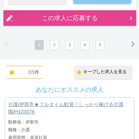
この求人に応募する
1
2
3
4
5
65
キープした求人を見る
件
あなたにオススメの求人
介護/伊那市★フルタイム歓迎！しっかり稼げる介護
職/H103076
勤務地：伊那市
職種：介護
雇用形態：派遣社員