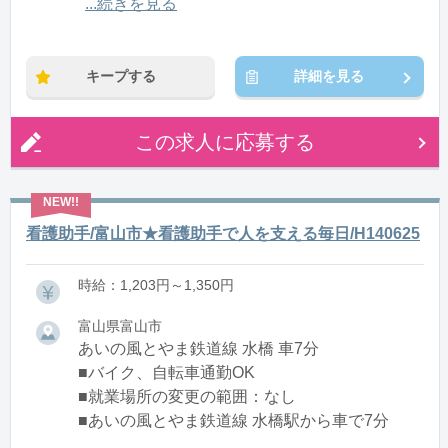
12:00〜21:00(休憩1:00)
...続きを見る
※残業：0〜10時間程度/月
キープする
詳細を見る
この求人に応募する
看護助手/富山市★看護助手で人を支える毎日/H140625
時給：1,203円～1,350円
富山県富山市
あいの風とやま鉄道線 水橋 車7分
■バイク、自転車通勤OK
■就業場所の変更の範囲：なし
■あいの風とやま鉄道線 水橋駅から車で7分