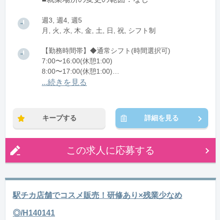
週3, 週4, 週5
月, 火, 水, 木, 金, 土, 日, 祝, シフト制
【勤務時間帯】◆通常シフト(時間選択可)
7:00〜16:00(休憩1:00)
8:00〜17:00(休憩1:00)
12:00〜21:00(休憩1:00)
...続きを見る
※残業：0〜10時間程度/月
キープする
詳細を見る
この求人に応募する
駅チカ店舗でコスメ販売！研修あり×残業少なめ
◎/H140141