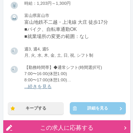
時給：1,203円～1,300円
富山県富山市
富山地鉄不二越・上滝線 大庄 徒歩17分
■バイク、自転車通勤OK
■就業場所の変更の範囲：なし
週3, 週4, 週5
月, 火, 水, 木, 金, 土, 日, 祝, シフト制
【勤務時間帯】◆通常シフト(時間選択可)
7:00〜16:00(休憩1:00)
8:00〜17:00(休憩1:00)
12:00〜21:00(休憩1:00)
...続きを見る
※残業：0〜10時間程度/月
キープする
詳細を見る
この求人に応募する