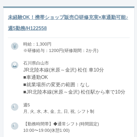
未経験OK！携帯ショップ販売◎研修充実×車通勤可能♪
週5勤務/H122558
時給：1,300円
※研修給与：1200円(研修期間：2か月)
石川県白山市
JR北陸本線(米原～金沢) 松任 車10分
■車通勤OK
■就業場所の変更の範囲：なし
■JR北陸本線(米原～金沢) 松任駅から車で10分
週5
月, 火, 水, 木, 金, 土, 日, 祝, シフト制
【勤務時間帯】◆通常シフト(時間固定)
10:00〜19:00(休憩1:00)