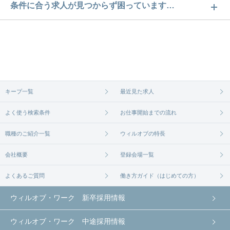
富山・福井・長野・石川・山梨の白山市求人数は8件
条件に合う求人が見つからず困っています…
です。どのような求人があるかぜひチェックしてみ
ご希望の条件に合うよう、ご紹介させていただく勤
てください。
務先の会社と、条件の交渉や相談をさせていただき
求人は
から
コチラ
ます。まずは気軽にご登録ください。
無料相談の登録は
から
コチラ
キープ一覧
最近見た求人
よく使う検索条件
お仕事開始までの流れ
職種のご紹介一覧
ウィルオブの特長
会社概要
登録会場一覧
よくあるご質問
働き方ガイド（はじめての方）
ウィルオブ・ワーク 新卒採用情報
ウィルオブ・ワーク 中途採用情報