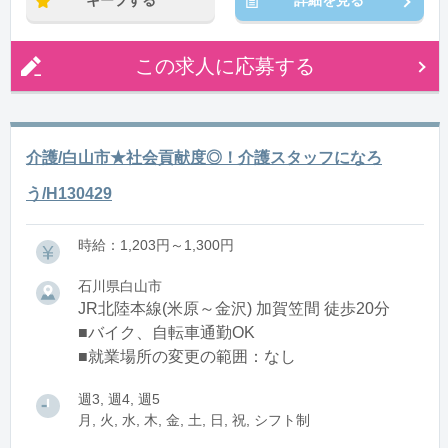
キープする
詳細を見る
この求人に応募する
介護/白山市★社会貢献度◎！介護スタッフになろ
う/H130429
時給：1,203円～1,300円
石川県白山市
JR北陸本線(米原～金沢) 加賀笠間 徒歩20分
■バイク、自転車通勤OK
■就業場所の変更の範囲：なし
週3, 週4, 週5
月, 火, 水, 木, 金, 土, 日, 祝, シフト制