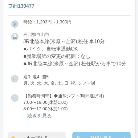
フ/H130477
時給：1,203円～1,300円
石川県白山市
JR北陸本線(米原～金沢) 松任 車10分
■バイク、自転車通勤OK
■就業場所の変更の範囲：なし
■JR北陸本線(米原～金沢) 松任駅から車で10分
週3, 週4, 週5
月, 火, 水, 木, 金, 土, 日, 祝, シフト制
【勤務時間帯】◆通常シフト(時間選択可)
7:00〜16:00(休憩1:00)
8:00〜17:00(休憩1:00)
12:00〜21:00(休憩1:00)
...続きを見る
※残業：0〜10時間程度/月