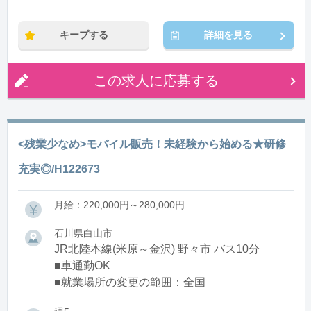
※残業：1〜9時間程度/月
キープする
詳細を見る
この求人に応募する
<残業少なめ>モバイル販売！未経験から始める★研修
充実◎/H122673
月給：220,000円～280,000円
石川県白山市
JR北陸本線(米原～金沢) 野々市 バス10分
■車通勤OK
■就業場所の変更の範囲：全国