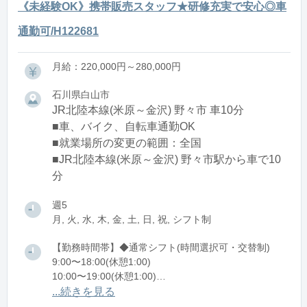
《未経験OK》携帯販売スタッフ★研修充実で安心◎車
通勤可/H122681
月給：220,000円～280,000円
石川県白山市
JR北陸本線(米原～金沢) 野々市 車10分
■車、バイク、自転車通勤OK
■就業場所の変更の範囲：全国
■JR北陸本線(米原～金沢) 野々市駅から車で10
分
週5
月, 火, 水, 木, 金, 土, 日, 祝, シフト制
【勤務時間帯】◆通常シフト(時間選択可・交替制)
9:00〜18:00(休憩1:00)
10:00〜19:00(休憩1:00)
11:00〜20:00(休憩1:00)
...続きを見る
12:00〜21:00(休憩1:00)