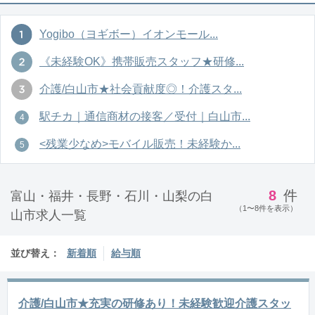
Yogibo（ヨギボー）イオンモール...
《未経験OK》携帯販売スタッフ★研修...
介護/白山市★社会貢献度◎！介護スタ...
駅チカ｜通信商材の接客／受付｜白山市...
<残業少なめ>モバイル販売！未経験か...
8
件
富山・福井・長野・石川・山梨の白
（1〜8件を表示）
山市求人一覧
並び替え：
新着順
給与順
介護/白山市★充実の研修あり！未経験歓迎介護スタッ