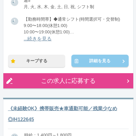
週5
月, 火, 水, 木, 金, 土, 日, 祝, シフト制
【勤務時間帯】◆通常シフト(時間選択可・交替制)
9:00〜18:00(休憩1:00)
10:00〜19:00(休憩1:00)
11:00〜20:00(休憩1:00)
...続きを見る
12:00〜21:00(休憩1:00)
※残業：1〜9時間程度/月
キープする
詳細を見る
この求人に応募する
《未経験OK》携帯販売★車通勤可能／残業少なめ
◎/H122645
時給：1,400円～1,800円