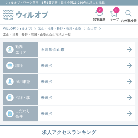
ウィルオブ・ワーク
運営
8月9日
更新！日本全国
13,040件
の求人を掲載
0
0
キープ
閲覧履歴
お仕事検索
WILLOF(ウィルオブ)
富山・福井・長野・石川・山梨
白山市
富山・福井・長野・石川・山梨の白山市求人一覧
勤務
石川県-白山市
エリア
職種
未選択
雇用形態
未選択
沿線・駅
未選択
こだわり
未選択
条件
求人アクセスランキング