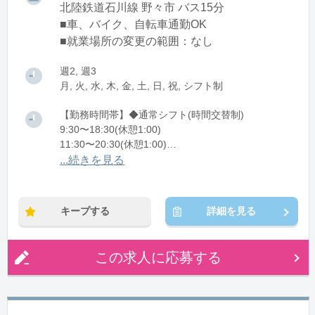
北陸鉄道石川線 野々市 バス15分
■車、バイク、自転車通勤OK
■就業場所の変更の範囲：なし
週2, 週3
月, 火, 水, 木, 金, 土, 日, 祝, シフト制
【勤務時間帯】◆通常シフト(時間交替制)
9:30〜18:30(休憩1:00)
11:30〜20:30(休憩1:00)
12:30〜21:30(休憩1:00)
...続きを見る
※残業：0〜5時間程度/月
※時短：6～8時間勤務
キープする
詳細を見る
この求人に応募する