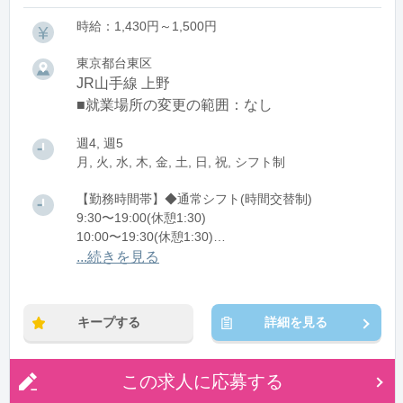
時給：1,430円～1,500円
東京都台東区
JR山手線 上野
■就業場所の変更の範囲：なし
週4, 週5
月, 火, 水, 木, 金, 土, 日, 祝, シフト制
【勤務時間帯】◆通常シフト(時間交替制)
9:30〜19:00(休憩1:30)
10:00〜19:30(休憩1:30)
10:30〜20:00(休憩1:30)
...続きを見る
※残業：0〜5時間程度/月
キープする
詳細を見る
この求人に応募する