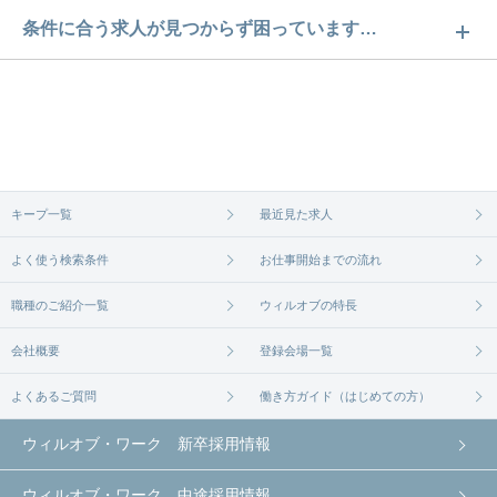
東京の台東区求人数は39件です。どのような求人が
条件に合う求人が見つからず困っています…
あるかぜひチェックしてみてください。
ご希望の条件に合うよう、ご紹介させていただく勤
求人は
から
コチラ
務先の会社と、条件の交渉や相談をさせていただき
ます。まずは気軽にご登録ください。
無料相談の登録は
から
コチラ
キープ一覧
最近見た求人
よく使う検索条件
お仕事開始までの流れ
職種のご紹介一覧
ウィルオブの特長
会社概要
登録会場一覧
よくあるご質問
働き方ガイド（はじめての方）
ウィルオブ・ワーク 新卒採用情報
ウィルオブ・ワーク 中途採用情報