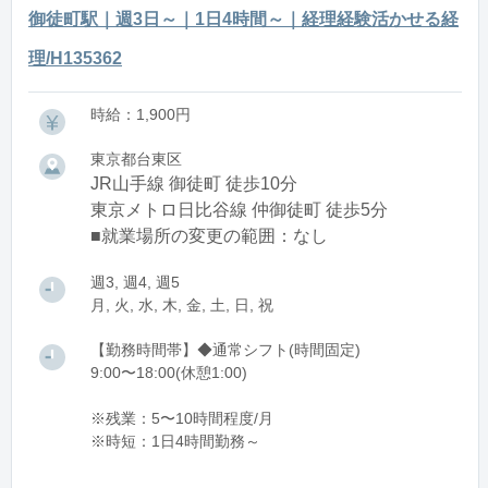
御徒町駅｜週3日～｜1日4時間～｜経理経験活かせる経
理/H135362
時給：1,900円
東京都台東区
JR山手線 御徒町 徒歩10分
東京メトロ日比谷線 仲御徒町 徒歩5分
■就業場所の変更の範囲：なし
週3, 週4, 週5
月, 火, 水, 木, 金, 土, 日, 祝
【勤務時間帯】◆通常シフト(時間固定)
9:00〜18:00(休憩1:00)
※残業：5〜10時間程度/月
※時短：1日4時間勤務～