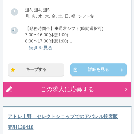
週3, 週4, 週5
月, 火, 水, 木, 金, 土, 日, 祝, シフト制
【勤務時間帯】◆通常シフト(時間選択可)
7:00〜16:00(休憩1:00)
8:00〜17:00(休憩1:00)
12:00〜21:00(休憩1:00)
...続きを見る
※残業：0〜10時間程度/月
キープする
詳細を見る
この求人に応募する
アトレ上野 セレクトショップでのアパレル接客販
売/H139418