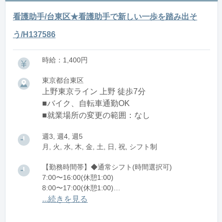
看護助手/台東区★看護助手で新しい一歩を踏み出そ
う/H137586
時給：1,400円
東京都台東区
上野東京ライン 上野 徒歩7分
■バイク、自転車通勤OK
■就業場所の変更の範囲：なし
週3, 週4, 週5
月, 火, 水, 木, 金, 土, 日, 祝, シフト制
【勤務時間帯】◆通常シフト(時間選択可)
7:00〜16:00(休憩1:00)
8:00〜17:00(休憩1:00)
12:00〜21:00(休憩1:00)
...続きを見る
※残業：0〜10時間程度/月