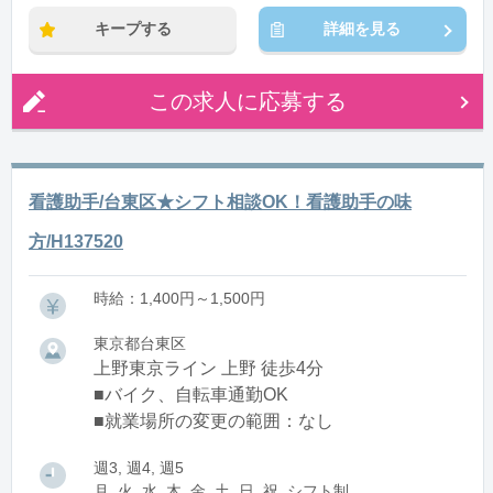
キープする
詳細を見る
この求人に応募する
看護助手/台東区★シフト相談OK！看護助手の味
方/H137520
時給：1,400円～1,500円
東京都台東区
上野東京ライン 上野 徒歩4分
■バイク、自転車通勤OK
■就業場所の変更の範囲：なし
週3, 週4, 週5
月, 火, 水, 木, 金, 土, 日, 祝, シフト制