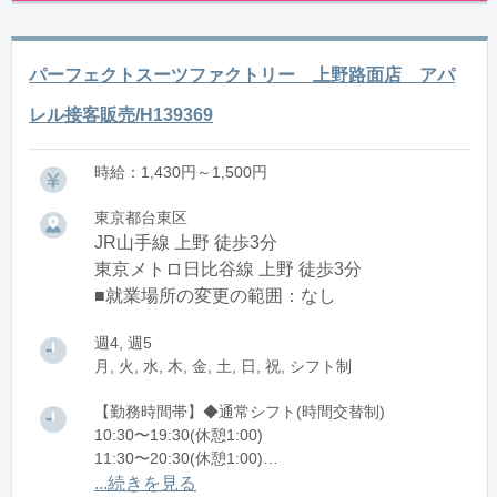
パーフェクトスーツファクトリー 上野路面店 アパ
レル接客販売/H139369
時給：1,430円～1,500円
東京都台東区
JR山手線 上野 徒歩3分
東京メトロ日比谷線 上野 徒歩3分
■就業場所の変更の範囲：なし
週4, 週5
月, 火, 水, 木, 金, 土, 日, 祝, シフト制
【勤務時間帯】◆通常シフト(時間交替制)
10:30〜19:30(休憩1:00)
11:30〜20:30(休憩1:00)
12:30〜21:30(休憩1:00)
...続きを見る