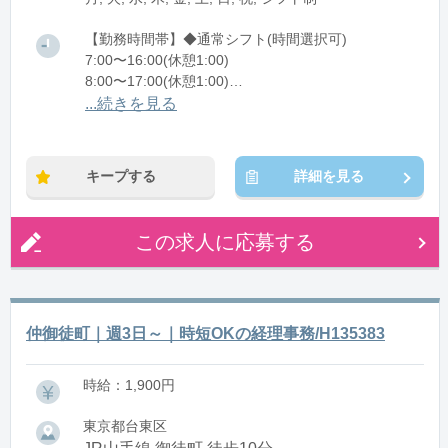
【勤務時間帯】◆通常シフト(時間選択可)
7:00〜16:00(休憩1:00)
8:00〜17:00(休憩1:00)
12:00〜21:00(休憩1:00)
...続きを見る
※残業：0〜10時間程度/月
キープする
詳細を見る
この求人に応募する
仲御徒町｜週3日～｜時短OKの経理事務/H135383
時給：1,900円
東京都台東区