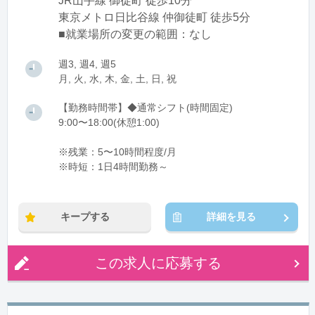
JR山手線 御徒町 徒歩10分
東京メトロ日比谷線 仲御徒町 徒歩5分
■就業場所の変更の範囲：なし
週3, 週4, 週5
月, 火, 水, 木, 金, 土, 日, 祝
【勤務時間帯】◆通常シフト(時間固定)
9:00〜18:00(休憩1:00)
※残業：5〜10時間程度/月
※時短：1日4時間勤務～
キープする
詳細を見る
この求人に応募する