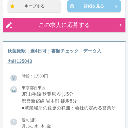
キープする
詳細を見る
この求人に応募する
秋葉原駅｜週4日可｜書類チェック・データ入
力/H135043
時給：1,530円
東京都台東区
JR山手線 秋葉原 徒歩5分
都営新宿線 岩本町 徒歩8分
■就業場所の変更の範囲：会社の定める営業所
週4, 週5
月, 火, 水, 木, 金