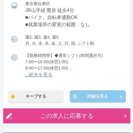
東京都台東区
JR山手線 鶯谷 徒歩4分
■バイク、自転車通勤OK
■就業場所の変更の範囲：なし
週2, 週3, 週4, 週5
月, 火, 水, 木, 金, 土, 日, 祝, シフト制
【勤務時間帯】◆通常シフト(時間選択可)
7:00〜16:00(休憩1:00)
8:00〜17:00(休憩1:00)
12:00〜21:00(休憩1:00)
...続きを見る
※残業：0〜10時間程度/月
キープする
詳細を見る
この求人に応募する