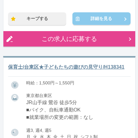
※残業：5〜10時間程度/月
キープする
詳細を見る
この求人に応募する
保育士/台東区★子どもたちの遊びの見守り/H138341
時給：1,500円～1,550円
東京都台東区
JR山手線 鶯谷 徒歩5分
■バイク、自転車通勤OK
■就業場所の変更の範囲：なし
週3, 週4, 週5
月, 火, 水, 木, 金, 土, 日, 祝, シフト制