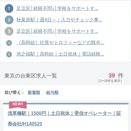
足立区│経験不問♪│学校をサポートす...
秋葉原駅｜週4日～｜入力やチェック事...
足立区│経験不問♪│学校をサポートす...
《高時給》社章やトロフィーなどの既存...
池之端駅｜高時給｜土日祝休｜電話経験...
39
件
東京の台東区求人一覧
（1〜15件を表示）
並び替え：
新着順
給与順
浅草橋駅｜1500円｜土日祝休｜受信オペレーター｜証
券会社/H140525