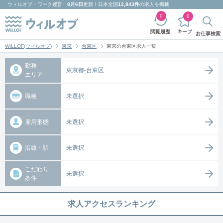
ウィルオブ・ワーク
運営
8月6日
更新！日本全国
12,843件
の求人を掲載
0
0
キープ
閲覧履歴
お仕事検索
WILLOF(ウィルオブ)
東京
台東区
東京の台東区求人一覧
勤務
東京都-台東区
エリア
職種
未選択
雇用形態
未選択
沿線・駅
未選択
こだわり
未選択
条件
求人アクセスランキング