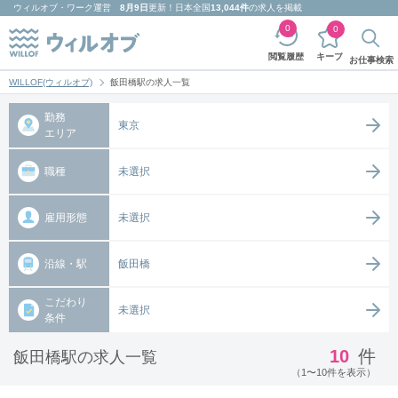
ウィルオブ・ワーク
運営
8月9日
更新！日本全国
13,044件
の求人を掲載
0
0
キープ
閲覧履歴
お仕事検索
WILLOF(ウィルオブ)
飯田橋駅の求人一覧
勤務
東京
エリア
職種
未選択
雇用形態
未選択
沿線・駅
飯田橋
こだわり
未選択
条件
10
件
飯田橋駅の求人一覧
（1〜10件を表示）