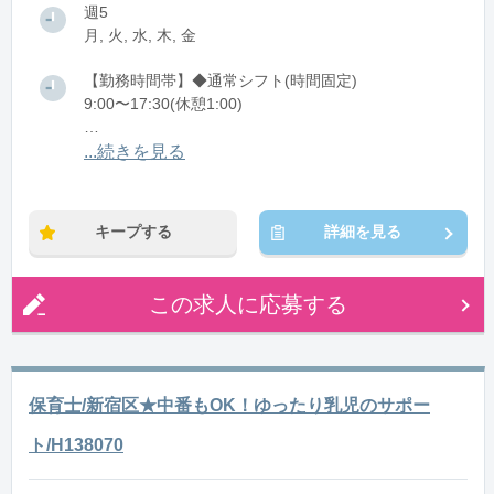
週5
月, 火, 水, 木, 金
【勤務時間帯】◆通常シフト(時間固定)
9:00〜17:30(休憩1:00)
※残業：30〜40時間程度/月
...続きを見る
※時短：10:00～16:00時短勤務可能
キープする
詳細を見る
この求人に応募する
保育士/新宿区★中番もOK！ゆったり乳児のサポー
ト/H138070