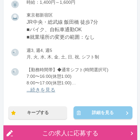
時給：1,400円～1,600円
東京都新宿区
JR中央・総武線 飯田橋 徒歩7分
■バイク、自転車通勤OK
■就業場所の変更の範囲：なし
週3, 週4, 週5
月, 火, 水, 木, 金, 土, 日, 祝, シフト制
【勤務時間帯】◆通常シフト(時間選択可)
7:00〜16:00(休憩1:00)
8:00〜17:00(休憩1:00)
12:00〜21:00(休憩1:00)
...続きを見る
※残業：0〜10時間程度/月
キープする
詳細を見る
この求人に応募する