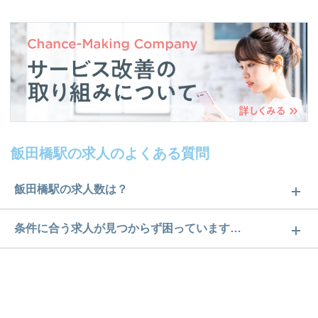
飯田橋駅の求人のよくある質問
飯田橋駅の求人数は？
飯田橋駅の求人数は10件です。どのような求人があ
条件に合う求人が見つからず困っています…
るかぜひチェックしてみてください。
ご希望の条件に合うよう、ご紹介させていただく勤
求人は
から
コチラ
務先の会社と、条件の交渉や相談をさせていただき
ます。まずは気軽にご登録ください。