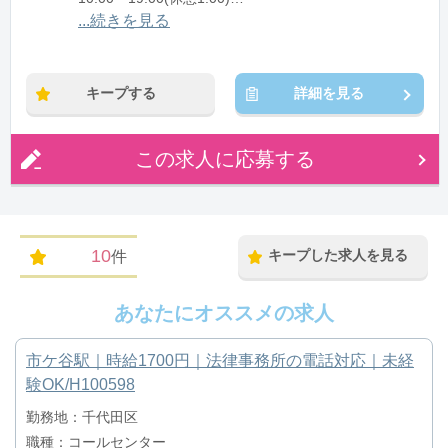
11:00〜20:00(休憩1:00)
...続きを見る
12:00〜21:00(休憩1:00)
※残業：1〜9時間程度/月
キープする
詳細を見る
この求人に応募する
10
キープした求人を見る
件
あなたにオススメの求人
市ケ谷駅｜時給1700円｜法律事務所の電話対応｜未経
験OK/H100598
勤務地：千代田区
職種：コールセンター