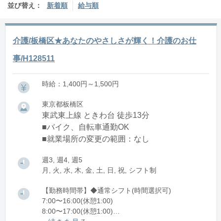
並び替え：
新着順
給与順
介護/板橋区★あなたのやさしさが輝く！介護のお仕
事/H128511
時給：1,400円～1,500円
東京都板橋区
東武東上線 ときわ台 徒歩13分
■バイク、自転車通勤OK
■就業場所の変更の範囲：なし
週3, 週4, 週5
月, 火, 水, 木, 金, 土, 日, 祝, シフト制
【勤務時間帯】◆通常シフト(時間選択可)
7:00〜16:00(休憩1:00)
8:00〜17:00(休憩1:00)