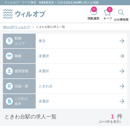
ウィルオブ・ワーク
運営
8月8日
更新！日本全国
13,044件
の求人を掲載
0
0
キープ
閲覧履歴
お仕事検索
WILLOF(ウィルオブ)
ときわ台駅の求人一覧
勤務
東京
エリア
職種
未選択
雇用形態
未選択
沿線・駅
ときわ台
こだわり
未選択
条件
1
件
ときわ台駅の求人一覧
（1〜1件を表示）