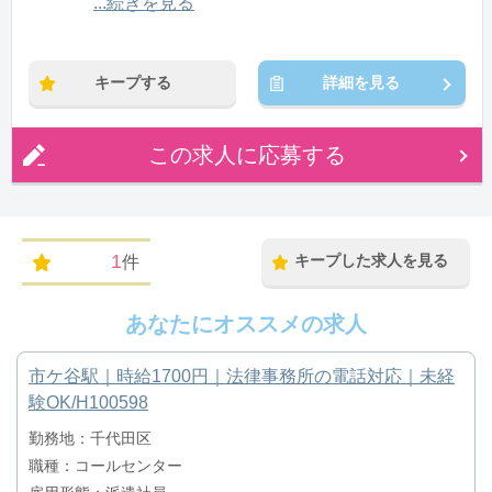
12:00〜21:00(休憩1:00)
...続きを見る
※残業：0〜10時間程度/月
キープする
詳細を見る
この求人に応募する
1
キープした求人を見る
件
あなたにオススメの求人
市ケ谷駅｜時給1700円｜法律事務所の電話対応｜未経
験OK/H100598
勤務地：千代田区
職種：コールセンター