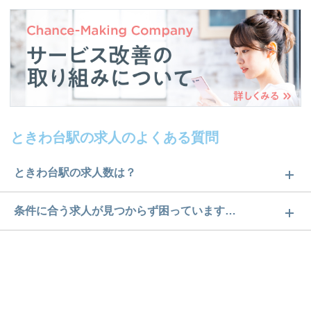
ときわ台駅の求人のよくある質問
ときわ台駅の求人数は？
ときわ台駅の求人数は1件です。どのような求人があ
条件に合う求人が見つからず困っています…
るかぜひチェックしてみてください。
ご希望の条件に合うよう、ご紹介させていただく勤
求人は
から
コチラ
務先の会社と、条件の交渉や相談をさせていただき
ます。まずは気軽にご登録ください。
無料相談の登録は
から
コチラ