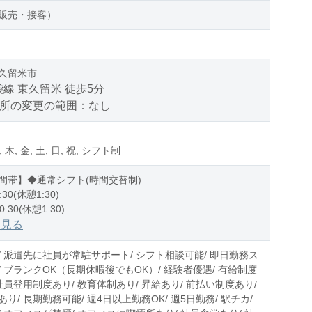
販売・接客）
久留米市
線 東久留米 徒歩5分
場所の変更の範囲：なし
, 木, 金, 土, 日, 祝, シフト制
間帯】◆通常シフト(時間交替制)
:30(休憩1:30)
0:30(休憩1:30)
1:30(休憩1:30)
を見る
0〜10時間程度/月
/ 派遣先に社員が常駐サポート/ シフト相談可能/ 即日勤務ス
/ ブランクOK（長期休暇後でもOK）/ 経験者優遇/ 有給制度
社員登用制度あり/ 教育体制あり/ 昇給あり/ 前払い制度あり/
り/ 長期勤務可能/ 週4日以上勤務OK/ 週5日勤務/ 駅チカ/