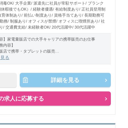
消毒OK/ 大手企業/ 派遣先に社員が常駐サポート/ ブランク
5〜20時間程度/月
期休暇後でもOK）/ 経験者優遇/ 有給制度あり/ 正社員登用制
教育体制あり/ 前払い制度あり/ 資格手当てあり/ 長期勤務可
日勤務/ 制服あり/ オフィスが禁煙/ オフィスに喫煙所あり/ 社
/ 交通費支給/ 未経験者OK/ 20代活躍中/ 30代活躍中
容】家電量販店での大手キャリアの携帯販売のお仕事
務内容】
販店で携帯・タブレットの販売
料金プランの説明
を見る
法の案内
更
掃
詳細を見る
の求人に応募する