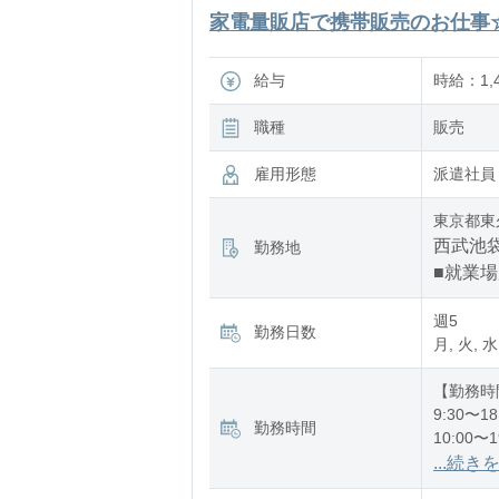
家電量販店で携帯販売のお仕事☆/H
給与
時給：1,4
職種
販売
雇用形態
派遣社員
東京都東
西武池袋
勤務地
■就業
週5
勤務日数
月, 火, 水
【勤務時
9:30〜18
勤務時間
10:00〜1
11:00〜2
...続き
12:00〜2