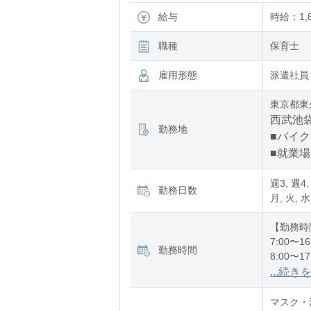
給与
時給：1,8
職種
保育士
雇用形態
派遣社員
東京都東
西武池袋
勤務地
■バイク
■就業
週3, 週4,
勤務日数
月, 火, 水
【勤務時
7:00〜16
勤務時間
8:00〜17
12:00〜2
...続き
※残業：
マスク・消