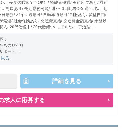
OK（長期休暇後でもOK）/ 経験者優遇/ 有給制度あり/ 昇給
払い制度あり/ 長期勤務可能/ 週2～3日勤務OK/ 週4日以上勤
週5日勤務/ バイク通勤可/ 自転車通勤可/ 制服あり/ 髪型自由/
禁煙/ 社会保険あり/ 交通費支給/ 交通費全額支給/ 未経験
高収入/ 20代活躍中/ 30代活躍中/ ミドル/シニア活躍中
容：
たちの見守り
サポート
の付き添い
を見る
チェック
おやつのサポート
掃除、消毒 など
詳細を見る
ス：乳児またはクラスフリー
の求人に応募する
のお仕事