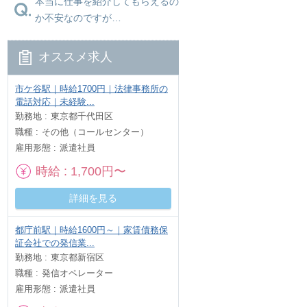
本当に仕事を紹介してもらえるの
か不安なのですが…
オススメ求人
市ケ谷駅｜時給1700円｜法律事務所の
電話対応｜未経験...
勤務地
東京都千代田区
職種
その他（コールセンター）
雇用形態
派遣社員
時給
1,700円〜
詳細を見る
都庁前駅｜時給1600円～｜家賃債務保
証会社での発信業...
勤務地
東京都新宿区
職種
発信オペレーター
雇用形態
派遣社員