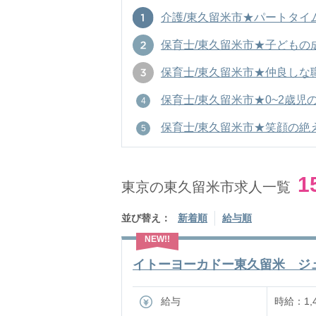
介護/東久留米市★パートタイム可
保育士/東久留米市★子どもの成長
保育士/東久留米市★仲良しな職場
保育士/東久留米市★0~2歳児の見守
保育士/東久留米市★笑顔の絶えな
1
東京の東久留米市求人一覧
並び替え：
新着順
給与順
イトーヨーカドー東久留米 ジュ
給与
時給：1,4