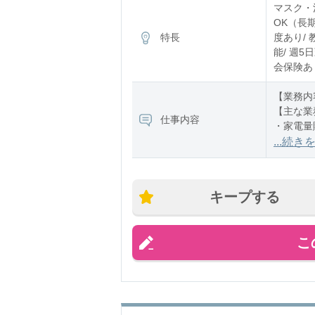
マスク・
※残業：
OK（長
特長
度あり/ 
能/ 週5
会保険あり
【業務内
【主な業
仕事内容
・家電量
・商品や
...続き
・操作方
・情報変
・店頭清
キープする
・在
こ