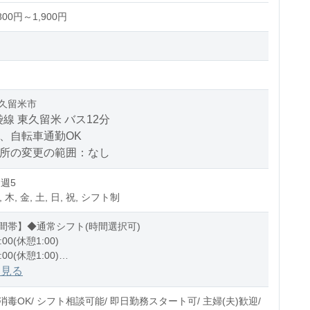
00円～1,900円
久留米市
線 東久留米 バス12分
、自転車通勤OK
場所の変更の範囲：なし
 週5
, 木, 金, 土, 日, 祝, シフト制
間帯】◆通常シフト(時間選択可)
:00(休憩1:00)
:00(休憩1:00)
1:00(休憩1:00)
を見る
0〜10時間程度/月
毒OK/ シフト相談可能/ 即日勤務スタート可/ 主婦(夫)歓迎/