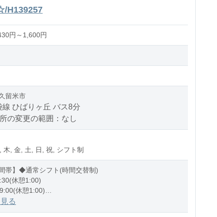
139257
30円～1,600円
久留米市
線 ひばりヶ丘 バス8分
場所の変更の範囲：なし
, 木, 金, 土, 日, 祝, シフト制
間帯】◆通常シフト(時間交替制)
:30(休憩1:00)
9:00(休憩1:00)
0:00(休憩1:00)
を見る
1:00(休憩1:00)