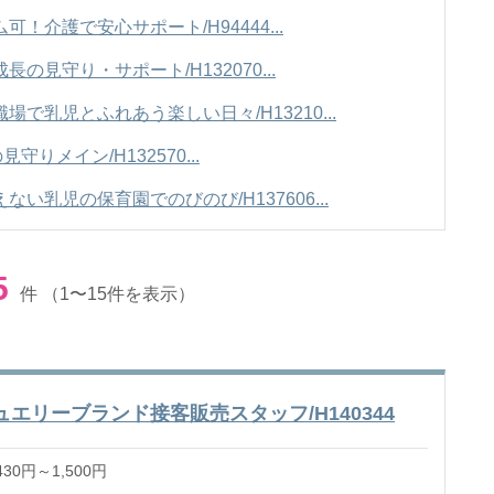
！介護で安心サポート/H94444...
の見守り・サポート/H132070...
で乳児とふれあう楽しい日々/H13210...
りメイン/H132570...
い乳児の保育園でのびのび/H137606...
5
件
（1〜15件を表示）
エリーブランド接客販売スタッフ/H140344
30円～1,500円