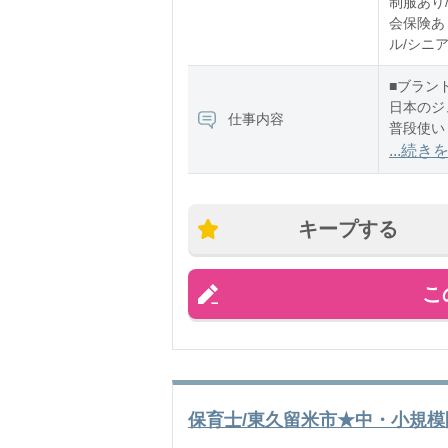
制服あり/
会保険あり
ル/シニ
■ブラン
日本のジ
仕事内容
普段使い
ートシー
...続き
特徴です
■業務内
キープする
・接客お
こ
保育士/東久留米市★中・小規模園