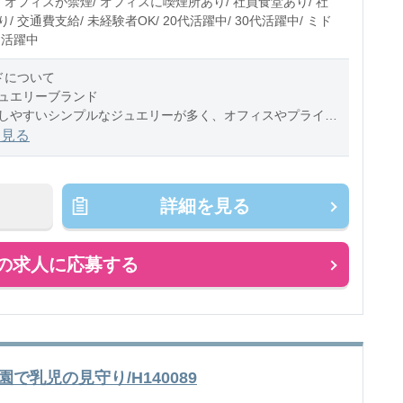
 オフィスが禁煙/ オフィスに喫煙所あり/ 社員食堂あり/ 社
/ 交通費支給/ 未経験者OK/ 20代活躍中/ 30代活躍中/ ミド
ア活躍中
ドについて
ュエリーブランド
しやすいシンプルなジュエリーが多く、オフィスやプライベ
ンにも馴染みやすいデザインが
を見る
。
容
詳細を見る
よび販売
の求人に応募する
で乳児の見守り/H140089