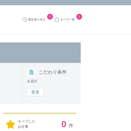
0
0
最近見た求人
キープ一覧
こだわり
条件
未選択
変更
キープした
0
件
お仕事