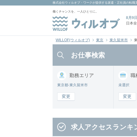
株式会社ウィルオブ・ワーク
が提供する派遣・正社員の転職
働くチャンスを、一人ひとりに。
8月9
日本全
WILLOF(ウィルオブ)
東京
東久留米市
お仕事検索
勤務
エリア
職
東京都-東久留米市
未選択
変更
変更
求人アクセスランキ