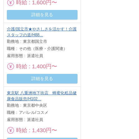
時給
1,600円〜
詳細を見る
介護/国立市★やさしさを活かす！介護
スタッフの道/H88...
勤務地
東京都国立市
職種
その他（医療・介護関連）
雇用形態
派遣社員
時給
1,400円〜
詳細を見る
東京駅 八重洲地下街店 蜂蜜化粧品健
康食品販売/H102...
勤務地
東京都中央区
職種
アパレル/コスメ
雇用形態
派遣社員
時給
1,430円〜