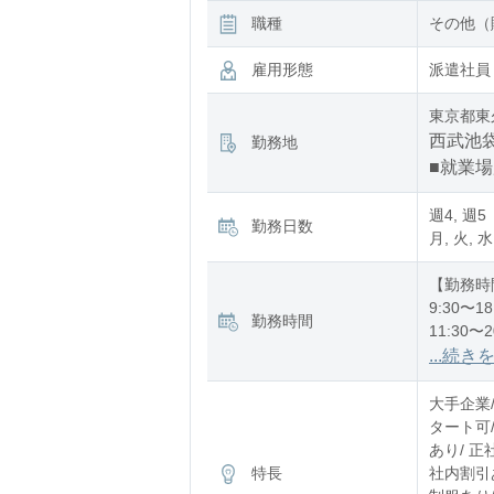
職種
その他（
雇用形態
派遣社員
東京都東
西武池袋
勤務地
■就業
週4, 週5
勤務日数
月, 火, 水
【勤務時
9:30〜18
勤務時間
11:30〜2
12:30〜2
...続き
※残業：
大手企業
タート可
あり/ 正
特長
社内割引あ