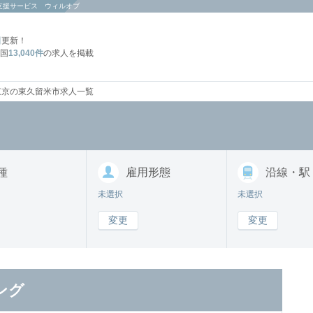
支援サービス ウィルオブ
日
更新！
国
13,040件
の求人を掲載
東京の東久留米市求人一覧
種
雇用形態
沿線・駅
未選択
未選択
変更
変更
ング