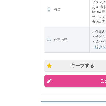
ブランク
あり/ 前
特長
務OK/ 
オフィスが
者OK/ 
お仕事内
・子ども
仕事内容
・遊びの
・お散歩
...続き
・お昼寝
・ご飯や
・園内の
キープする
担当クラ
こ
時間ごと