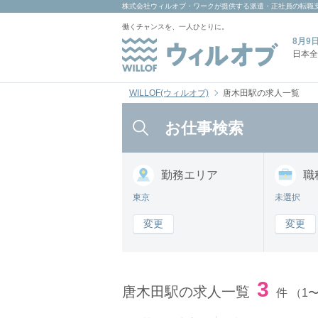
株式会社ウィルオブ・ワーク
が提供する派遣・正社員の転職
働くチャンスを、一人ひとりに。
8月9
日本全
WILLOF(ウィルオブ)
唐木田駅の求人一覧
お仕事検索
勤務
エリア
職
東京
未選択
変更
変更
3
唐木田駅の求人一覧
件
（1