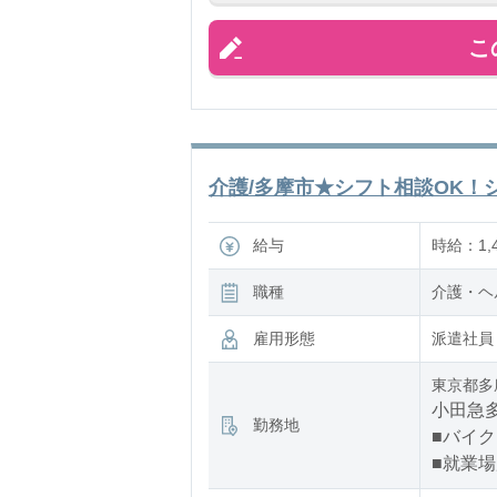
「できる
こ
介護/多摩市★シフト相談OK！シ
給与
時給：1,4
職種
介護・ヘ
雇用形態
派遣社員
東京都多
小田急多
勤務地
■バイク
■就業