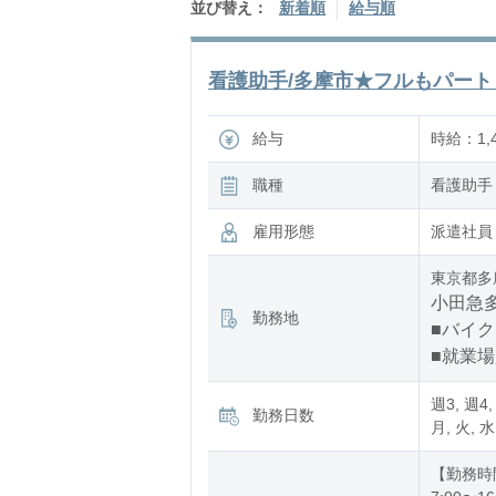
並び替え：
新着順
給与順
看護助手/多摩市★フルもパートも
給与
時給：1,4
職種
看護助手
雇用形態
派遣社員
東京都多
小田急多
勤務地
■バイク
■就業
週3, 週4,
勤務日数
月, 火, 水
【勤務時