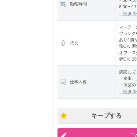
7:00〜16
勤務時間
8:00〜17
12:00〜2
...続き
※残業：
マスク・消
ブランク
あり/ 前
特長
務OK/ 
オフィスが
者OK/ 
病院にて
・食事、
仕事内容
・病室の
・事務作
...続き
・伝票や
・備品、
など
キープする
「できる
こ