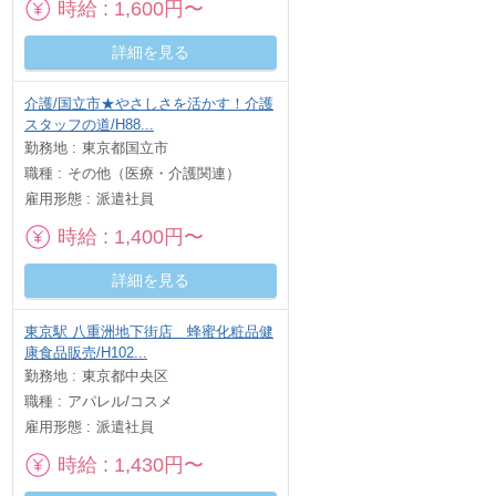
時給
1,600円〜
詳細を見る
介護/国立市★やさしさを活かす！介護
スタッフの道/H88...
勤務地
東京都国立市
職種
その他（医療・介護関連）
雇用形態
派遣社員
時給
1,400円〜
詳細を見る
東京駅 八重洲地下街店 蜂蜜化粧品健
康食品販売/H102...
勤務地
東京都中央区
職種
アパレル/コスメ
雇用形態
派遣社員
時給
1,430円〜