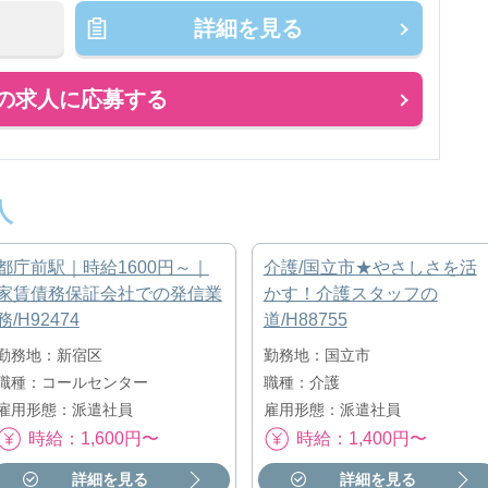
詳細を見る
の求人に応募する
人
都庁前駅｜時給1600円～｜
介護/国立市★やさしさを活
家賃債務保証会社での発信業
かす！介護スタッフの
務/H92474
道/H88755
勤務地：新宿区
勤務地：国立市
職種：コールセンター
職種：介護
雇用形態：派遣社員
雇用形態：派遣社員
時給：1,600円〜
時給：1,400円〜
詳細を見る
詳細を見る