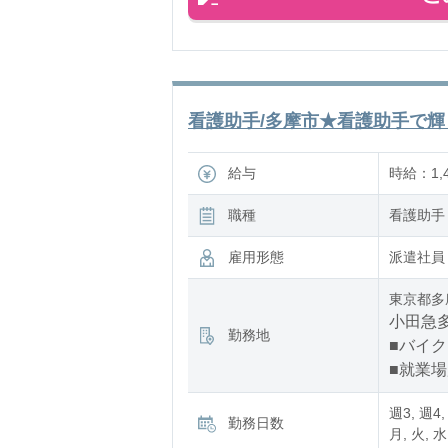
看護助手/多摩市★看護助手で輝く
給与
時給：1,4
職種
看護助手
雇用形態
派遣社員
東京都多
小田急多
勤務地
■バイク
■就業
週3, 週4,
勤務日数
月, 火, 水