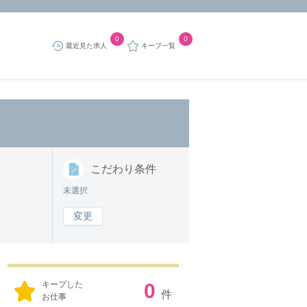
0
0
最近見た求人
キープ一覧
こだわり
条件
未選択
変更
キープした
0
件
お仕事