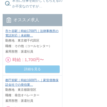
本当に仕事を紹介してもらえるの
か不安なのですが…
オススメ求人
市ケ谷駅｜時給1700円｜法律事務所の
電話対応｜未経験...
勤務地
東京都千代田区
職種
その他（コールセンター）
雇用形態
派遣社員
時給
1,700円〜
詳細を見る
都庁前駅｜時給1600円～｜家賃債務保
証会社での発信業...
勤務地
東京都新宿区
職種
発信オペレーター
雇用形態
派遣社員