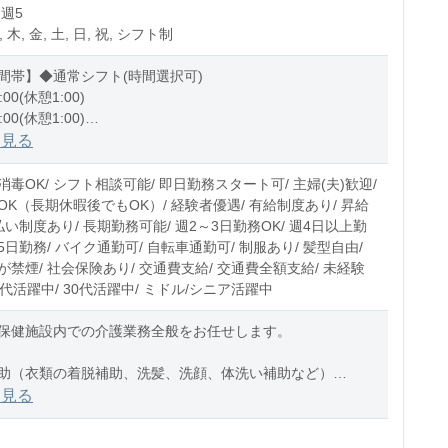
 週5
, 木, 金, 土, 日, 祝, シフト制
間帯】◆通常シフト(時間選択可)
:00(休憩1:00)
:00(休憩1:00)
1:00(休憩1:00)
を見る
0〜10時間程度/月
毒OK/ シフト相談可能/ 即日勤務スタート可/ 主婦(夫)歓迎/
OK（長期休暇後でもOK）/ 経験者優遇/ 有給制度あり/ 昇給
払い制度あり/ 長期勤務可能/ 週2～3日勤務OK/ 週4日以上勤
週5日勤務/ バイク通勤可/ 自転車通勤可/ 制服あり/ 髪型自由/
禁煙/ 社会保険あり/ 交通費支給/ 交通費全額支給/ 未経験
20代活躍中/ 30代活躍中/ ミドル/シニア活躍中
保健施設内での介護業務全般をお任せします。
助（衣類の着脱補助、洗髪、洗顔、体洗い補助など）
助（食事摂取のサポート、声掛け、見守り、配膳など）
を見る
助（トイレへの誘導、