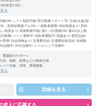
:00(休憩1:00)
:00(休憩1:00)
1:00(休憩1:00)
を見る
0〜10時間程度/月
毒OK/ シフト相談可能/ 即日勤務スタート可/ 主婦(夫)歓迎/
OK（長期休暇後でもOK）/ 経験者優遇/ 有給制度あり/ 昇給
払い制度あり/ 長期勤務可能/ 週2～3日勤務OK/ 週4日以上勤
週5日勤務/ バイク通勤可/ 自転車通勤可/ 制服あり/ 髪型自由/
禁煙/ 社会保険あり/ 交通費支給/ 交通費全額支給/ 未経験
20代活躍中/ 30代活躍中/ ミドル/シニア活躍中
、看護師のサポート
入浴、移動、排泄などの身体介助
シーツ交換、清掃、環境整備
業の補助業務
を見る
カルテの運搬
器具の確認
詳細を見る
か不安・・・」
の求人に応募する