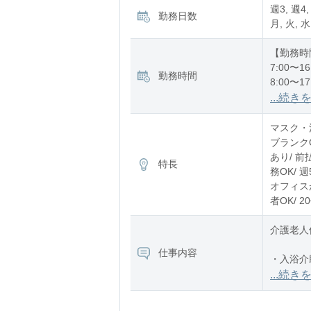
週3, 週4,
勤務日数
月, 火, 水
【勤務時
7:00〜16
勤務時間
8:00〜17
12:00〜2
...続き
※残業：
マスク・消
ブランク
あり/ 前
特長
務OK/ 
オフィスが
者OK/ 
介護老人
仕事内容
・入浴介
・食事介
...続き
・排泄介