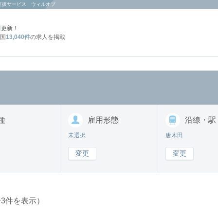
支援サービス ウィルオブ
日
更新！
国
13,040件
の求人を掲載
種
雇用形態
沿線・駅
未選択
唐木田
変更
変更
〜3件を表示）