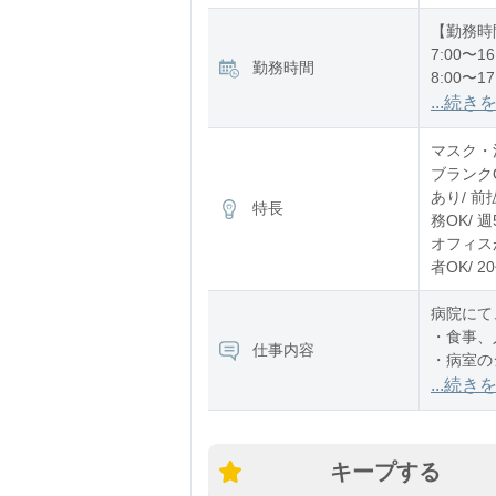
【勤務時
7:00〜16
勤務時間
8:00〜17
12:00〜2
...続き
※残業：
マスク・消
ブランク
あり/ 前
特長
務OK/ 
オフィスが
者OK/ 
病院にて
・食事、
仕事内容
・病室の
・事務作
...続き
・伝票や
・備品、
など
キープする