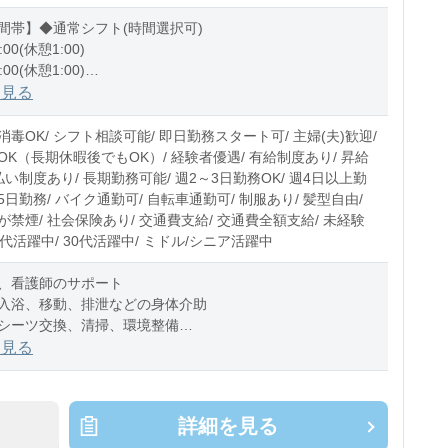
間帯】◆通常シフト(時間選択可)
:00(休憩1:00)
:00(休憩1:00)
1:00(休憩1:00)
を見る
0〜10時間程度/月
毒OK/ シフト相談可能/ 即日勤務スタート可/ 主婦(夫)歓迎/
OK（長期休暇後でもOK）/ 経験者優遇/ 有給制度あり/ 昇給
払い制度あり/ 長期勤務可能/ 週2～3日勤務OK/ 週4日以上勤
週5日勤務/ バイク通勤可/ 自転車通勤可/ 制服あり/ 髪型自由/
禁煙/ 社会保険あり/ 交通費支給/ 交通費全額支給/ 未経験
20代活躍中/ 30代活躍中/ ミドル/シニア活躍中
、看護師のサポート
入浴、移動、排泄などの身体介助
シーツ交換、清掃、環境整備
業の補助業務
を見る
カルテの運搬
器具の確認
詳細を見る