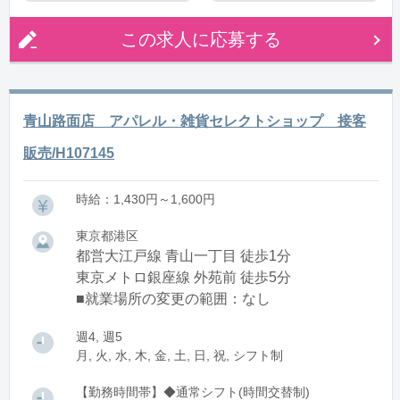
この求人に応募する
青山路面店 アパレル・雑貨セレクトショップ 接客
販売/H107145
時給：1,430円～1,600円
東京都港区
都営大江戸線 青山一丁目 徒歩1分
東京メトロ銀座線 外苑前 徒歩5分
■就業場所の変更の範囲：なし
週4, 週5
月, 火, 水, 木, 金, 土, 日, 祝, シフト制
【勤務時間帯】◆通常シフト(時間交替制)