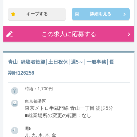
キープする
詳細を見る
この求人に応募する
青山│経験者歓迎│土日祝休│週5～│一般事務│長
期/H126256
時給：1,700円
東京都港区
東京メトロ半蔵門線 青山一丁目 徒歩5分
■就業場所の変更の範囲：なし
週5
月, 火, 水, 木, 金