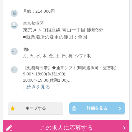
月給：214,000円
東京都港区
東京メトロ銀座線 青山一丁目 徒歩3分
■就業場所の変更の範囲：全国
週5
月, 火, 水, 木, 金, 土, 日, 祝, シフト制
【勤務時間帯】◆通常シフト(時間選択可・交替制)
9:00〜18:00(休憩1:00)
10:00〜19:00(休憩1:00)
11:00〜20:00(休憩1:00)
...続きを見る
12:00〜21:00(休憩1:00)
※残業：1〜9時間程度/月
キープする
詳細を見る
この求人に応募する