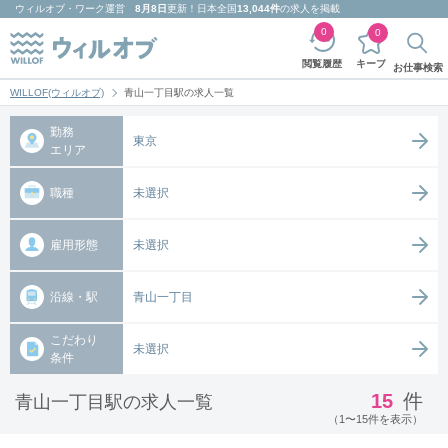
ウィルオブ・ワーク
運営
8月8日
更新！日本全国
13,044件
の求人を掲載
0
0
キープ
閲覧履歴
お仕事検索
WILLOF(ウィルオブ)
青山一丁目駅の求人一覧
勤務
東京
エリア
職種
未選択
雇用形態
未選択
沿線・駅
青山一丁目
こだわり
未選択
条件
15
件
青山一丁目駅の求人一覧
（1〜15件を表示）