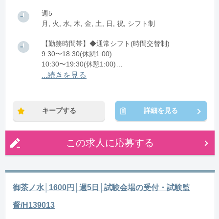
週5
月, 火, 水, 木, 金, 土, 日, 祝, シフト制
【勤務時間帯】◆通常シフト(時間交替制)
9:30〜18:30(休憩1:00)
10:30〜19:30(休憩1:00)
11:30〜20:30(休憩1:00)
...続きを見る
※残業：0〜5時間程度/月
キープする
詳細を見る
この求人に応募する
御茶ノ水│1600円│週5日│試験会場の受付・試験監
督/H139013