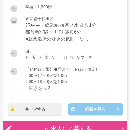
時給：1,600円
東京都千代田区
JR中央・総武線 御茶ノ水 徒歩1分
都営新宿線 小川町 徒歩6分
■就業場所の変更の範囲：なし
週5
月, 火, 水, 木, 金, 土, 日, 祝, シフト制
【勤務時間帯】◆通常シフト(時間固定)
8:00〜17:00(休憩1:00)
9:00〜18:00(休憩1:00)
10:00〜19:00(休憩1:00)
...続きを見る
11:00〜20:00(休憩1:00)
12:00〜21:00(休憩1:00)
キープする
詳細を見る
※残業：0〜10時間程度/月
この求人に応募する