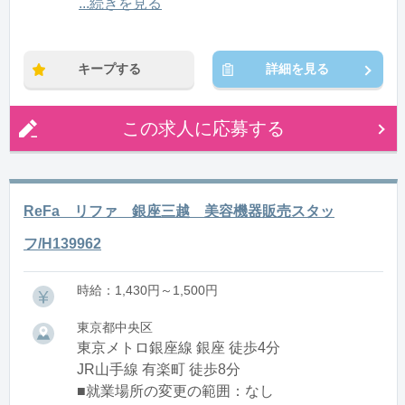
12:30〜20:30(休憩1:30)
...続きを見る
※残業：0〜10時間程度/月
キープする
詳細を見る
この求人に応募する
ReFa リファ 銀座三越 美容機器販売スタッ
フ/H139962
時給：1,430円～1,500円
東京都中央区
東京メトロ銀座線 銀座 徒歩4分
JR山手線 有楽町 徒歩8分
■就業場所の変更の範囲：なし