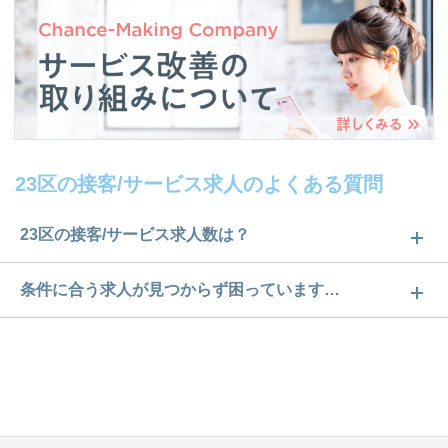
23区の接客/サービス求人のよくある質問
23区の接客/サービス求人数は？
23区の接客/サービス求人数は12件です。どのような
条件に合う求人が見つからず困っています…
求人があるかぜひチェックしてみてください。
ご希望の条件に合うよう、ご紹介させていただく勤
求人は
から
コチラ
務先の会社と、条件の交渉や相談をさせていただき
ます。まずは気軽にご登録ください。
無料相談の登録は
から
コチラ