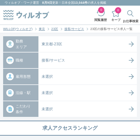
ウィルオブ・ワーク
運営
8月9日
更新！日本全国
13,044件
の求人を掲載
0
0
キープ
閲覧履歴
お仕事検索
WILLOF(ウィルオブ)
東京
23区
接客/サービス
23区の接客/サービス求人一覧
勤務
東京都-23区
エリア
職種
接客/サービス
雇用形態
未選択
沿線・駅
未選択
こだわり
未選択
条件
求人アクセスランキング