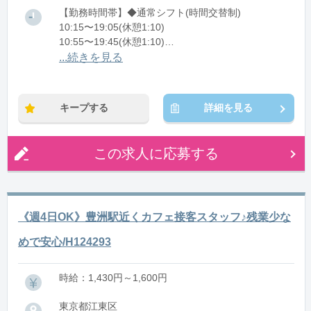
【勤務時間帯】◆通常シフト(時間交替制)
10:15〜19:05(休憩1:10)
10:55〜19:45(休憩1:10)
11:30〜20:20(休憩1:10)
...続きを見る
12:00〜20:50(休憩1:10)
※残業：0〜2時間程度/月
キープする
詳細を見る
この求人に応募する
《週4日OK》豊洲駅近くカフェ接客スタッフ♪残業少な
めで安心/H124293
時給：1,430円～1,600円
東京都江東区