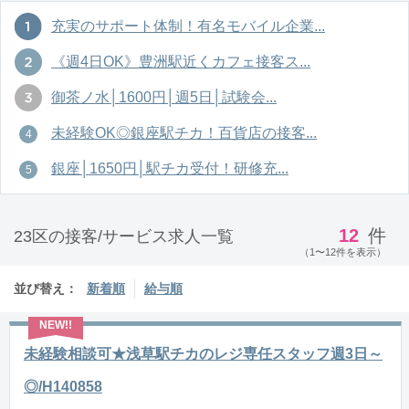
充実のサポート体制！有名モバイル企業...
《週4日OK》豊洲駅近くカフェ接客ス...
御茶ノ水│1600円│週5日│試験会...
未経験OK◎銀座駅チカ！百貨店の接客...
銀座│1650円│駅チカ受付！研修充...
12
件
23区の接客/サービス求人一覧
（1〜12件を表示）
並び替え：
新着順
給与順
未経験相談可★浅草駅チカのレジ専任スタッフ週3日～
◎/H140858