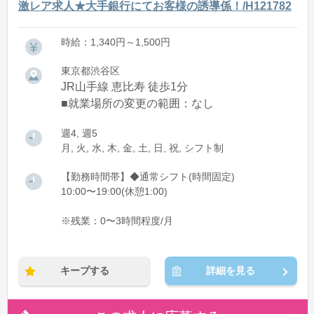
激レア求人★大手銀行にてお客様の誘導係！/H121782
時給：1,340円～1,500円
東京都渋谷区
JR山手線 恵比寿 徒歩1分
■就業場所の変更の範囲：なし
週4, 週5
月, 火, 水, 木, 金, 土, 日, 祝, シフト制
【勤務時間帯】◆通常シフト(時間固定)
10:00〜19:00(休憩1:00)
※残業：0〜3時間程度/月
キープする
詳細を見る