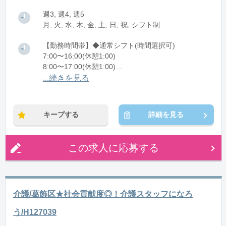
週3, 週4, 週5
月, 火, 水, 木, 金, 土, 日, 祝, シフト制
【勤務時間帯】◆通常シフト(時間選択可)
7:00〜16:00(休憩1:00)
8:00〜17:00(休憩1:00)
12:00〜21:00(休憩1:00)
...続きを見る
※残業：0〜10時間程度/月
キープする
詳細を見る
この求人に応募する
介護/葛飾区★社会貢献度◎！介護スタッフになろ
う/H127039