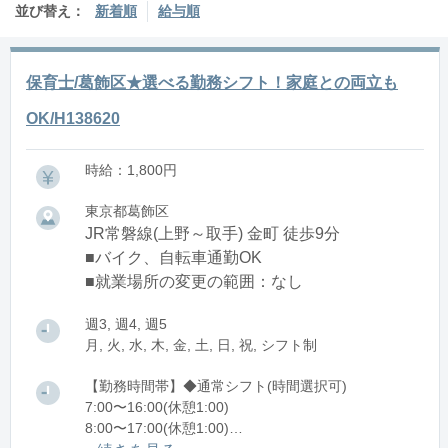
並び替え：
新着順
給与順
保育士/葛飾区★選べる勤務シフト！家庭との両立も
OK/H138620
時給：1,800円
東京都葛飾区
JR常磐線(上野～取手) 金町 徒歩9分
■バイク、自転車通勤OK
■就業場所の変更の範囲：なし
週3, 週4, 週5
月, 火, 水, 木, 金, 土, 日, 祝, シフト制
【勤務時間帯】◆通常シフト(時間選択可)
7:00〜16:00(休憩1:00)
8:00〜17:00(休憩1:00)