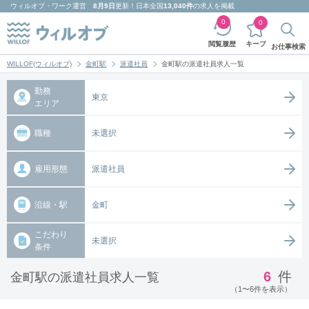
ウィルオブ・ワーク
運営
8月9日
更新！日本全国
13,040件
の求人を掲載
0
0
キープ
閲覧履歴
お仕事検索
WILLOF(ウィルオブ)
金町駅
派遣社員
金町駅の派遣社員求人一覧
勤務
東京
エリア
職種
未選択
雇用形態
派遣社員
沿線・駅
金町
こだわり
未選択
条件
6
件
金町駅の派遣社員求人一覧
（1〜6件を表示）