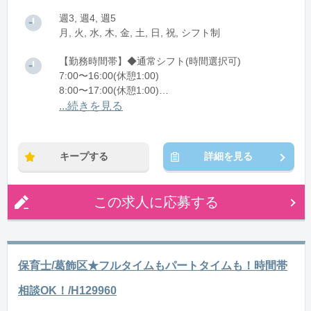
週3, 週4, 週5
月, 火, 水, 木, 金, 土, 日, 祝, シフト制
【勤務時間帯】◆通常シフト(時間選択可)
7:00〜16:00(休憩1:00)
8:00〜17:00(休憩1:00)
12:00〜21:00(休憩1:00)
...続きを見る
※残業：0〜10時間程度/月
キープする
詳細を見る
この求人に応募する
保育士/葛飾区★フルタイムもパートタイムも！時間帯
相談OK！/H129960