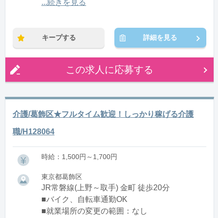
12:00〜21:00(休憩1:00)
...続きを見る
※残業：0〜10時間程度/月
キープする
詳細を見る
この求人に応募する
介護/葛飾区★フルタイム歓迎！しっかり稼げる介護
職/H128064
時給：1,500円～1,700円
東京都葛飾区
JR常磐線(上野～取手) 金町 徒歩20分
■バイク、自転車通勤OK
■就業場所の変更の範囲：なし