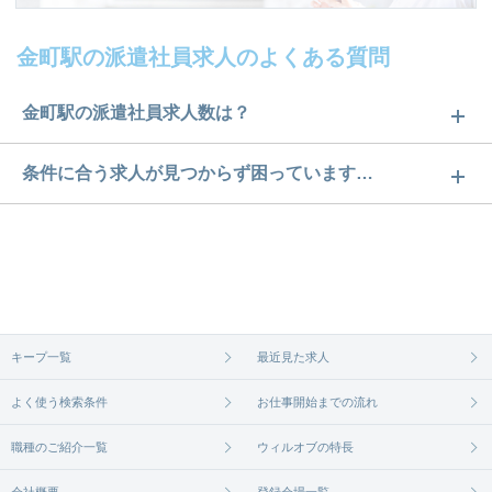
金町駅の派遣社員求人のよくある質問
金町駅の派遣社員求人数は？
金町駅の派遣社員求人数は6件です。どのような求人
条件に合う求人が見つからず困っています…
があるかぜひチェックしてみてください。
ご希望の条件に合うよう、ご紹介させていただく勤
求人は
から
コチラ
務先の会社と、条件の交渉や相談をさせていただき
ます。まずは気軽にご登録ください。
無料相談の登録は
から
コチラ
キープ一覧
最近見た求人
よく使う検索条件
お仕事開始までの流れ
職種のご紹介一覧
ウィルオブの特長
会社概要
登録会場一覧