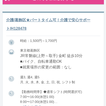
介護/葛飾区★パートタイム可！介護で安心サポー
ト/H128478
時給：1,500円～1,700円
東京都葛飾区
JR常磐線(上野～取手) 金町 徒歩10分
■バイク、自転車通勤OK
■就業場所の変更の範囲：なし
週3, 週4, 週5
月, 火, 水, 木, 金, 土, 日, 祝, シフト制
【勤務時間帯】◆通常シフト(時間選択可)
7:00〜16:00(休憩1:00)
8:00〜17:00(休憩1:00)