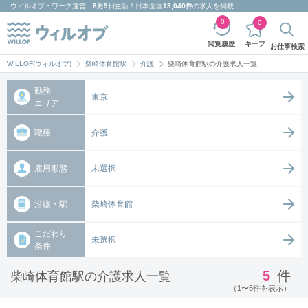
ウィルオブ・ワーク
運営
8月9日
更新！日本全国
13,040件
の求人を掲載
0
0
キープ
閲覧履歴
お仕事検索
WILLOF(ウィルオブ)
柴崎体育館駅
介護
柴崎体育館駅の介護求人一覧
勤務
東京
エリア
職種
介護
雇用形態
未選択
沿線・駅
柴崎体育館
こだわり
未選択
条件
5
件
柴崎体育館駅の介護求人一覧
（1〜5件を表示）