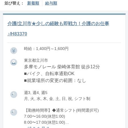
並び替え：
新着順
給与順
介護/立川市★少しの経験も即戦力！介護のお仕事
♪/H83370
時給：1,400円～1,600円
東京都立川市
多摩モノレール 柴崎体育館 徒歩12分
■バイク、自転車通勤OK
■就業場所の変更の範囲：なし
週3, 週4, 週5
月, 火, 水, 木, 金, 土, 日, 祝, シフト制
【勤務時間帯】◆通常シフト(時間選択可)
7:00〜16:00(休憩1:00)
8:00〜17:00(休憩1:00)