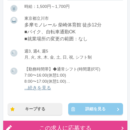
時給：1,500円～1,700円
東京都立川市
多摩モノレール 柴崎体育館 徒歩12分
■バイク、自転車通勤OK
■就業場所の変更の範囲：なし
週3, 週4, 週5
月, 火, 水, 木, 金, 土, 日, 祝, シフト制
【勤務時間帯】◆通常シフト(時間選択可)
7:00〜16:00(休憩1:00)
8:00〜17:00(休憩1:00)
12:00〜21:00(休憩1:00)
...続きを見る
※残業：0〜10時間程度/月
キープする
詳細を見る
この求人に応募する