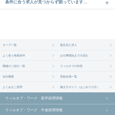
柴崎体育館駅の介護求人数は5件です。どのような求
条件に合う求人が見つからず困っています…
人があるかぜひチェックしてみてください。
ご希望の条件に合うよう、ご紹介させていただく勤
求人は
から
コチラ
務先の会社と、条件の交渉や相談をさせていただき
ます。まずは気軽にご登録ください。
無料相談の登録は
から
コチラ
キープ一覧
最近見た求人
よく使う検索条件
お仕事開始までの流れ
職種のご紹介一覧
ウィルオブの特長
会社概要
登録会場一覧
よくあるご質問
働き方ガイド（はじめての方）
ウィルオブ・ワーク 新卒採用情報
ウィルオブ・ワーク 中途採用情報