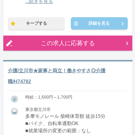
12:00〜21:00(休憩1:00)
...続きを見る
※残業：0〜10時間程度/月
キープする
詳細を見る
この求人に応募する
介護/立川市★家事と両立！働きやすさ◎介護
職/H74782
時給：1,500円～1,700円
東京都立川市
多摩モノレール 柴崎体育館 徒歩15分
■バイク、自転車通勤OK
■就業場所の変更の範囲：なし