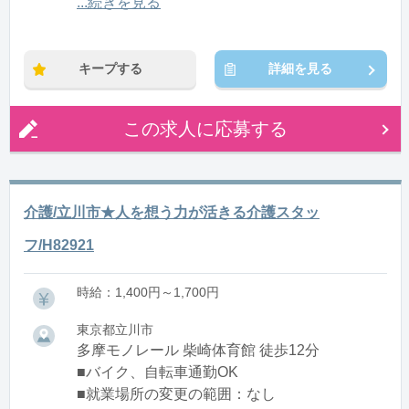
12:00〜21:00(休憩1:00)
...続きを見る
※残業：0〜10時間程度/月
キープする
詳細を見る
この求人に応募する
介護/立川市★人を想う力が活きる介護スタッ
フ/H82921
時給：1,400円～1,700円
東京都立川市
多摩モノレール 柴崎体育館 徒歩12分
■バイク、自転車通勤OK
■就業場所の変更の範囲：なし