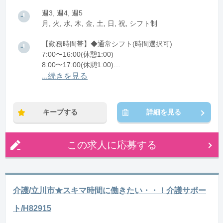
週3, 週4, 週5
月, 火, 水, 木, 金, 土, 日, 祝, シフト制
【勤務時間帯】◆通常シフト(時間選択可)
7:00〜16:00(休憩1:00)
8:00〜17:00(休憩1:00)
12:00〜21:00(休憩1:00)
...続きを見る
※残業：0〜10時間程度/月
キープする
詳細を見る
この求人に応募する
介護/立川市★スキマ時間に働きたい・・！介護サポー
ト/H82915