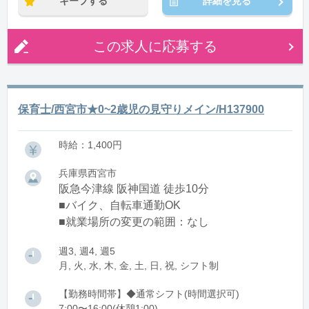
キープする
詳細を見る
この求人に応募する
保育士/西宮市★0~2歳児の見守りメイン/H137900
時給：1,400円
兵庫県西宮市
阪急今津線 阪神国道 徒歩10分
■バイク、自転車通勤OK
■就業場所の変更の範囲：なし
週3, 週4, 週5
月, 火, 水, 木, 金, 土, 日, 祝, シフト制
【勤務時間帯】◆通常シフト(時間選択可)
7:00〜16:00(休憩1:00)