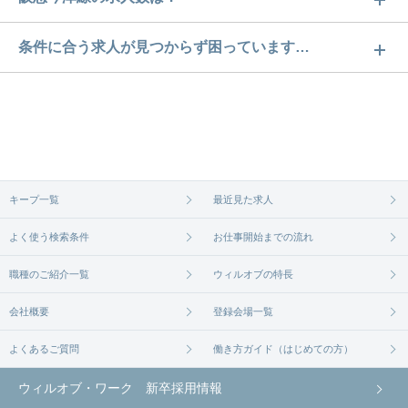
阪急今津線の求人数は23件です。どのような求人が
条件に合う求人が見つからず困っています…
あるかぜひチェックしてみてください。
ご希望の条件に合うよう、ご紹介させていただく勤
求人は
から
コチラ
務先の会社と、条件の交渉や相談をさせていただき
ます。まずは気軽にご登録ください。
無料相談の登録は
から
コチラ
キープ一覧
最近見た求人
よく使う検索条件
お仕事開始までの流れ
職種のご紹介一覧
ウィルオブの特長
会社概要
登録会場一覧
よくあるご質問
働き方ガイド（はじめての方）
ウィルオブ・ワーク 新卒採用情報