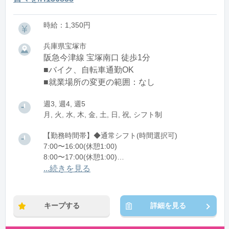
時給：1,350円
兵庫県宝塚市
阪急今津線 宝塚南口 徒歩1分
■バイク、自転車通勤OK
■就業場所の変更の範囲：なし
週3, 週4, 週5
月, 火, 水, 木, 金, 土, 日, 祝, シフト制
【勤務時間帯】◆通常シフト(時間選択可)
7:00〜16:00(休憩1:00)
8:00〜17:00(休憩1:00)
12:00〜21:00(休憩1:00)
...続きを見る
※残業：0〜10時間程度/月
キープする
詳細を見る