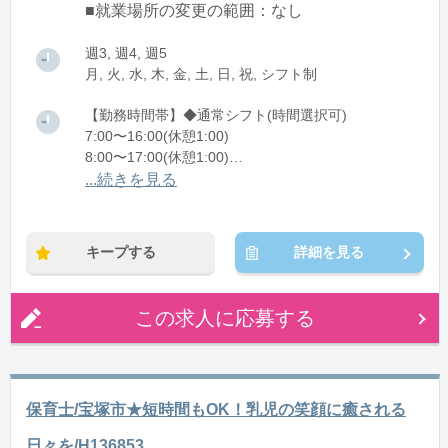
■就業場所の変更の範囲：なし
週3, 週4, 週5
月, 火, 水, 木, 金, 土, 日, 祝, シフト制
【勤務時間帯】◆通常シフト(時間選択可)
7:00〜16:00(休憩1:00)
8:00〜17:00(休憩1:00)
12:00〜21:00(休憩1:00)
...続きを見る
※残業：0〜10時間程度/月
キープする
詳細を見る
この求人に応募する
保育士/宝塚市★短時間もOK！乳児の笑顔に癒される
日々を/H136853