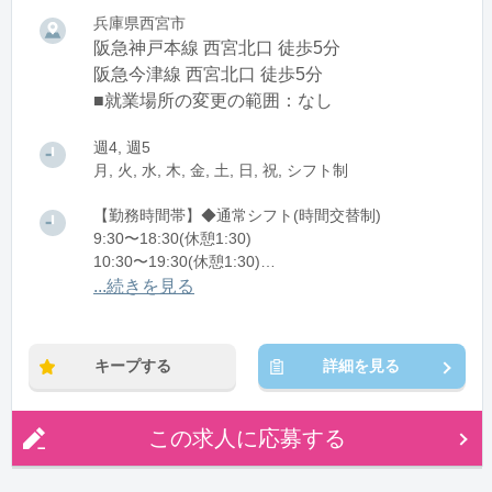
兵庫県西宮市
阪急神戸本線 西宮北口 徒歩5分
阪急今津線 西宮北口 徒歩5分
■就業場所の変更の範囲：なし
週4, 週5
月, 火, 水, 木, 金, 土, 日, 祝, シフト制
【勤務時間帯】◆通常シフト(時間交替制)
9:30〜18:30(休憩1:30)
10:30〜19:30(休憩1:30)
11:30〜20:30(休憩1:30)
...続きを見る
※残業：0〜10時間程度/月
キープする
詳細を見る
この求人に応募する