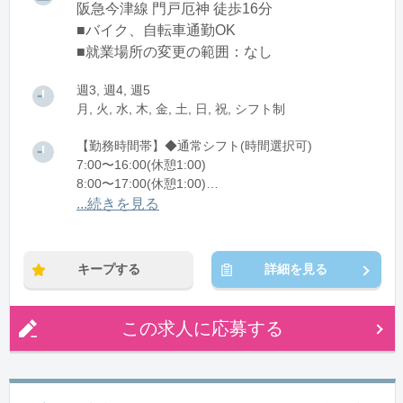
阪急今津線 門戸厄神 徒歩16分
■バイク、自転車通勤OK
■就業場所の変更の範囲：なし
週3, 週4, 週5
月, 火, 水, 木, 金, 土, 日, 祝, シフト制
【勤務時間帯】◆通常シフト(時間選択可)
7:00〜16:00(休憩1:00)
8:00〜17:00(休憩1:00)
12:00〜21:00(休憩1:00)
...続きを見る
※残業：0〜10時間程度/月
キープする
詳細を見る
この求人に応募する