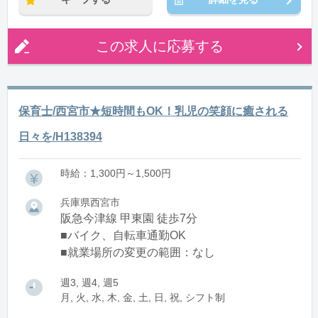
この求人に応募する
保育士/西宮市★短時間もOK！乳児の笑顔に癒される
日々を/H138394
時給：1,300円～1,500円
兵庫県西宮市
阪急今津線 甲東園 徒歩7分
■バイク、自転車通勤OK
■就業場所の変更の範囲：なし
週3, 週4, 週5
月, 火, 水, 木, 金, 土, 日, 祝, シフト制