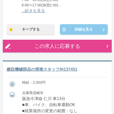
8:00〜17:00(休憩1:00)
12:00〜21:00(休憩1:00)
...続きを見る
※残業：0〜10時間程度/月
キープする
詳細を見る
この求人に応募する
建設機械部品の溶接スタッフ/H137451
時給：2,050円
兵庫県尼崎市
阪急今津線 仁川 車13分
■車、バイク、自転車通勤OK
■就業場所の変更の範囲：なし