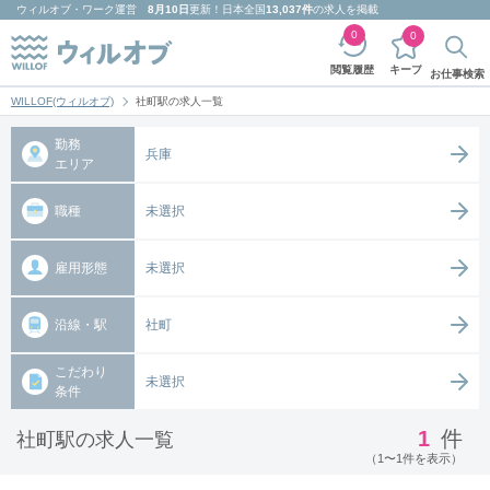
ウィルオブ・ワーク
運営
8月10日
更新！日本全国
13,037件
の求人を掲載
0
0
キープ
閲覧履歴
お仕事検索
WILLOF(ウィルオブ)
社町駅の求人一覧
勤務
兵庫
エリア
職種
未選択
雇用形態
未選択
沿線・駅
社町
こだわり
未選択
条件
1
件
社町駅の求人一覧
（1〜1件を表示）