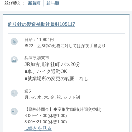
並び替え：
新着順
給与順
釣り針の製造補助社員/H105117
日給：11,904円
※22～翌5時の勤務に対しては深夜手当あり
兵庫県加東市
JR加古川線 社町 バス20分
■車、バイク通勤OK
■就業場所の変更の範囲：なし
週5
月, 火, 水, 木, 金, 祝, シフト制
【勤務時間帯】◆変形労働制(時間交替制)
8:00〜17:00(休憩1:00)
8:00〜21:00(休憩1:00)
21:00〜翌8:00(休憩1:00)
...続きを見る