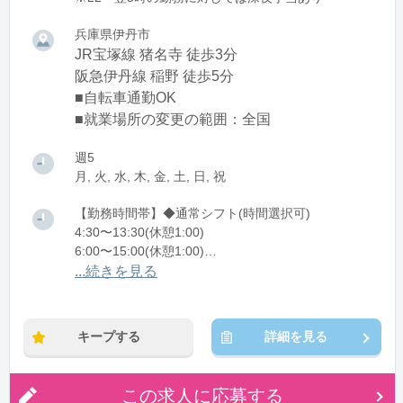
兵庫県伊丹市
JR宝塚線 猪名寺 徒歩3分
阪急伊丹線 稲野 徒歩5分
■自転車通勤OK
■就業場所の変更の範囲：全国
週5
月, 火, 水, 木, 金, 土, 日, 祝
【勤務時間帯】◆通常シフト(時間選択可)
4:30〜13:30(休憩1:00)
6:00〜15:00(休憩1:00)
7:00〜16:00(休憩1:00)
...続きを見る
※残業：5〜20時間程度/月
キープする
詳細を見る
この求人に応募する