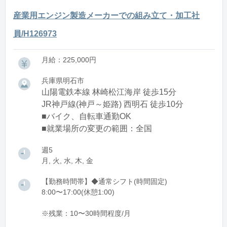
産業用エンジン製造メーカーでの組み立て・加工社
員/H126973
月給：225,000円
兵庫県明石市
山陽電鉄本線 林崎松江海岸 徒歩15分
JR神戸線(神戸～姫路) 西明石 徒歩10分
■バイク、自転車通勤OK
■就業場所の変更の範囲：全国
週5
月, 火, 水, 木, 金
【勤務時間帯】◆通常シフト(時間固定)
8:00〜17:00(休憩1:00)
※残業：10〜30時間程度/月