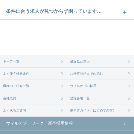
兵庫の社員食堂あり求人数は29件です。どのような
条件に合う求人が見つからず困っています…
求人があるかぜひチェックしてみてください。
ご希望の条件に合うよう、ご紹介させていただく勤
求人は
から
コチラ
務先の会社と、条件の交渉や相談をさせていただき
ます。まずは気軽にご登録ください。
無料相談の登録は
から
コチラ
キープ一覧
最近見た求人
よく使う検索条件
お仕事開始までの流れ
職種のご紹介一覧
ウィルオブの特長
会社概要
登録会場一覧
よくあるご質問
働き方ガイド（はじめての方）
ウィルオブ・ワーク 新卒採用情報