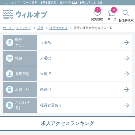
ウィルオブ・ワーク
運営
8月6日
更新！日本全国
12,843件
の求人を掲載
0
0
キープ
閲覧履歴
お仕事検索
WILLOF(ウィルオブ)
兵庫
社員食堂あり
兵庫の社員食堂あり求人一覧
勤務
兵庫県
エリア
職種
未選択
雇用形態
未選択
沿線・駅
未選択
こだわり
社員食堂あり
条件
求人アクセスランキング