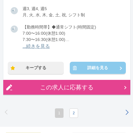
週3, 週4, 週5
月, 火, 水, 木, 金, 土, 祝, シフト制
【勤務時間帯】◆通常シフト(時間固定)
7:00〜16:00(休憩1:00)
7:30〜16:30(休憩1:00)
8:00〜17:00(休憩1:00)
...続きを見る
8:30〜17:30(休憩1:00)
※残業：5〜20時間程度/月
キープする
詳細を見る
※時短：扶養内勤務可能
この求人に応募する
1
2