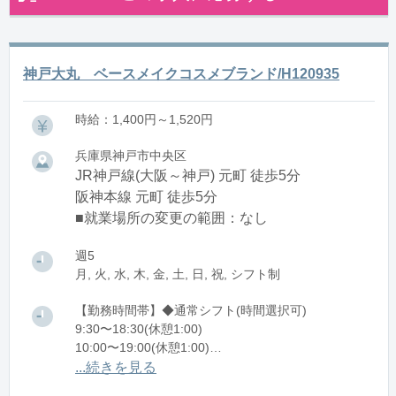
神戸大丸 ベースメイクコスメブランド/H120935
時給：1,400円～1,520円
兵庫県神戸市中央区
JR神戸線(大阪～神戸) 元町 徒歩5分
阪神本線 元町 徒歩5分
■就業場所の変更の範囲：なし
週5
月, 火, 水, 木, 金, 土, 日, 祝, シフト制
【勤務時間帯】◆通常シフト(時間選択可)
9:30〜18:30(休憩1:00)
10:00〜19:00(休憩1:00)
11:30〜20:30(休憩1:00)
...続きを見る