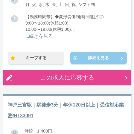
月, 火, 水, 木, 金, 土, 日, 祝, シフト制
【勤務時間帯】◆変形労働制(時間選択可)
9:00〜18:00(休憩1:00)
10:00〜19:00(休憩1:00)
11:00〜20:00(休憩1:00)
...続きを見る
※残業：0〜10時間程度/月
キープする
詳細を見る
この求人に応募する
神戸三宮駅｜駅徒歩3分｜年休120日以上｜受信対応業
務/H133091
時給：1,400円