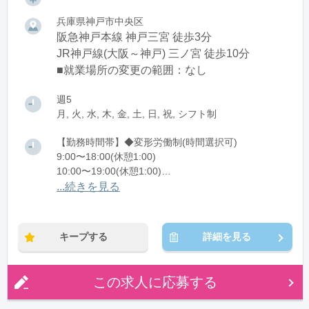
兵庫県神戸市中央区
阪急神戸本線 神戸三宮 徒歩3分
JR神戸線(大阪～神戸) 三ノ宮 徒歩10分
■就業場所の変更の範囲：なし
週5
月, 火, 水, 木, 金, 土, 日, 祝, シフト制
【勤務時間帯】◆変形労働制(時間選択可)
9:00〜18:00(休憩1:00)
10:00〜19:00(休憩1:00)
11:00〜20:00(休憩1:00)
...続きを見る
※残業：0〜10時間程度/月
キープする
詳細を見る
この求人に応募する