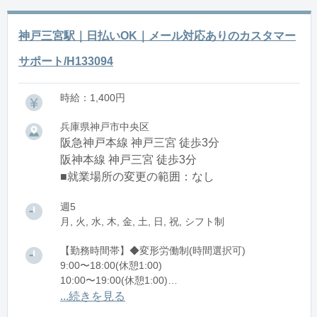
神戸三宮駅｜日払いOK｜メール対応ありのカスタマー
サポート/H133094
時給：1,400円
兵庫県神戸市中央区
阪急神戸本線 神戸三宮 徒歩3分
阪神本線 神戸三宮 徒歩3分
■就業場所の変更の範囲：なし
週5
月, 火, 水, 木, 金, 土, 日, 祝, シフト制
【勤務時間帯】◆変形労働制(時間選択可)
9:00〜18:00(休憩1:00)
10:00〜19:00(休憩1:00)
11:00〜20:00(休憩1:00)
...続きを見る