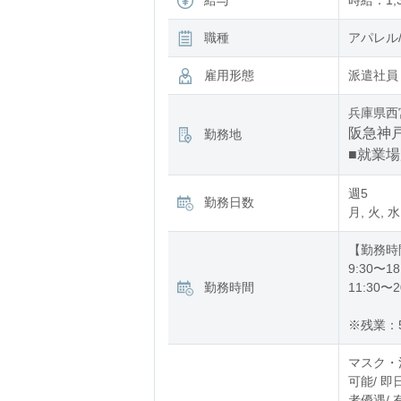
給与
時給：1,3
職種
アパレル
雇用形態
派遣社員
兵庫県西
阪急神戸
勤務地
■就業
週5
勤務日数
月, 火, 水
【勤務時
9:30〜18
勤務時間
11:30〜2
※残業：
マスク・
可能/ 
者優遇/ 