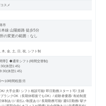
/コスメ
路市
本線 山陽姫路 徒歩5分
場所の変更の範囲：なし
, 木, 金, 土, 日, 祝, シフト制
間帯】◆通常シフト(時間交替制)
:30(休憩1:45)
9:30(休憩1:45)
0〜10時間程度/月
K/ 大手企業/ シフト相談可能/ 即日勤務スタート可/ 主婦
/ ブランクOK（長期休暇後でもOK）/ 経験者優遇/ 有給制度
育体制あり/ 前払い制度あり/ 長期勤務可能/ 週5日勤務/ 駅チ
あり/ 髪型自由/ オフィスが禁煙/ 社会保険あり/ 交通費支給/