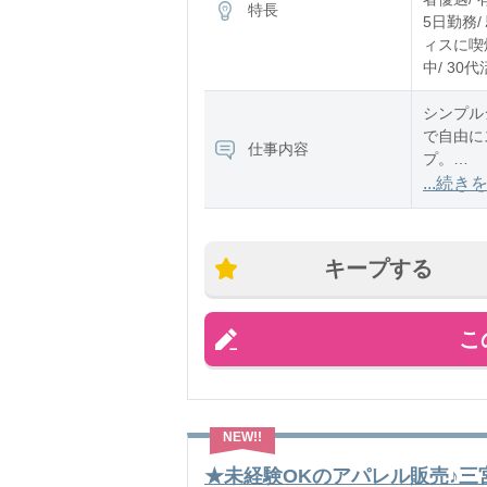
特長
5日勤務/
ィスに喫煙
中/ 30
シンプル
で自由に
仕事内容
プ。
...続き
・接客お
卸
キープする
こ
★未経験OKのアパレル販売♪三宮駅