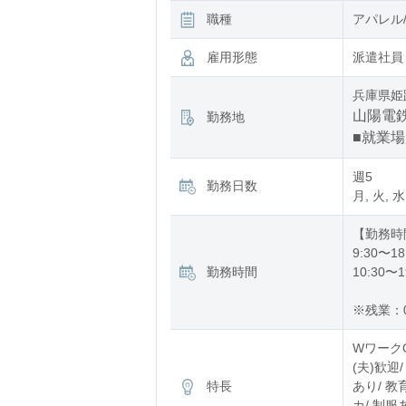
職種
アパレル
雇用形態
派遣社員
兵庫県姫
山陽電鉄
勤務地
■就業
週5
勤務日数
月, 火, 水
【勤務時
9:30〜18
勤務時間
10:30〜1
※残業：
WワークO
(夫)歓迎
特長
あり/ 教
カ/ 制服