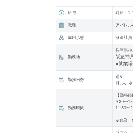
給与
時給：1,4
職種
アパレル
雇用形態
派遣社員
兵庫県神
阪急神戸
勤務地
■就業
週5
勤務日数
月, 火, 水
【勤務時
9:30〜18
勤務時間
11:30〜2
※残業：
マスク・