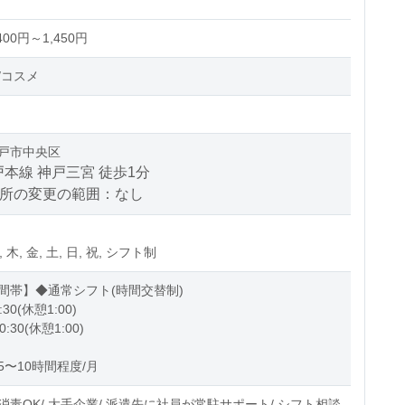
00円～1,450円
/コスメ
戸市中央区
本線 神戸三宮 徒歩1分
場所の変更の範囲：なし
, 木, 金, 土, 日, 祝, シフト制
間帯】◆通常シフト(時間交替制)
:30(休憩1:00)
0:30(休憩1:00)
5〜10時間程度/月
消毒OK/ 大手企業/ 派遣先に社員が常駐サポート/ シフト相談