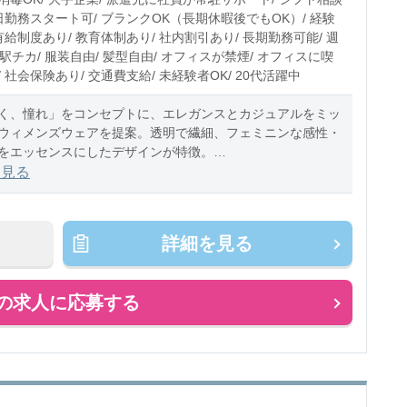
即日勤務スタート可/ ブランクOK（長期休暇後でもOK）/ 経験
有給制度あり/ 教育体制あり/ 社内割引あり/ 長期勤務可能/ 週
 駅チカ/ 服装自由/ 髪型自由/ オフィスが禁煙/ オフィスに喫
 社会保険あり/ 交通費支給/ 未経験者OK/ 20代活躍中
く、憧れ」をコンセプトに、エレガンスとカジュアルをミッ
ウィメンズウェアを提案。透明で繊細、フェミニンな感性・
をエッセンスにしたデザインが特徴。
を見る
よび販売・お会計・
詳細を見る
の求人に応募する