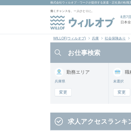
株式会社ウィルオブ・ワーク
が提供する派遣・正社員の転職
働くチャンスを、一人ひとりに。
8月7
日本全
WILLOF(ウィルオブ)
兵庫
社会保険あり
お仕事検索
勤務
エリア
職
兵庫県
未選択
変更
変更
求人アクセスランキ