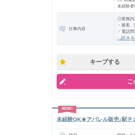
未経験者O
◎業務内
・接客、
仕事内容
・電話問
・売上管
...続き
・在庫管
・開店、
・レジ／
キープする
・服の整
・S
こ
未経験OK★アパレル販売♪駅チカ×