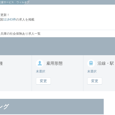
支援サービス ウィルオブ
日
更新！
国
12,843件
の求人を掲載
兵庫の社会保険あり求人一覧
種
雇用形態
沿線・駅
未選択
未選択
変更
変更
ング