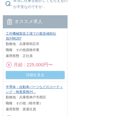
本当に仕事を紹介してもらえるの
か不安なのですが…
オススメ求人
工作機械製造工場での製造補助社
員/H96287
勤務地
兵庫県明石市
職種
その他資格作業
雇用形態
正社員
月給
225,000円〜
詳細を見る
半導体・自動車パーツなどのコーティ
ング・検査業務/H...
勤務地
兵庫県神戸市西区
職種
その他（軽作業）
雇用形態
派遣社員