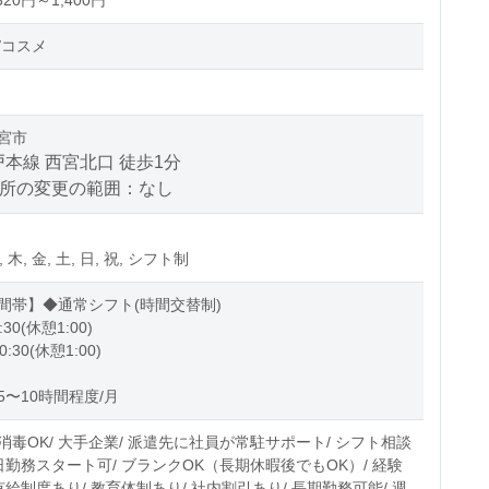
20円～1,400円
/コスメ
宮市
本線 西宮北口 徒歩1分
場所の変更の範囲：なし
, 木, 金, 土, 日, 祝, シフト制
間帯】◆通常シフト(時間交替制)
:30(休憩1:00)
0:30(休憩1:00)
5〜10時間程度/月
消毒OK/ 大手企業/ 派遣先に社員が常駐サポート/ シフト相談
即日勤務スタート可/ ブランクOK（長期休暇後でもOK）/ 経験
有給制度あり/ 教育体制あり/ 社内割引あり/ 長期勤務可能/ 週