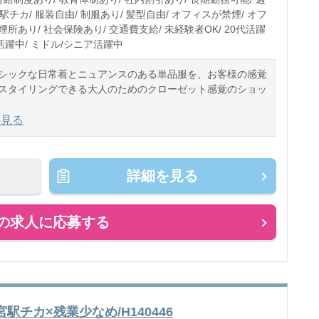
 駅チカ/ 服装自由/ 制服あり/ 髪型自由/ オフィスが禁煙/ オフ
所あり/ 社会保険あり/ 交通費支給/ 未経験者OK/ 20代活躍
代活躍中/ ミドル/シニア活躍中
シックな日常着とニュアンスのある単品服を、お客様の感覚
スタイリングできる大人のためのクローゼット感覚のショッ
を見る
よび販売・お会計・ポイントカード案内・商品補充・在庫棚
詳細を見る
の求人に応募する
チカ×残業少なめ/H140446