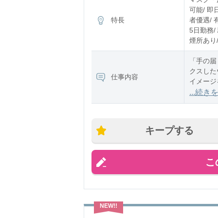
可能/ 
特長
者優遇/ 
5日勤務/
煙所あり/
「手の届
クスした
仕事内容
イメージ
...続き
・接客お
キープする
こ