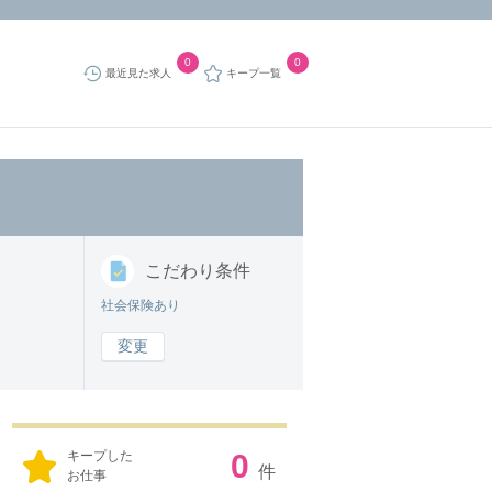
0
0
最近見た求人
キープ一覧
こだわり
条件
社会保険あり
変更
キープした
0
件
お仕事