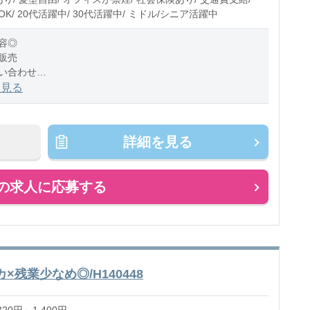
K/ 20代活躍中/ 30代活躍中/ ミドル/シニア活躍中
容◎
販売
い合わせ
理、報告
を見る
理、検索
閉店作業／店内清掃
プレゼントラッピング
詳細を見る
理整頓（ハンガーかけ、たたみ）
の求人に応募する
残業少なめ◎/H140448