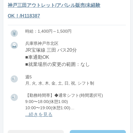
神戸三田アウトレット/アパレル販売/未経験
OK！/H118387
時給：1,400円～1,500円
兵庫県神戸市北区
JR宝塚線 三田 バス20分
■車通勤OK
■就業場所の変更の範囲：なし
週5
月, 火, 水, 木, 金, 土, 日, 祝, シフト制
【勤務時間帯】◆通常シフト(時間選択可)
9:00〜18:00(休憩1:00)
10:00〜19:00(休憩1:00)
11:00〜20:00(休憩1:00)
...続きを見る
12:00〜21:00(休憩1:00)
※残業：0〜9時間程度/月