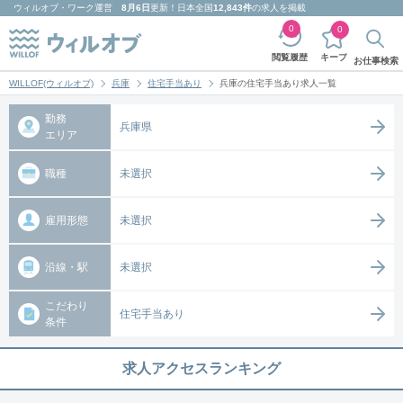
ウィルオブ・ワーク
運営
8月6日
更新！日本全国
12,843件
の求人を掲載
0
0
キープ
閲覧履歴
お仕事検索
WILLOF(ウィルオブ)
兵庫
住宅手当あり
兵庫の住宅手当あり求人一覧
勤務
兵庫県
エリア
職種
未選択
雇用形態
未選択
沿線・駅
未選択
こだわり
住宅手当あり
条件
求人アクセスランキング