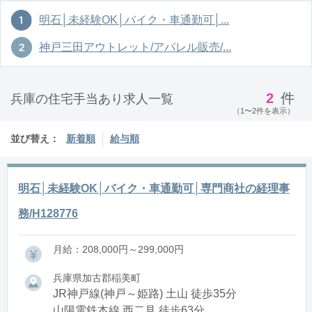
明石│未経験OK│バイク・車通勤可│...
神戸三田アウトレット/アパレル販売/...
2
件
兵庫の住宅手当あり求人一覧
（1〜2件を表示）
並び替え：
新着順
給与順
明石│未経験OK│バイク・車通勤可│専門商社の経理事
務/H128776
月給：208,000円～299,000円
兵庫県加古郡稲美町
JR神戸線(神戸～姫路) 土山 徒歩35分
山陽電鉄本線 西二見 徒歩63分