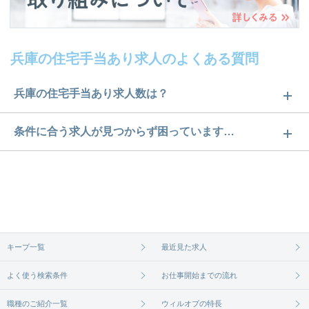
兵庫の住宅手当あり求人のよくある質問
兵庫の住宅手当あり求人数は？
兵庫の住宅手当あり求人数は2件です。どのような求
条件に合う求人が見つからず困っています…
人があるかぜひチェックしてみてください。
ご希望の条件に合うよう、ご紹介させていただく勤
求人は
から
コチラ
務先の会社と、条件の交渉や相談をさせていただき
ます。まずは気軽にご登録ください。
無料相談の登録は
から
コチラ
キープ一覧
最近見た求人
よく使う検索条件
お仕事開始までの流れ
職種のご紹介一覧
ウィルオブの特長