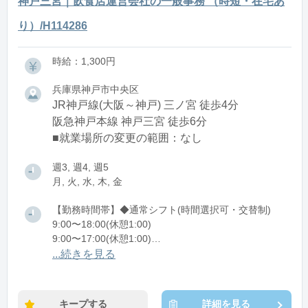
神戸三宮｜飲食店運営会社の一般事務 （時短・在宅あ
り）/H114286
時給：1,300円
兵庫県神戸市中央区
JR神戸線(大阪～神戸) 三ノ宮 徒歩4分
阪急神戸本線 神戸三宮 徒歩6分
■就業場所の変更の範囲：なし
週3, 週4, 週5
月, 火, 水, 木, 金
【勤務時間帯】◆通常シフト(時間選択可・交替制)
9:00〜18:00(休憩1:00)
9:00〜17:00(休憩1:00)
9:00〜16:00(休憩1:00)
...続きを見る
10:00〜18:00(休憩1:00)
10:00〜17:00(休憩1:00)
11:00〜18:00(休憩1:00)
キープする
詳細を見る