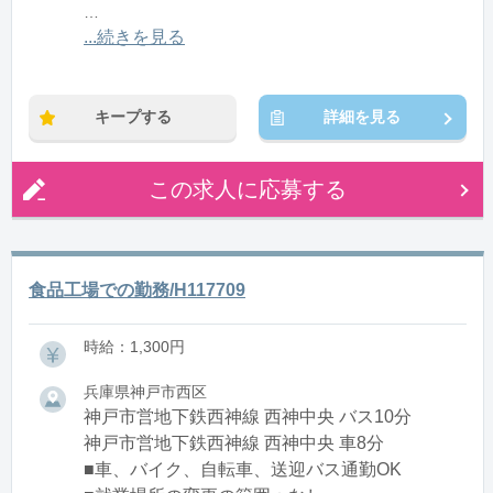
※残業：0〜20時間程度/月
...続きを見る
※時短：育児短時間勤務（最長小学校入学年の6月ま
で）
キープする
詳細を見る
この求人に応募する
食品工場での勤務/H117709
時給：1,300円
兵庫県神戸市西区
神戸市営地下鉄西神線 西神中央 バス10分
神戸市営地下鉄西神線 西神中央 車8分
■車、バイク、自転車、送迎バス通勤OK