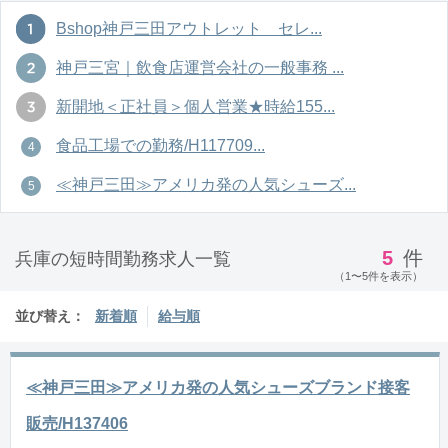
Bshop神戸三田アウトレット セレ...
神戸三宮｜飲食店運営会社の一般事務 ...
新開地＜正社員＞個人営業★時給155...
食品工場での勤務/H117709...
≪神戸三田≫アメリカ発の人気シューズ...
5
件
兵庫の短時間勤務求人一覧
（1〜5件を表示）
並び替え：
新着順
給与順
≪神戸三田≫アメリカ発の人気シューズブランド接客
販売/H137406