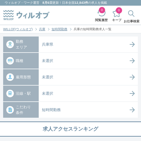
ウィルオブ・ワーク
運営
8月6日
更新！日本全国
12,843件
の求人を掲載
0
0
キープ
閲覧履歴
お仕事検索
WILLOF(ウィルオブ)
兵庫
短時間勤務
兵庫の短時間勤務求人一覧
勤務
兵庫県
エリア
職種
未選択
雇用形態
未選択
沿線・駅
未選択
こだわり
短時間勤務
条件
求人アクセスランキング