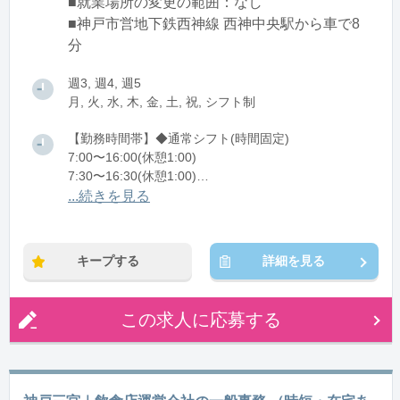
■就業場所の変更の範囲：なし
■神戸市営地下鉄西神線 西神中央駅から車で8
分
週3, 週4, 週5
月, 火, 水, 木, 金, 土, 祝, シフト制
【勤務時間帯】◆通常シフト(時間固定)
7:00〜16:00(休憩1:00)
7:30〜16:30(休憩1:00)
8:00〜17:00(休憩1:00)
...続きを見る
8:30〜17:30(休憩1:00)
※残業：5〜20時間程度/月
キープする
詳細を見る
※時短：扶養内勤務可能
この求人に応募する