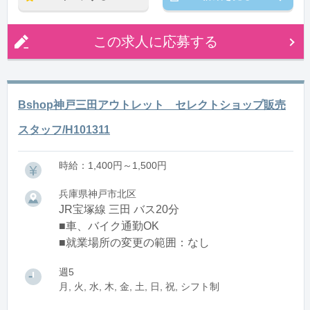
※残業：1〜5時間程度/月
※時短：☆勤務時間については相談可能♪
この求人に応募する
ご家庭との両立の為、10:00～、11:00～の勤務も
OK！
またお子様のお迎えの為に、～16:00迄、や～17:00
迄などもOKです♪
Bshop神戸三田アウトレット セレクトショップ販売
スタッフ/H101311
時給：1,400円～1,500円
兵庫県神戸市北区
JR宝塚線 三田 バス20分
■車、バイク通勤OK
■就業場所の変更の範囲：なし
週5
月, 火, 水, 木, 金, 土, 日, 祝, シフト制