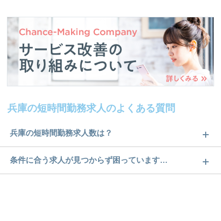
兵庫の短時間勤務求人のよくある質問
兵庫の短時間勤務求人数は？
兵庫の短時間勤務求人数は5件です。どのような求人
条件に合う求人が見つからず困っています…
があるかぜひチェックしてみてください。
ご希望の条件に合うよう、ご紹介させていただく勤
求人は
から
コチラ
務先の会社と、条件の交渉や相談をさせていただき
ます。まずは気軽にご登録ください。