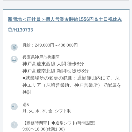
新開地＜正社員＞個人営業★時給1556円＆土日祝休み
◎/H130733
月給：249,000円～408,000円
兵庫県神戸市兵庫区
神戸高速東西線 大開 徒歩8分
神戸高速南北線 新開地 徒歩8分
■就業場所の変更の範囲：通勤範囲内にて、尼
神エリア（尼崎営業所、神戸営業所）で配属を
検討
週5
月, 火, 水, 木, 金, シフト制
【勤務時間帯】◆通常シフト(時間固定)
9:00〜18:00(休憩1:00)