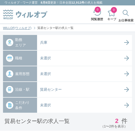
ウィルオブ・ワーク
運営
8月8日
更新！日本全国
12,912件
の求人を掲載
0
0
キープ
閲覧履歴
お仕事検索
WILLOF(ウィルオブ)
貿易センター駅の求人一覧
勤務
兵庫
エリア
職種
未選択
雇用形態
未選択
沿線・駅
貿易センター
こだわり
未選択
条件
2
件
貿易センター駅の求人一覧
（1〜2件を表示）