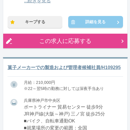
12:00〜21:00(休憩1:00)
...続きを見る
※残業：0〜10時間程度/月
キープする
詳細を見る
この求人に応募する
菓子メーカーでの製造および管理者候補社員/H109295
月給：210,000円
※22～翌5時の勤務に対しては深夜手当あり
兵庫県神戸市中央区
ポートライナー 貿易センター 徒歩9分
JR神戸線(大阪～神戸) 三ノ宮 徒歩25分
■バイク、自転車通勤OK
■就業場所の変更の範囲：全国