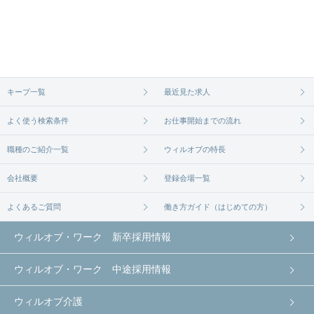
ご希望の条件に合うよう、ご紹介させていただく勤
求人は
から
コチラ
務先の会社と、条件の交渉や相談をさせていただき
ます。まずは気軽にご登録ください。
無料相談の登録は
から
コチラ
キープ一覧
最近見た求人
よく使う検索条件
お仕事開始までの流れ
職種のご紹介一覧
ウィルオブの特長
会社概要
登録会場一覧
よくあるご質問
働き方ガイド（はじめての方）
ウィルオブ・ワーク 新卒採用情報
ウィルオブ・ワーク 中途採用情報
ウィルオブ介護