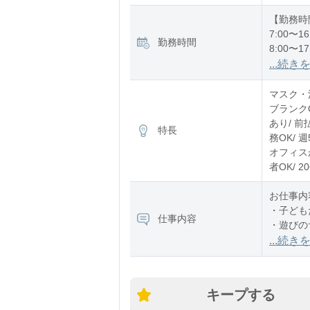
【勤務時
7:00〜16
勤務時間
8:00〜17
12:00〜2
...続き
※残業：
マスク・消
ブランク
あり/ 前
特長
務OK/ 
オフィスが
者OK/ 
お仕事内
・子ども
仕事内容
・遊びの
・お散歩
...続き
・お昼寝
・ご飯や
・園内の
キープする