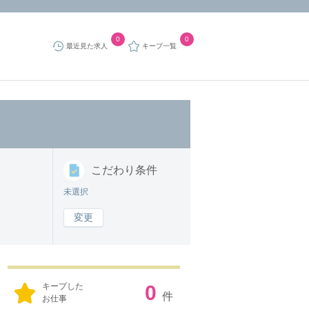
0
0
最近見た求人
キープ一覧
こだわり
条件
未選択
変更
キープした
0
件
お仕事