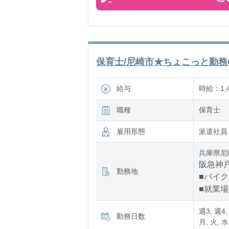
保育士/尼崎市★ちょこっと勤務O
給与
時給：1,
職種
保育士
雇用形態
派遣社員
兵庫県尼
阪急神戸
勤務地
■バイク
■就業
週3, 週4,
勤務日数
月, 火, 水