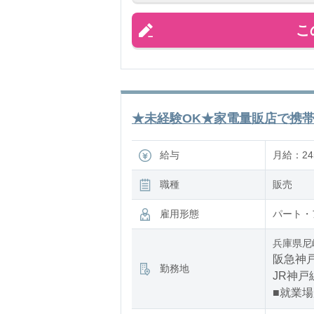
担当クラ
こ
時間ごと
★未経験OK★家電量販店で携帯販
給与
月給：245
職種
販売
雇用形態
パート・
兵庫県尼
阪急神戸
勤務地
JR神戸
■就業