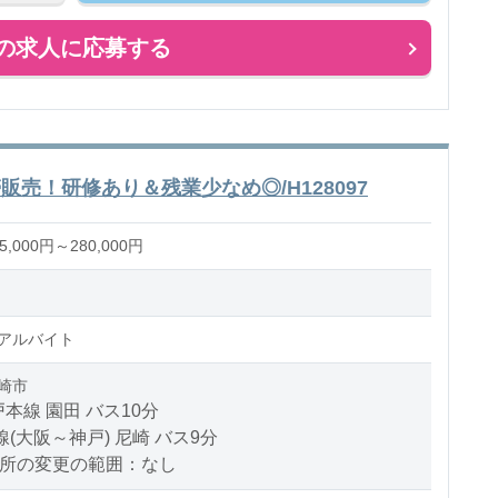
ス：乳児またはクラスフリー
の求人に応募する
のお仕事
売！研修あり＆残業少なめ◎/H128097
,000円～280,000円
アルバイト
崎市
本線 園田 バス10分
線(大阪～神戸) 尼崎 バス9分
場所の変更の範囲：なし