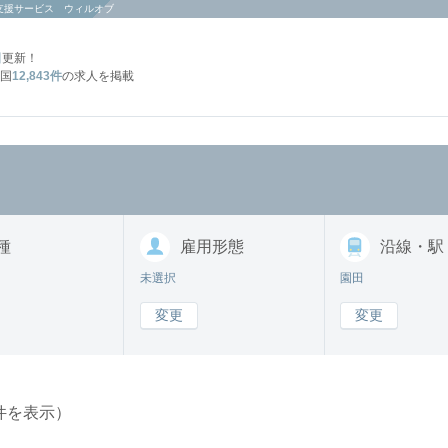
支援サービス ウィルオブ
日
更新！
国
12,843件
の求人を掲載
種
雇用形態
沿線・駅
未選択
園田
変更
変更
件を表示）