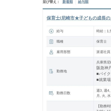
並び替え：
新着順
給与順
保育士/尼崎市★子どもの成長の見
給与
時給：1,5
職種
保育士
雇用形態
派遣社員
兵庫県尼
阪急神戸
勤務地
■バイク
■就業
週3, 週4,
勤務日数
月, 火, 水
【勤務時