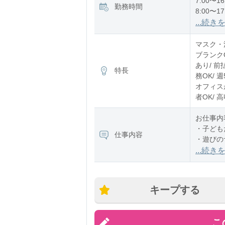
7:00〜16
勤務時間
8:00〜17
12:00〜2
...続き
※残業：
マスク・消
ブランク
あり/ 前
特長
務OK/ 
オフィスが
者OK/ 
お仕事内
・子ども
仕事内容
・遊びの
・お散歩
...続き
・お昼寝
・ご飯や
・園内の
キープする
担当クラ
こ
時間ごと