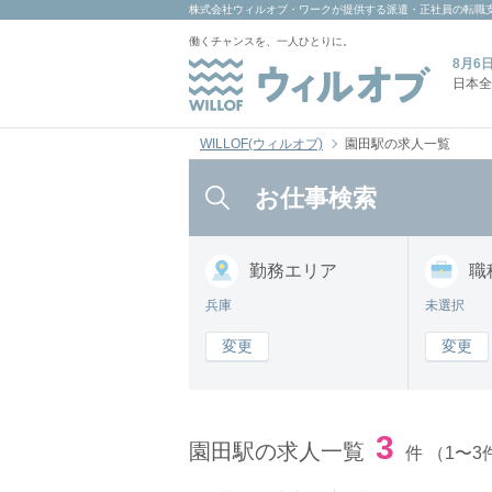
株式会社ウィルオブ・ワーク
が提供する派遣・正社員の転職
働くチャンスを、一人ひとりに。
8月6
日本全
WILLOF(ウィルオブ)
園田駅の求人一覧
お仕事検索
勤務
エリア
職
兵庫
未選択
変更
変更
3
園田駅の求人一覧
件
（1〜3