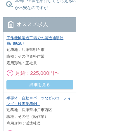
本当に仕事を紹介してもらえるの
か不安なのですが…
オススメ求人
工作機械製造工場での製造補助社
員/H96287
勤務地
兵庫県明石市
職種
その他資格作業
雇用形態
正社員
月給
225,000円〜
詳細を見る
半導体・自動車パーツなどのコーティ
ング・検査業務/H...
勤務地
兵庫県神戸市西区
職種
その他（軽作業）
雇用形態
派遣社員