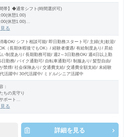
間帯】◆通常シフト(時間選択可)
:00(休憩1:00)
:00(休憩1:00)
1:00(休憩1:00)
を見る
0〜10時間程度/月
毒OK/ シフト相談可能/ 即日勤務スタート可/ 主婦(夫)歓迎/
OK（長期休暇後でもOK）/ 経験者優遇/ 有給制度あり/ 昇給
払い制度あり/ 長期勤務可能/ 週2～3日勤務OK/ 週4日以上勤
週5日勤務/ バイク通勤可/ 自転車通勤可/ 制服あり/ 髪型自由/
禁煙/ 社会保険あり/ 交通費支給/ 交通費全額支給/ 未経験
20代活躍中/ 30代活躍中/ ミドル/シニア活躍中
容：
たちの見守り
サポート
の付き添い
を見る
チェック
おやつのサポート
掃除、消毒 など
詳細を見る