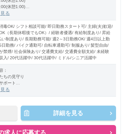
:00(休憩1:00)
:00(休憩1:00)
1:00(休憩1:00)
を見る
0〜10時間程度/月
毒OK/ シフト相談可能/ 即日勤務スタート可/ 主婦(夫)歓迎/
OK（長期休暇後でもOK）/ 経験者優遇/ 有給制度あり/ 昇給
払い制度あり/ 長期勤務可能/ 週2～3日勤務OK/ 週4日以上勤
週5日勤務/ バイク通勤可/ 自転車通勤可/ 制服あり/ 髪型自由/
禁煙/ 社会保険あり/ 交通費支給/ 交通費全額支給/ 未経験
高収入/ 20代活躍中/ 30代活躍中/ ミドル/シニア活躍中
容：
たちの見守り
サポート
の付き添い
を見る
チェック
おやつのサポート
掃除、消毒 など
詳細を見る
ス：乳児またはクラスフリー
の求人に応募する
のお仕事