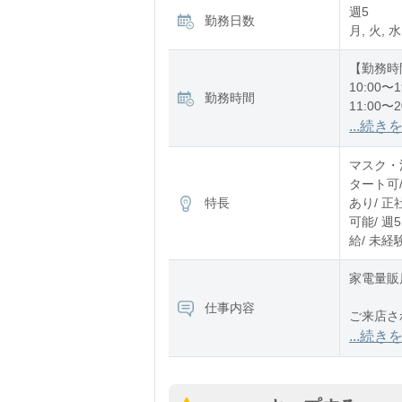
週5
勤務日数
月, 火, 水
【勤務時
10:00〜1
勤務時間
11:00〜2
12:00〜2
...続き
※残業：
マスク・
タート可
特長
あり/ 正
可能/ 週
給/ 未経
家電量販
仕事内容
ご来店さ
現在の料
...続き
最適なプ