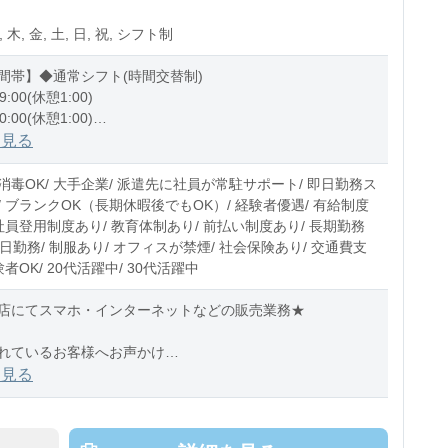
, 木, 金, 土, 日, 祝, シフト制
間帯】◆通常シフト(時間交替制)
9:00(休憩1:00)
0:00(休憩1:00)
1:00(休憩1:00)
を見る
5〜10時間程度/月
消毒OK/ 大手企業/ 派遣先に社員が常駐サポート/ 即日勤務ス
/ ブランクOK（長期休暇後でもOK）/ 経験者優遇/ 有給制度
社員登用制度あり/ 教育体制あり/ 前払い制度あり/ 長期勤務
5日勤務/ 制服あり/ オフィスが禁煙/ 社会保険あり/ 交通費支
験者OK/ 20代活躍中/ 30代活躍中
店にてスマホ・インターネットなどの販売業務★
れているお客様へお声かけ
金プランや使用年数などをヒアリングしていただき、
を見る
ランや端末などをご提案いただきます。