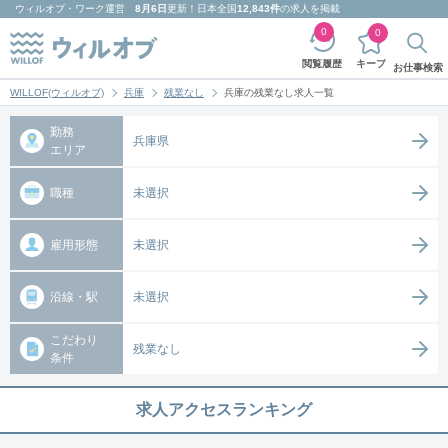
ウィルオブ・ワーク
運営
8月6日
更新！日本全国
12,843件
の求人を掲載
0
0
キープ
閲覧履歴
お仕事検索
WILLOF(ウィルオブ)
兵庫
残業なし
兵庫の残業なし求人一覧
勤務
兵庫県
エリア
職種
未選択
雇用形態
未選択
沿線・駅
未選択
こだわり
残業なし
条件
求人アクセスランキング