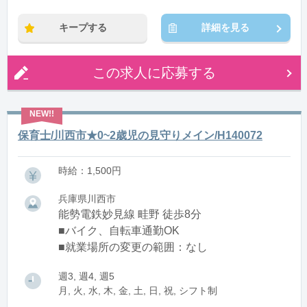
※残業：0〜10時間程度/月
キープする
詳細を見る
この求人に応募する
保育士/川西市★0~2歳児の見守りメイン/H140072
時給：1,500円
兵庫県川西市
能勢電鉄妙見線 畦野 徒歩8分
■バイク、自転車通勤OK
■就業場所の変更の範囲：なし
週3, 週4, 週5
月, 火, 水, 木, 金, 土, 日, 祝, シフト制