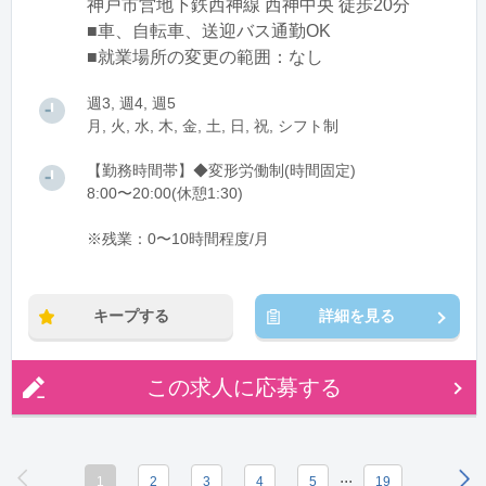
神戸市営地下鉄西神線 西神中央 徒歩20分
■車、自転車、送迎バス通勤OK
■就業場所の変更の範囲：なし
週3, 週4, 週5
月, 火, 水, 木, 金, 土, 日, 祝, シフト制
【勤務時間帯】◆変形労働制(時間固定)
8:00〜20:00(休憩1:30)
※残業：0〜10時間程度/月
キープする
詳細を見る
この求人に応募する
...
1
2
3
4
5
19