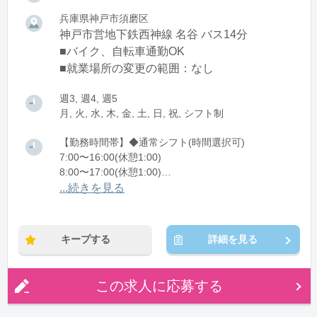
兵庫県神戸市須磨区
神戸市営地下鉄西神線 名谷 バス14分
■バイク、自転車通勤OK
■就業場所の変更の範囲：なし
週3, 週4, 週5
月, 火, 水, 木, 金, 土, 日, 祝, シフト制
【勤務時間帯】◆通常シフト(時間選択可)
7:00〜16:00(休憩1:00)
8:00〜17:00(休憩1:00)
12:00〜21:00(休憩1:00)
...続きを見る
※残業：0〜10時間程度/月
キープする
詳細を見る
この求人に応募する