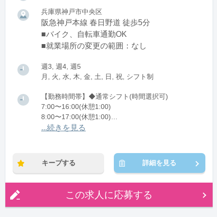
兵庫県神戸市中央区
阪急神戸本線 春日野道 徒歩5分
■バイク、自転車通勤OK
■就業場所の変更の範囲：なし
週3, 週4, 週5
月, 火, 水, 木, 金, 土, 日, 祝, シフト制
【勤務時間帯】◆通常シフト(時間選択可)
7:00〜16:00(休憩1:00)
8:00〜17:00(休憩1:00)
12:00〜21:00(休憩1:00)
...続きを見る
※残業：0〜10時間程度/月
キープする
詳細を見る
この求人に応募する