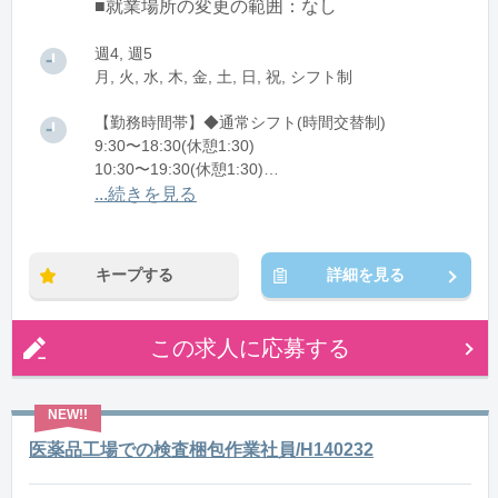
■就業場所の変更の範囲：なし
週4, 週5
月, 火, 水, 木, 金, 土, 日, 祝, シフト制
【勤務時間帯】◆通常シフト(時間交替制)
9:30〜18:30(休憩1:30)
10:30〜19:30(休憩1:30)
11:30〜20:30(休憩1:30)
...続きを見る
※残業：5〜10時間程度/月
キープする
詳細を見る
この求人に応募する
医薬品工場での検査梱包作業社員/H140232