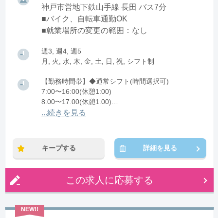
神戸市営地下鉄山手線 長田 バス7分
■バイク、自転車通勤OK
■就業場所の変更の範囲：なし
週3, 週4, 週5
月, 火, 水, 木, 金, 土, 日, 祝, シフト制
【勤務時間帯】◆通常シフト(時間選択可)
7:00〜16:00(休憩1:00)
8:00〜17:00(休憩1:00)
12:00〜21:00(休憩1:00)
...続きを見る
※残業：0〜10時間程度/月
キープする
詳細を見る
この求人に応募する