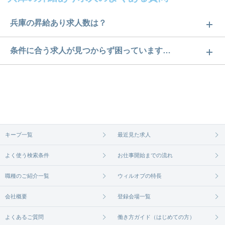
兵庫の昇給あり求人数は？
兵庫の昇給あり求人数は277件です。どのような求人
条件に合う求人が見つからず困っています…
があるかぜひチェックしてみてください。
ご希望の条件に合うよう、ご紹介させていただく勤
求人は
から
コチラ
務先の会社と、条件の交渉や相談をさせていただき
ます。まずは気軽にご登録ください。
無料相談の登録は
から
コチラ
キープ一覧
最近見た求人
よく使う検索条件
お仕事開始までの流れ
職種のご紹介一覧
ウィルオブの特長
会社概要
登録会場一覧
よくあるご質問
働き方ガイド（はじめての方）