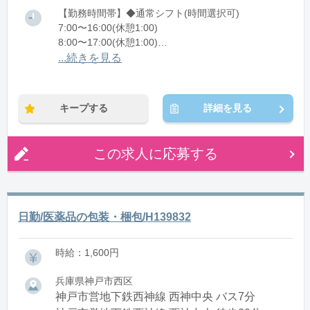
【勤務時間帯】◆通常シフト(時間選択可)
7:00〜16:00(休憩1:00)
8:00〜17:00(休憩1:00)
12:00〜21:00(休憩1:00)
...続きを見る
※残業：0〜10時間程度/月
キープする
詳細を見る
この求人に応募する
日勤/医薬品の包装・梱包/H139832
時給：1,600円
兵庫県神戸市西区
神戸市営地下鉄西神線 西神中央 バス7分