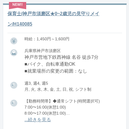
保育士/神戸市須磨区★0~2歳児の見守りメイ
ン/H140085
時給：1,450円～1,600円
兵庫県神戸市須磨区
神戸市営地下鉄西神線 名谷 徒歩7分
■バイク、自転車通勤OK
■就業場所の変更の範囲：なし
週3, 週4, 週5
月, 火, 水, 木, 金, 土, 日, 祝, シフト制
【勤務時間帯】◆通常シフト(時間選択可)
7:00〜16:00(休憩1:00)
8:00〜17:00(休憩1:00)
12:00〜21:00(休憩1:00)
...続きを見る