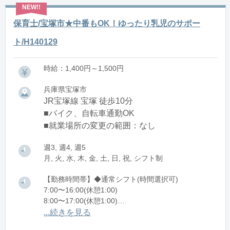
保育士/宝塚市★中番もOK！ゆったり乳児のサポー
ト/H140129
時給：1,400円～1,500円
兵庫県宝塚市
JR宝塚線 宝塚 徒歩10分
■バイク、自転車通勤OK
■就業場所の変更の範囲：なし
週3, 週4, 週5
月, 火, 水, 木, 金, 土, 日, 祝, シフト制
【勤務時間帯】◆通常シフト(時間選択可)
7:00〜16:00(休憩1:00)
8:00〜17:00(休憩1:00)
12:00〜21:00(休憩1:00)
...続きを見る