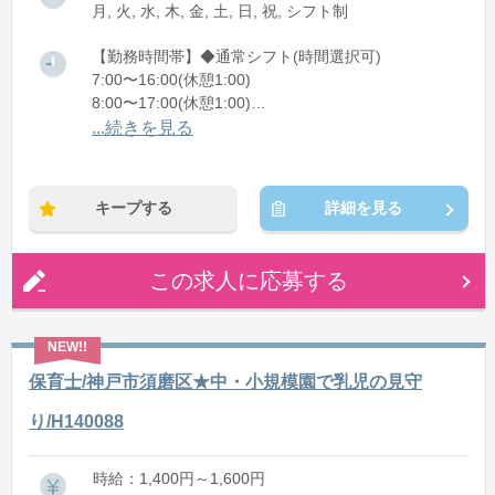
月, 火, 水, 木, 金, 土, 日, 祝, シフト制
【勤務時間帯】◆通常シフト(時間選択可)
7:00〜16:00(休憩1:00)
8:00〜17:00(休憩1:00)
12:00〜21:00(休憩1:00)
...続きを見る
※残業：0〜10時間程度/月
キープする
詳細を見る
この求人に応募する
保育士/神戸市須磨区★中・小規模園で乳児の見守
り/H140088
時給：1,400円～1,600円