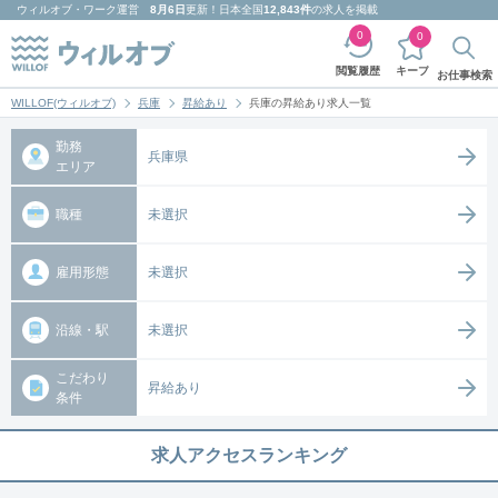
ウィルオブ・ワーク
運営
8月6日
更新！日本全国
12,843件
の求人を掲載
0
0
キープ
閲覧履歴
お仕事検索
WILLOF(ウィルオブ)
兵庫
昇給あり
兵庫の昇給あり求人一覧
勤務
兵庫県
エリア
職種
未選択
雇用形態
未選択
沿線・駅
未選択
こだわり
昇給あり
条件
求人アクセスランキング