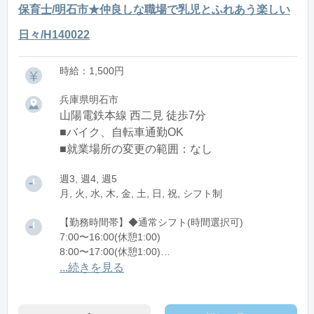
保育士/明石市★仲良しな職場で乳児とふれあう楽しい
日々/H140022
時給：1,500円
兵庫県明石市
山陽電鉄本線 西二見 徒歩7分
■バイク、自転車通勤OK
■就業場所の変更の範囲：なし
週3, 週4, 週5
月, 火, 水, 木, 金, 土, 日, 祝, シフト制
【勤務時間帯】◆通常シフト(時間選択可)
7:00〜16:00(休憩1:00)
8:00〜17:00(休憩1:00)
12:00〜21:00(休憩1:00)
...続きを見る
※残業：0〜10時間程度/月