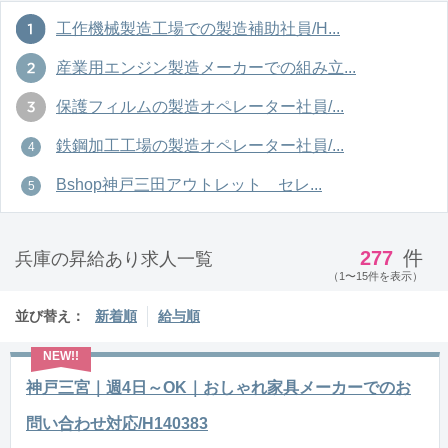
工作機械製造工場での製造補助社員/H...
産業用エンジン製造メーカーでの組み立...
保護フィルムの製造オペレーター社員/...
鉄鋼加工工場の製造オペレーター社員/...
Bshop神戸三田アウトレット セレ...
277
件
兵庫の昇給あり求人一覧
（1〜15件を表示）
並び替え：
新着順
給与順
神戸三宮｜週4日～OK｜おしゃれ家具メーカーでのお
問い合わせ対応/H140383