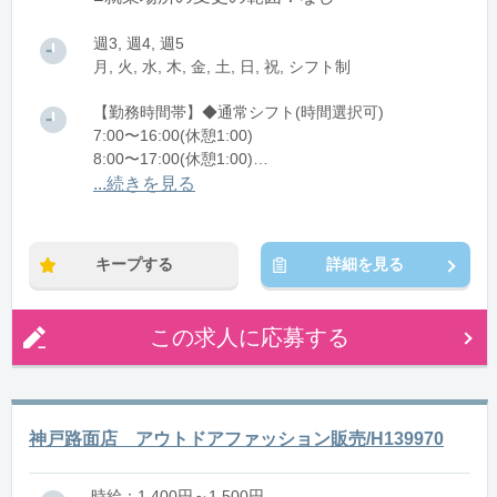
週3, 週4, 週5
月, 火, 水, 木, 金, 土, 日, 祝, シフト制
【勤務時間帯】◆通常シフト(時間選択可)
7:00〜16:00(休憩1:00)
8:00〜17:00(休憩1:00)
12:00〜21:00(休憩1:00)
...続きを見る
※残業：0〜10時間程度/月
キープする
詳細を見る
この求人に応募する
神戸路面店 アウトドアファッション販売/H139970
時給：1,400円～1,500円