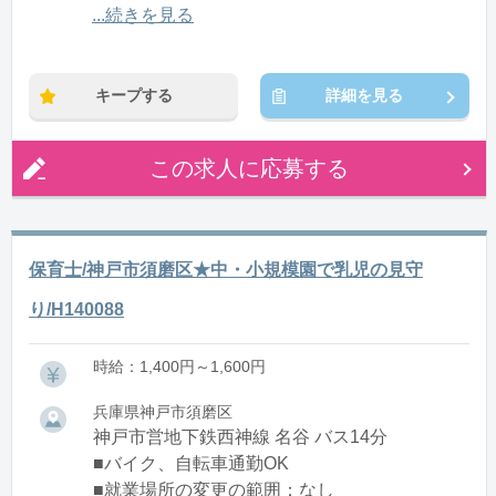
12:00〜21:00(休憩1:00)
...続きを見る
※残業：0〜10時間程度/月
キープする
詳細を見る
この求人に応募する
保育士/神戸市須磨区★中・小規模園で乳児の見守
り/H140088
時給：1,400円～1,600円
兵庫県神戸市須磨区
神戸市営地下鉄西神線 名谷 バス14分
■バイク、自転車通勤OK
■就業場所の変更の範囲：なし