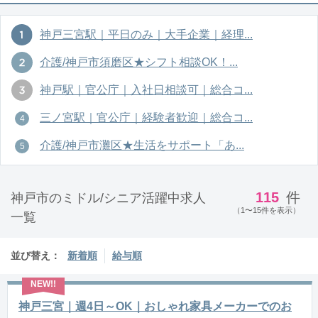
神戸三宮駅｜平日のみ｜大手企業｜経理...
介護/神戸市須磨区★シフト相談OK！...
神戸駅｜官公庁｜入社日相談可｜総合コ...
三ノ宮駅｜官公庁｜経験者歓迎｜総合コ...
介護/神戸市灘区★生活をサポート「あ...
115
件
神戸市のミドル/シニア活躍中求人
（1〜15件を表示）
一覧
並び替え：
新着順
給与順
神戸三宮｜週4日～OK｜おしゃれ家具メーカーでのお