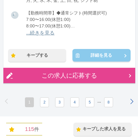
月, 火, 水, 木, 金, 土, 日, 祝, シフト制
【勤務時間帯】◆通常シフト(時間選択可)
7:00〜16:00(休憩1:00)
8:00〜17:00(休憩1:00)
12:00〜21:00(休憩1:00)
...続きを見る
※残業：0〜10時間程度/月
キープする
詳細を見る
この求人に応募する
...
1
2
3
4
5
8
115
キープした求人を見る
件