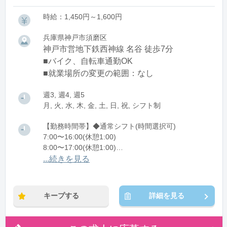
時給：1,450円～1,600円
兵庫県神戸市須磨区
神戸市営地下鉄西神線 名谷 徒歩7分
■バイク、自転車通勤OK
■就業場所の変更の範囲：なし
週3, 週4, 週5
月, 火, 水, 木, 金, 土, 日, 祝, シフト制
【勤務時間帯】◆通常シフト(時間選択可)
7:00〜16:00(休憩1:00)
8:00〜17:00(休憩1:00)
12:00〜21:00(休憩1:00)
...続きを見る
※残業：0〜10時間程度/月
キープする
詳細を見る