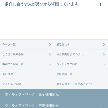
神戸市のミドル/シニア活躍中求人数は115件です。
条件に合う求人が見つからず困っています…
どのような求人があるかぜひチェックしてみてくだ
ご希望の条件に合うよう、ご紹介させていただく勤
さい。
務先の会社と、条件の交渉や相談をさせていただき
求人は
から
コチラ
ます。まずは気軽にご登録ください。
無料相談の登録は
から
コチラ
キープ一覧
最近見た求人
よく使う検索条件
お仕事開始までの流れ
職種のご紹介一覧
ウィルオブの特長
会社概要
登録会場一覧
よくあるご質問
働き方ガイド（はじめての方）
ウィルオブ・ワーク 新卒採用情報
ウィルオブ・ワーク 中途採用情報