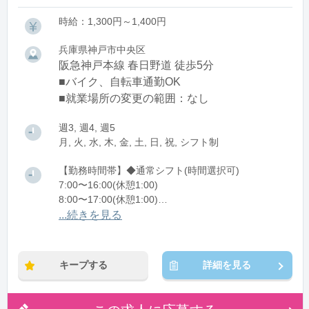
時給：1,300円～1,400円
兵庫県神戸市中央区
阪急神戸本線 春日野道 徒歩5分
■バイク、自転車通勤OK
■就業場所の変更の範囲：なし
週3, 週4, 週5
月, 火, 水, 木, 金, 土, 日, 祝, シフト制
【勤務時間帯】◆通常シフト(時間選択可)
7:00〜16:00(休憩1:00)
8:00〜17:00(休憩1:00)
12:00〜21:00(休憩1:00)
...続きを見る
※残業：0〜10時間程度/月
キープする
詳細を見る