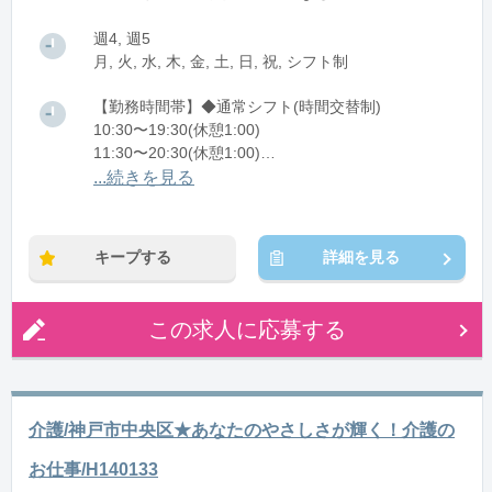
週4, 週5
月, 火, 水, 木, 金, 土, 日, 祝, シフト制
【勤務時間帯】◆通常シフト(時間交替制)
10:30〜19:30(休憩1:00)
11:30〜20:30(休憩1:00)
12:30〜21:30(休憩1:00)
...続きを見る
※残業：5〜10時間程度/月
キープする
詳細を見る
この求人に応募する
介護/神戸市中央区★あなたのやさしさが輝く！介護の
お仕事/H140133