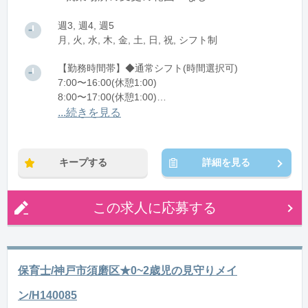
週3, 週4, 週5
月, 火, 水, 木, 金, 土, 日, 祝, シフト制
【勤務時間帯】◆通常シフト(時間選択可)
7:00〜16:00(休憩1:00)
8:00〜17:00(休憩1:00)
12:00〜21:00(休憩1:00)
...続きを見る
※残業：0〜10時間程度/月
キープする
詳細を見る
この求人に応募する
保育士/神戸市須磨区★0~2歳児の見守りメイ
ン/H140085