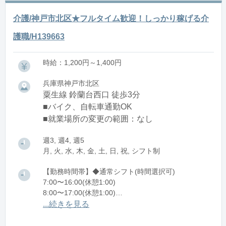
介護/神戸市北区★フルタイム歓迎！しっかり稼げる介
護職/H139663
時給：1,200円～1,400円
兵庫県神戸市北区
粟生線 鈴蘭台西口 徒歩3分
■バイク、自転車通勤OK
■就業場所の変更の範囲：なし
週3, 週4, 週5
月, 火, 水, 木, 金, 土, 日, 祝, シフト制
【勤務時間帯】◆通常シフト(時間選択可)
7:00〜16:00(休憩1:00)
8:00〜17:00(休憩1:00)
12:00〜21:00(休憩1:00)
...続きを見る
※残業：0〜10時間程度/月