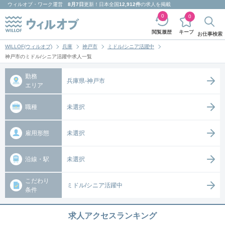
ウィルオブ・ワーク
運営
8月7日
更新！日本全国
12,912件
の求人を掲載
0
0
キープ
閲覧履歴
お仕事検索
WILLOF(ウィルオブ)
兵庫
神戸市
ミドル/シニア活躍中
神戸市のミドル/シニア活躍中求人一覧
勤務
兵庫県-神戸市
エリア
職種
未選択
雇用形態
未選択
沿線・駅
未選択
こだわり
ミドル/シニア活躍中
条件
求人アクセスランキング