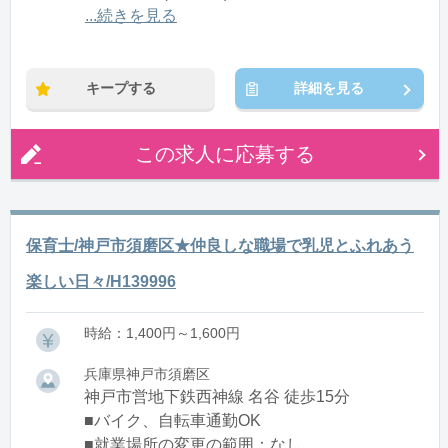
12:00〜21:00(休憩1:00)
...続きを見る
※残業：0〜10時間程度/月
キープする
詳細を見る
この求人に応募する
保育士/神戸市須磨区★仲良しな職場で乳児とふれあう
楽しい日々/H139996
時給：1,400円～1,600円
兵庫県神戸市須磨区
神戸市営地下鉄西神線 名谷 徒歩15分
■バイク、自転車通勤OK
■就業場所の変更の範囲：なし